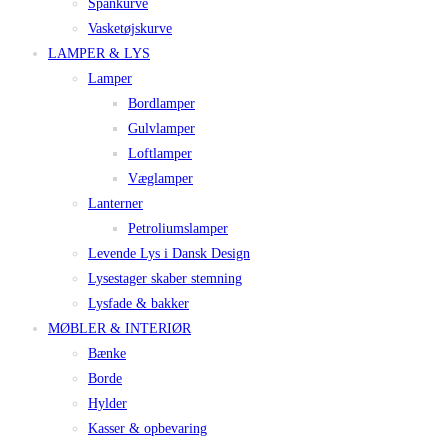
Spånkurve
Vasketøjskurve
LAMPER & LYS
Lamper
Bordlamper
Gulvlamper
Loftlamper
Væglamper
Lanterner
Petroliumslamper
Levende Lys i Dansk Design
Lysestager skaber stemning
Lysfade & bakker
MØBLER & INTERIØR
Bænke
Borde
Hylder
Kasser & opbevaring