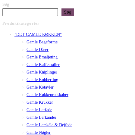
Søg
Søg
Produktkategorier
"DET GAMLE KØKKEN"
Gamle Bageforme
Gamle Dåser
Gamle Emaljeting
Gamle Kaffemøller
Gamle Kniplinger
Gamle Kobberting
Gamle Kotavler
Gamle Køkkenredskaber
Gamle Krukker
Gamle Lerfade
Gamle Lerkander
Gamle Lerskåle & Dejfade
Gamle Nøgler