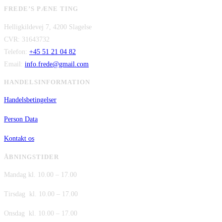
var:
oprindelige
er:
aktuelle
FREDE’S PÆNE TING
kr. 2.995,00.
pris
kr. 2.295,00.
pris
Helligkildevej 7, 4200 Slagelse
var:
er:
CVR: 31643732
kr. 480,00.
kr. 380,00.
Telefon:
+45 51 21 04 82
Email:
info.frede@gmail.com
HANDELSINFORMATION
Handelsbetingelser
Person Data
Kontakt os
ÅBNINGSTIDER
Mandag kl. 10.00 – 17.00
Tirsdag kl. 10.00 – 17.00
Onsdag kl. 10.00 – 17.00