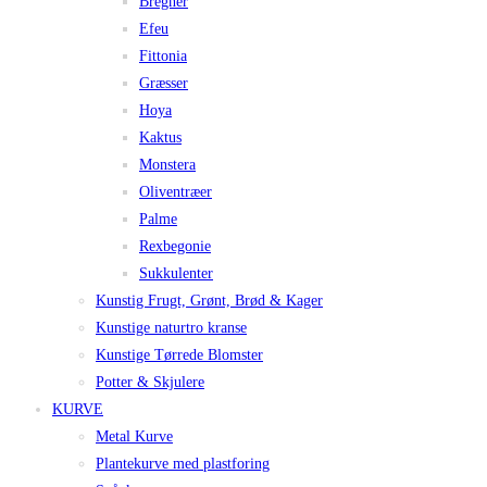
Bregner
Efeu
Fittonia
Græsser
Hoya
Kaktus
Monstera
Oliventræer
Palme
Rexbegonie
Sukkulenter
Kunstig Frugt, Grønt, Brød & Kager
Kunstige naturtro kranse
Kunstige Tørrede Blomster
Potter & Skjulere
KURVE
Metal Kurve
Plantekurve med plastforing