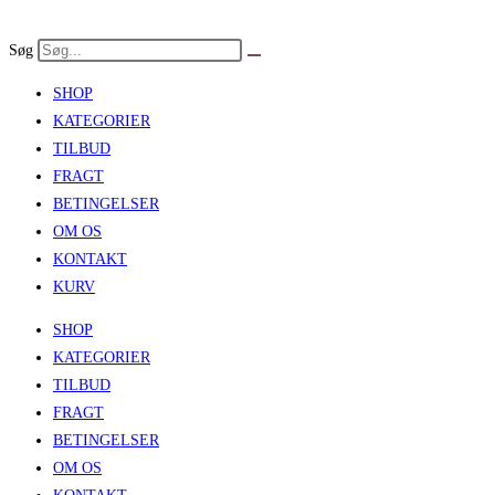
Skip
to
Søg
content
SHOP
KATEGORIER
TILBUD
FRAGT
BETINGELSER
OM OS
KONTAKT
KURV
SHOP
KATEGORIER
TILBUD
FRAGT
BETINGELSER
OM OS