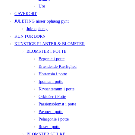
Ure
GAVEKORT
JULETING nisser ophæng pynt
Jule ophæng
KUN FOR BØRN
KUNSTIGE PLANTER & BLOMSTER
BLOMSTER I POTTE
Begonie i potte
Brændende Kærlighed
Hortensia i potte
Ipomea i potte
Krysantemum i potte
Orkidéer i Potte
Passionsblomst i potte
Pæoner i potte
Pelargonie i potte
Roser i potte
BLOMSTER STILKE