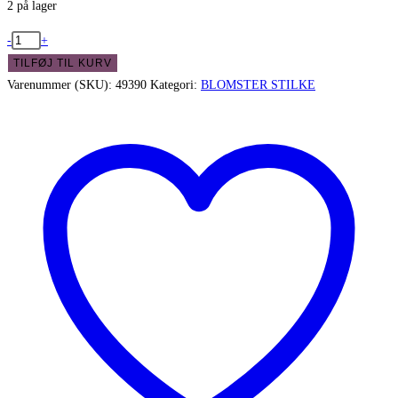
2 på lager
Sød
-
+
lyslilla
TILFØJ TIL KURV
Ærteblomst
Varenummer (SKU):
49390
Kategori:
BLOMSTER STILKE
-
Lathyrus
antal