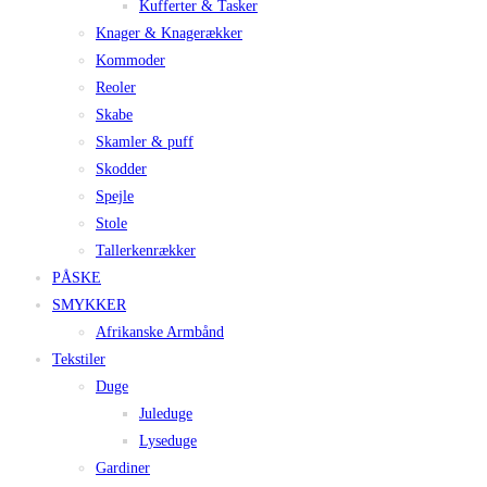
Kufferter & Tasker
Knager & Knagerækker
Kommoder
Reoler
Skabe
Skamler & puff
Skodder
Spejle
Stole
Tallerkenrækker
PÅSKE
SMYKKER
Afrikanske Armbånd
Tekstiler
Duge
Juleduge
Lyseduge
Gardiner