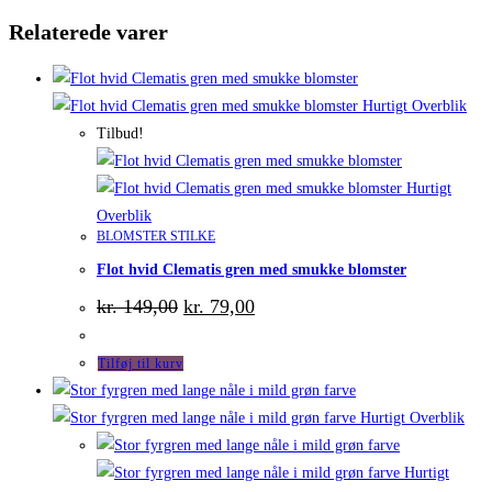
Relaterede varer
Hurtigt Overblik
Tilbud!
Hurtigt
Overblik
BLOMSTER STILKE
Flot hvid Clematis gren med smukke blomster
Den
Den
kr.
149,00
kr.
79,00
oprindelige
aktuelle
pris
pris
var:
er:
Tilføj til kurv
kr. 149,00.
kr. 79,00.
Hurtigt Overblik
Hurtigt