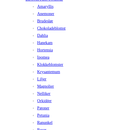
Amaryllis
Anemoner
Brudeslør
Chokoladeblomst
Dahlia
Hanekam
Hortensia
Ipomea
Klokkeblomster
Krysantemum
Liljer
Magnolier
Nelliker
Orkidéer
Pæoner
Petunia
Ranunkel
Roser