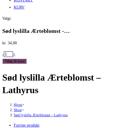
KONTAKT
KURV
Valgt:
Sød lyslilla Ærteblomst -…
kr.
34,00
Sød
-
+
lyslilla
Tilføj til kurv
Ærteblomst
Sød lyslilla Ærteblomst –
-
Lathyrus
Lathyrus
antal
Hjem
>
Shop
>
Sød lyslilla Ærteblomst – Lathyrus
Forrige produkt