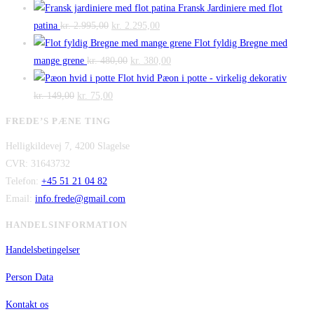
var:
er:
oprindelige
aktuelle
Fransk Jardiniere med flot
Den
kr. 140,00.
Den
kr. 100,00.
pris
pris
patina
kr.
2.995,00
kr.
2.295,00
oprindelige
aktuelle
var:
er:
Flot fyldig Bregne med
pris
Den
pris
Den
kr. 475,00.
kr. 300,00.
mange grene
kr.
480,00
kr.
380,00
var:
oprindelige
er:
aktuelle
Flot hvid Pæon i potte - virkelig dekorativ
Den
kr. 2.995,00.
Den
pris
kr. 2.295,00.
pris
kr.
149,00
kr.
75,00
oprindelige
aktuelle
var:
er:
FREDE’S PÆNE TING
pris
pris
kr. 480,00.
kr. 380,00.
Helligkildevej 7, 4200 Slagelse
var:
er:
CVR: 31643732
kr. 149,00.
kr. 75,00.
Telefon:
+45 51 21 04 82
Email:
info.frede@gmail.com
HANDELSINFORMATION
Handelsbetingelser
Person Data
Kontakt os