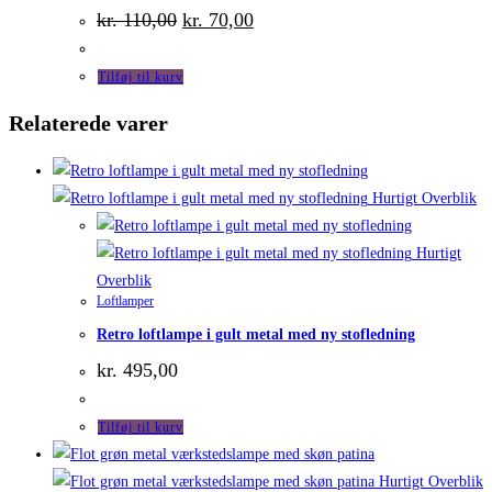
Den
Den
kr.
110,00
kr.
70,00
oprindelige
aktuelle
pris
pris
var:
er:
Tilføj til kurv
kr. 110,00.
kr. 70,00.
Relaterede varer
Hurtigt Overblik
Hurtigt
Overblik
Loftlamper
Retro loftlampe i gult metal med ny stofledning
kr.
495,00
Tilføj til kurv
Hurtigt Overblik