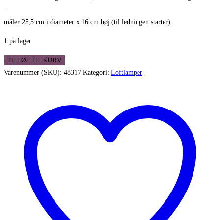
–
måler 25,5 cm i diameter x 16 cm høj (til ledningen starter)
1 på lager
Sød
TILFØJ TIL KURV
loftlampe
Varenummer (SKU):
48317
Kategori:
Loftlamper
med
hvid
glasskærm
og
ny
hvid
snoet
stofledning
antal