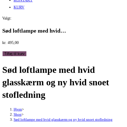
KONTAKT
KURV
Valgt:
Sød loftlampe med hvid…
kr.
495,00
Sød
Tilføj til kurv
loftlampe
Sød loftlampe med hvid
med
hvid
glasskærm og ny hvid snoet
glasskærm
og
stofledning
ny
hvid
Hjem
>
snoet
Shop
>
stofledning
Sød loftlampe med hvid glasskærm og ny hvid snoet stofledning
antal