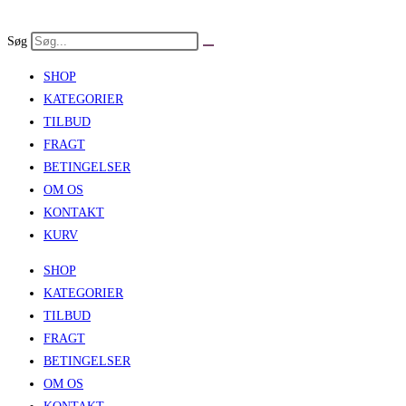
Skip
to
Søg
content
SHOP
KATEGORIER
TILBUD
FRAGT
BETINGELSER
OM OS
KONTAKT
KURV
SHOP
KATEGORIER
TILBUD
FRAGT
BETINGELSER
OM OS