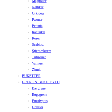
Magnolier
Nelliker
Orkidéer
Pæoner
Petunia
Ranunkel
Roser
Scabiosa
Stjerneskærm
Tulipaner
Valmuer
Zinnia
BUKETTER
GRENE & BUKETFYLD
Bærgrene
Bøgegrene
Eucalyptus
Græsser