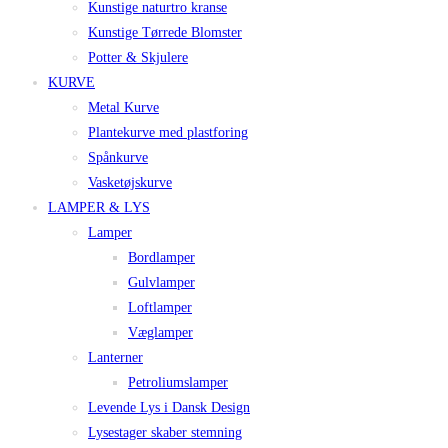
Kunstige naturtro kranse
Kunstige Tørrede Blomster
Potter & Skjulere
KURVE
Metal Kurve
Plantekurve med plastforing
Spånkurve
Vasketøjskurve
LAMPER & LYS
Lamper
Bordlamper
Gulvlamper
Loftlamper
Væglamper
Lanterner
Petroliumslamper
Levende Lys i Dansk Design
Lysestager skaber stemning