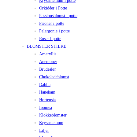
Krysantemum i potte
Orkidéer i Potte
Passionsblomst i potte
Pæoner i potte
Pelargonie i potte
Roser i potte
BLOMSTER STILKE
Amaryllis
Anemoner
Brudeslør
Chokoladeblomst
Dahlia
Hanekam
Hortensia
Ipomea
Klokkeblomster
Krysantemum
Liljer