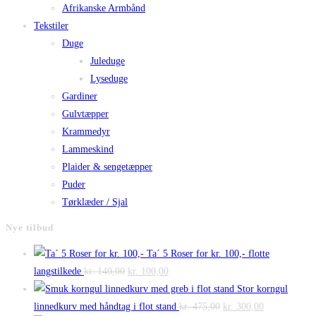
Afrikanske Armbånd
Tekstiler
Duge
Juleduge
Lyseduge
Gardiner
Gulvtæpper
Krammedyr
Lammeskind
Plaider & sengetæpper
Puder
Tørklæder / Sjal
Nye tilbud
Ta´ 5 Roser for kr. 100,- flotte
Den
Den
langstilkede
kr.
140,00
kr.
100,00
oprindelige
aktuelle
Stor korngul
pris
pris
Den
Den
linnedkurv med håndtag i flot stand
kr.
475,00
kr.
300,00