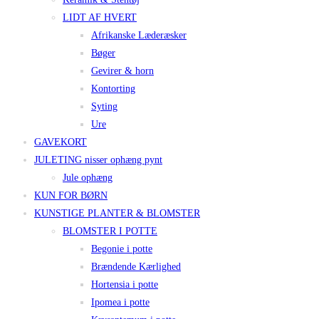
LIDT AF HVERT
Afrikanske Læderæsker
Bøger
Gevirer & horn
Kontorting
Syting
Ure
GAVEKORT
JULETING nisser ophæng pynt
Jule ophæng
KUN FOR BØRN
KUNSTIGE PLANTER & BLOMSTER
BLOMSTER I POTTE
Begonie i potte
Brændende Kærlighed
Hortensia i potte
Ipomea i potte