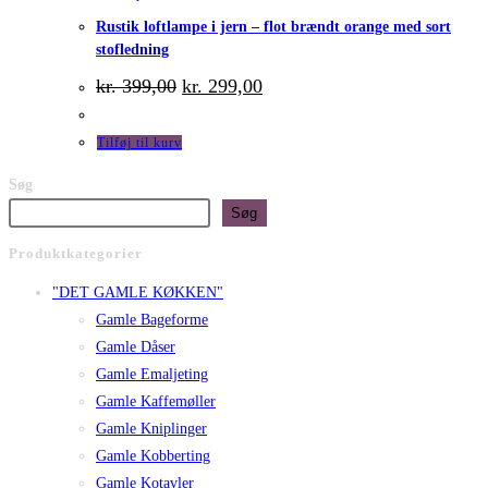
Rustik loftlampe i jern – flot brændt orange med sort
stofledning
Den
Den
kr.
399,00
kr.
299,00
oprindelige
aktuelle
pris
pris
var:
er:
Tilføj til kurv
kr. 399,00.
kr. 299,00.
Søg
Søg
Produktkategorier
"DET GAMLE KØKKEN"
Gamle Bageforme
Gamle Dåser
Gamle Emaljeting
Gamle Kaffemøller
Gamle Kniplinger
Gamle Kobberting
Gamle Kotavler