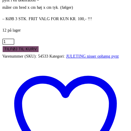
pynt i en dekoration –
måler cm bred x cm høj x cm tyk. (følger)
– KØB 3 STK. FRIT VALG FOR KUN KR. 100,- !!!
12 på lager
Sød
Julesæl
TILFØJ TIL KURV
i
Varenummer (SKU):
54533
Kategori:
JULETING nisser ophæng pynt
filt
-
til
ophæng
og
dekorationer
antal