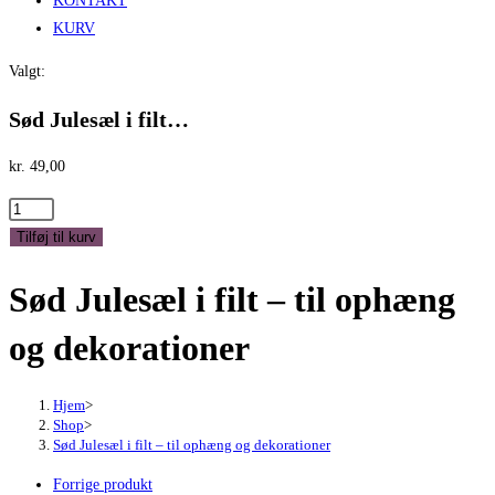
KONTAKT
KURV
Valgt:
Sød Julesæl i filt…
kr.
49,00
Sød
Julesæl
Tilføj til kurv
i
Sød Julesæl i filt – til ophæng
filt
-
og dekorationer
til
ophæng
og
Hjem
>
Shop
>
dekorationer
Sød Julesæl i filt – til ophæng og dekorationer
antal
Forrige produkt