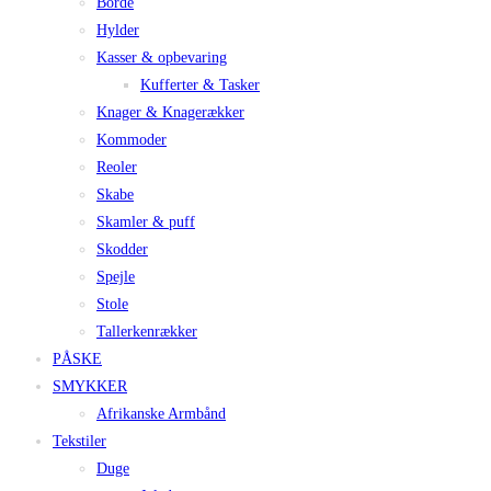
Borde
Hylder
Kasser & opbevaring
Kufferter & Tasker
Knager & Knagerækker
Kommoder
Reoler
Skabe
Skamler & puff
Skodder
Spejle
Stole
Tallerkenrækker
PÅSKE
SMYKKER
Afrikanske Armbånd
Tekstiler
Duge