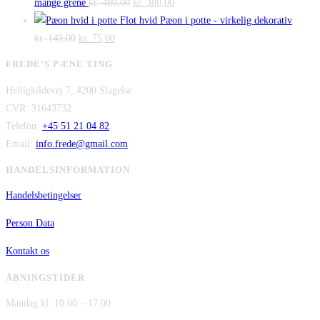
pris
Den
pris
Den
kr. 475,00.
kr. 300,00.
mange grene
kr.
480,00
kr.
380,00
var:
oprindelige
er:
aktuelle
Flot hvid Pæon i potte - virkelig dekorativ
Den
kr. 2.995,00.
Den
pris
kr. 2.295,00.
pris
kr.
149,00
kr.
75,00
oprindelige
aktuelle
var:
er:
FREDE’S PÆNE TING
pris
pris
kr. 480,00.
kr. 380,00.
Helligkildevej 7, 4200 Slagelse
var:
er:
CVR: 31643732
kr. 149,00.
kr. 75,00.
Telefon:
+45 51 21 04 82
Email:
info.frede@gmail.com
HANDELSINFORMATION
Handelsbetingelser
Person Data
Kontakt os
ÅBNINGSTIDER
Mandag kl. 10.00 – 17.00