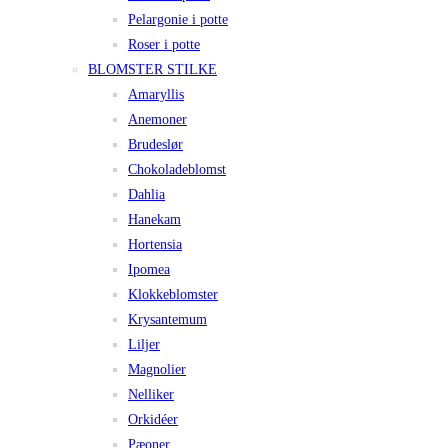
Pelargonie i potte
Roser i potte
BLOMSTER STILKE
Amaryllis
Anemoner
Brudeslør
Chokoladeblomst
Dahlia
Hanekam
Hortensia
Ipomea
Klokkeblomster
Krysantemum
Liljer
Magnolier
Nelliker
Orkidéer
Pæoner