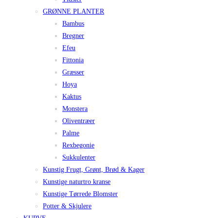
GRØNNE PLANTER
Bambus
Bregner
Efeu
Fittonia
Græsser
Hoya
Kaktus
Monstera
Oliventræer
Palme
Rexbegonie
Sukkulenter
Kunstig Frugt, Grønt, Brød & Kager
Kunstige naturtro kranse
Kunstige Tørrede Blomster
Potter & Skjulere