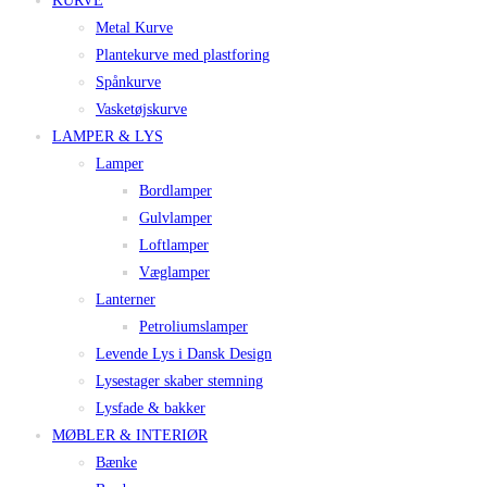
KURVE
Metal Kurve
Plantekurve med plastforing
Spånkurve
Vasketøjskurve
LAMPER & LYS
Lamper
Bordlamper
Gulvlamper
Loftlamper
Væglamper
Lanterner
Petroliumslamper
Levende Lys i Dansk Design
Lysestager skaber stemning
Lysfade & bakker
MØBLER & INTERIØR
Bænke