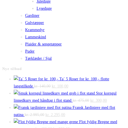
Juleduge
Lyseduge
Gardiner
Gulvtæpper
Krammedyr
Lammeskind
Plaider & sengetæpper
Puder
Tørklæder / Sjal
Nye tilbud
Ta´ 5 Roser for kr. 100,- flotte
Den
Den
langstilkede
kr.
140,00
kr.
100,00
oprindelige
aktuelle
Stor korngul
pris
pris
Den
Den
linnedkurv med håndtag i flot stand
kr.
475,00
kr.
300,00
var:
er:
oprindelige
aktuelle
Fransk Jardiniere med flot
Den
kr. 140,00.
Den
kr. 100,00.
pris
pris
patina
kr.
2.995,00
kr.
2.295,00
oprindelige
aktuelle
var:
er:
Flot fyldig Bregne med