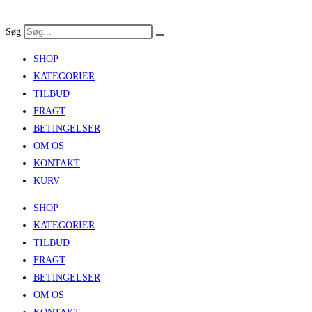
Skip
to
Søg
content
SHOP
KATEGORIER
TILBUD
FRAGT
BETINGELSER
OM OS
KONTAKT
KURV
SHOP
KATEGORIER
TILBUD
FRAGT
BETINGELSER
OM OS