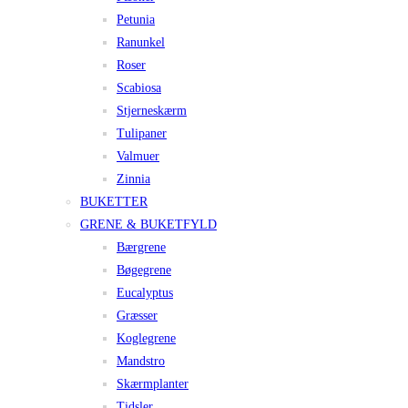
Petunia
Ranunkel
Roser
Scabiosa
Stjerneskærm
Tulipaner
Valmuer
Zinnia
BUKETTER
GRENE & BUKETFYLD
Bærgrene
Bøgegrene
Eucalyptus
Græsser
Koglegrene
Mandstro
Skærmplanter
Tidsler