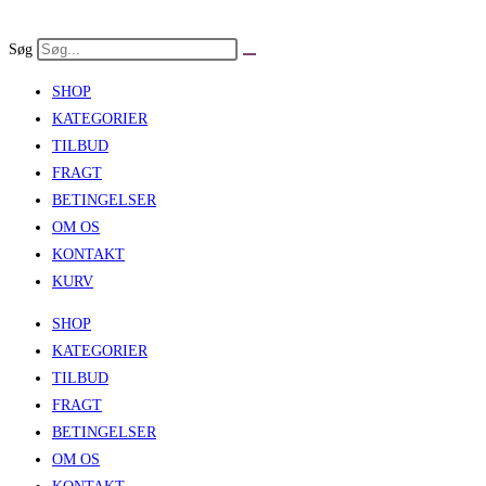
Skip
to
Søg
content
SHOP
KATEGORIER
TILBUD
FRAGT
BETINGELSER
OM OS
KONTAKT
KURV
SHOP
KATEGORIER
TILBUD
FRAGT
BETINGELSER
OM OS