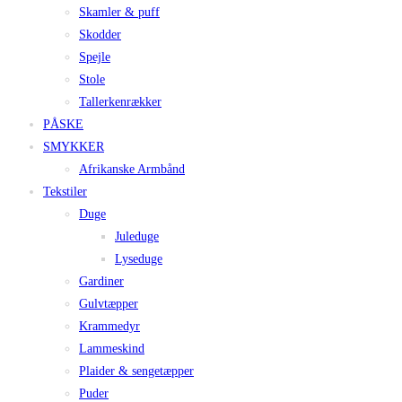
Skamler & puff
Skodder
Spejle
Stole
Tallerkenrækker
PÅSKE
SMYKKER
Afrikanske Armbånd
Tekstiler
Duge
Juleduge
Lyseduge
Gardiner
Gulvtæpper
Krammedyr
Lammeskind
Plaider & sengetæpper
Puder