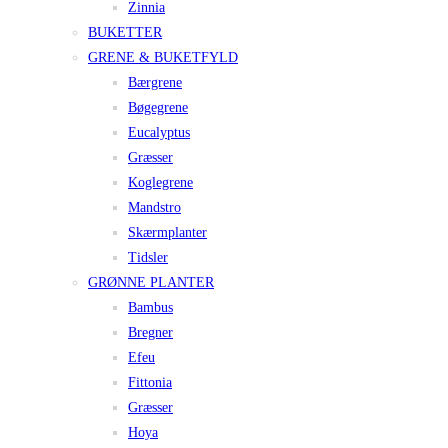
Zinnia
BUKETTER
GRENE & BUKETFYLD
Bærgrene
Bøgegrene
Eucalyptus
Græsser
Koglegrene
Mandstro
Skærmplanter
Tidsler
GRØNNE PLANTER
Bambus
Bregner
Efeu
Fittonia
Græsser
Hoya