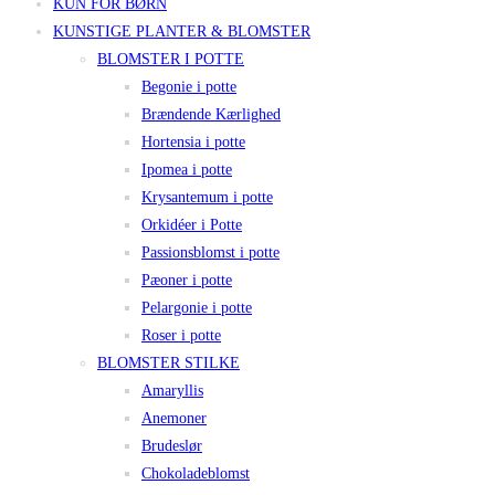
KUN FOR BØRN
KUNSTIGE PLANTER & BLOMSTER
BLOMSTER I POTTE
Begonie i potte
Brændende Kærlighed
Hortensia i potte
Ipomea i potte
Krysantemum i potte
Orkidéer i Potte
Passionsblomst i potte
Pæoner i potte
Pelargonie i potte
Roser i potte
BLOMSTER STILKE
Amaryllis
Anemoner
Brudeslør
Chokoladeblomst