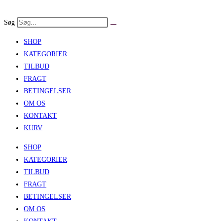
Skip
to
Søg
content
SHOP
KATEGORIER
TILBUD
FRAGT
BETINGELSER
OM OS
KONTAKT
KURV
SHOP
KATEGORIER
TILBUD
FRAGT
BETINGELSER
OM OS