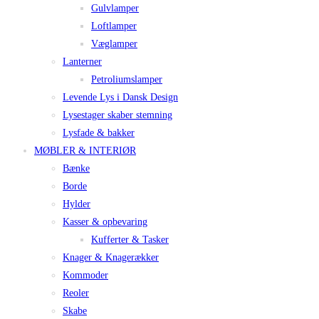
Gulvlamper
Loftlamper
Væglamper
Lanterner
Petroliumslamper
Levende Lys i Dansk Design
Lysestager skaber stemning
Lysfade & bakker
MØBLER & INTERIØR
Bænke
Borde
Hylder
Kasser & opbevaring
Kufferter & Tasker
Knager & Knagerækker
Kommoder
Reoler
Skabe