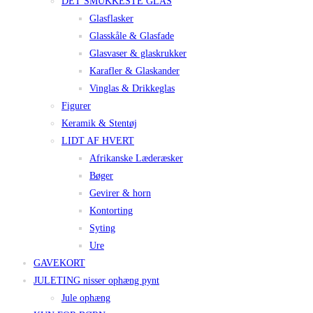
DET SMUKKESTE GLAS
Glasflasker
Glasskåle & Glasfade
Glasvaser & glaskrukker
Karafler & Glaskander
Vinglas & Drikkeglas
Figurer
Keramik & Stentøj
LIDT AF HVERT
Afrikanske Læderæsker
Bøger
Gevirer & horn
Kontorting
Syting
Ure
GAVEKORT
JULETING nisser ophæng pynt
Jule ophæng