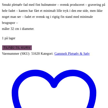
Smukt pletsølv fad med fint hulmønster – svensk produceret – gravering på
hele fadet – kanten har fået et minimalt lille tryk i den ene side, men ikke
noget man ser – fadet er svensk og i rigtig fin stand med minimale
brugsspor –
måler 32 cm i diameter.
1 på lager
Smukt
TILFØJ TIL KURV
pletsølv
Varenummer (SKU):
51620
Kategori:
Gammelt Pletsølv & Sølv
fad
med
fint
hulmønster
-
svensk
produceret
antal