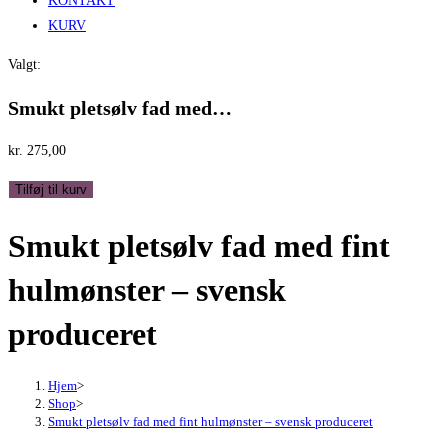
KONTAKT
KURV
Valgt:
Smukt pletsølv fad med…
kr.
275,00
Smukt
Tilføj til kurv
pletsølv
Smukt pletsølv fad med fint
fad
med
hulmønster – svensk
fint
hulmønster
produceret
-
svensk
Hjem
>
produceret
Shop
>
antal
Smukt pletsølv fad med fint hulmønster – svensk produceret