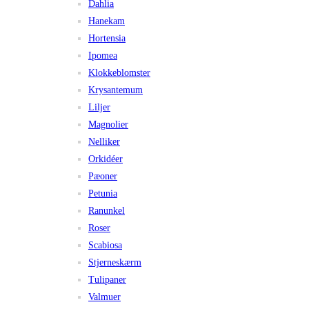
Dahlia
Hanekam
Hortensia
Ipomea
Klokkeblomster
Krysantemum
Liljer
Magnolier
Nelliker
Orkidéer
Pæoner
Petunia
Ranunkel
Roser
Scabiosa
Stjerneskærm
Tulipaner
Valmuer