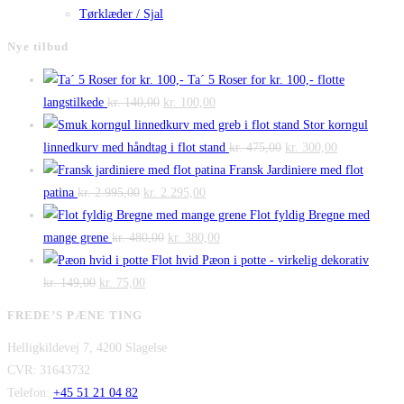
Tørklæder / Sjal
Nye tilbud
Ta´ 5 Roser for kr. 100,- flotte
Den
Den
langstilkede
kr.
140,00
kr.
100,00
oprindelige
aktuelle
Stor korngul
pris
pris
Den
Den
linnedkurv med håndtag i flot stand
kr.
475,00
kr.
300,00
var:
er:
oprindelige
aktuelle
Fransk Jardiniere med flot
Den
kr. 140,00.
Den
kr. 100,00.
pris
pris
patina
kr.
2.995,00
kr.
2.295,00
oprindelige
aktuelle
var:
er:
Flot fyldig Bregne med
pris
Den
pris
Den
kr. 475,00.
kr. 300,00.
mange grene
kr.
480,00
kr.
380,00
var:
oprindelige
er:
aktuelle
Flot hvid Pæon i potte - virkelig dekorativ
Den
kr. 2.995,00.
Den
pris
kr. 2.295,00.
pris
kr.
149,00
kr.
75,00
oprindelige
aktuelle
var:
er:
FREDE’S PÆNE TING
pris
pris
kr. 480,00.
kr. 380,00.
Helligkildevej 7, 4200 Slagelse
var:
er:
CVR: 31643732
kr. 149,00.
kr. 75,00.
Telefon:
+45 51 21 04 82