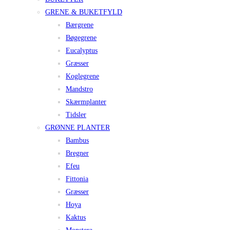
GRENE & BUKETFYLD
Bærgrene
Bøgegrene
Eucalyptus
Græsser
Koglegrene
Mandstro
Skærmplanter
Tidsler
GRØNNE PLANTER
Bambus
Bregner
Efeu
Fittonia
Græsser
Hoya
Kaktus