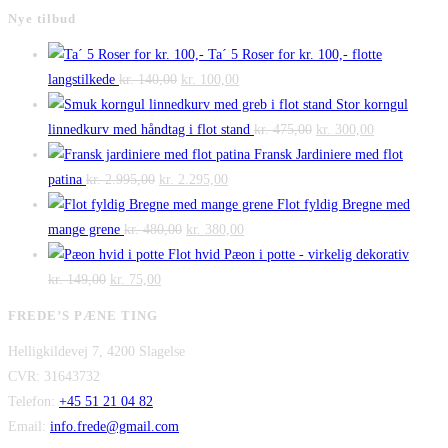
Nye tilbud
Ta´ 5 Roser for kr. 100,- flotte
Den
Den
langstilkede
kr.
140,00
kr.
100,00
oprindelige
aktuelle
Stor korngul
pris
pris
Den
Den
linnedkurv med håndtag i flot stand
kr.
475,00
kr.
300,00
var:
er:
oprindelige
aktuelle
Fransk Jardiniere med flot
Den
kr. 140,00.
Den
kr. 100,00.
pris
pris
patina
kr.
2.995,00
kr.
2.295,00
oprindelige
aktuelle
var:
er:
Flot fyldig Bregne med
pris
Den
pris
Den
kr. 475,00.
kr. 300,00.
mange grene
kr.
480,00
kr.
380,00
var:
oprindelige
er:
aktuelle
Flot hvid Pæon i potte - virkelig dekorativ
Den
kr. 2.995,00.
Den
pris
kr. 2.295,00.
pris
kr.
149,00
kr.
75,00
oprindelige
aktuelle
var:
er:
FREDE’S PÆNE TING
pris
pris
kr. 480,00.
kr. 380,00.
Helligkildevej 7, 4200 Slagelse
var:
er:
CVR: 31643732
kr. 149,00.
kr. 75,00.
Telefon:
+45 51 21 04 82
Email:
info.frede@gmail.com