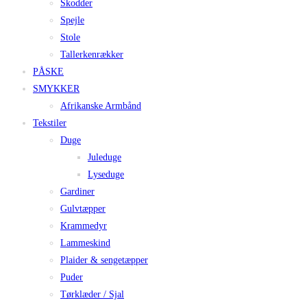
Skodder
Spejle
Stole
Tallerkenrækker
PÅSKE
SMYKKER
Afrikanske Armbånd
Tekstiler
Duge
Juleduge
Lyseduge
Gardiner
Gulvtæpper
Krammedyr
Lammeskind
Plaider & sengetæpper
Puder
Tørklæder / Sjal