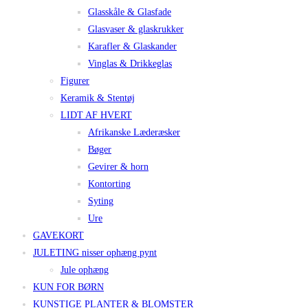
Glasskåle & Glasfade
Glasvaser & glaskrukker
Karafler & Glaskander
Vinglas & Drikkeglas
Figurer
Keramik & Stentøj
LIDT AF HVERT
Afrikanske Læderæsker
Bøger
Gevirer & horn
Kontorting
Syting
Ure
GAVEKORT
JULETING nisser ophæng pynt
Jule ophæng
KUN FOR BØRN
KUNSTIGE PLANTER & BLOMSTER