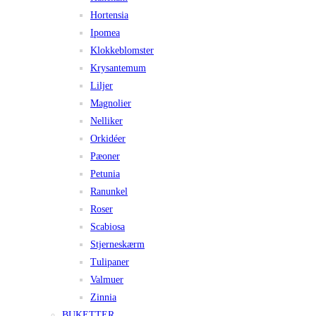
Hortensia
Ipomea
Klokkeblomster
Krysantemum
Liljer
Magnolier
Nelliker
Orkidéer
Pæoner
Petunia
Ranunkel
Roser
Scabiosa
Stjerneskærm
Tulipaner
Valmuer
Zinnia
BUKETTER