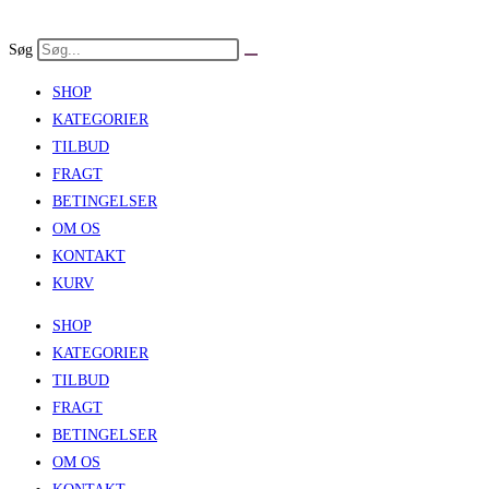
Skip
to
Søg
content
SHOP
KATEGORIER
TILBUD
FRAGT
BETINGELSER
OM OS
KONTAKT
KURV
SHOP
KATEGORIER
TILBUD
FRAGT
BETINGELSER
OM OS