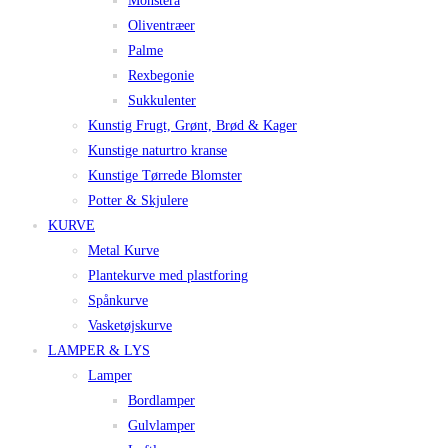
Monstera
Oliventræer
Palme
Rexbegonie
Sukkulenter
Kunstig Frugt, Grønt, Brød & Kager
Kunstige naturtro kranse
Kunstige Tørrede Blomster
Potter & Skjulere
KURVE
Metal Kurve
Plantekurve med plastforing
Spånkurve
Vasketøjskurve
LAMPER & LYS
Lamper
Bordlamper
Gulvlamper