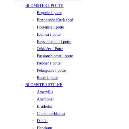
BLOMSTER I POTTE
Begonie i potte
Brændende Kærlighed
Hortensia i potte
Ipomea i potte
Krysantemum i potte
Orkidéer i Potte
Passionsblomst i potte
Pæoner i potte
Pelargonie i potte
Roser i potte
BLOMSTER STILKE
Amaryllis
Anemoner
Brudeslør
Chokoladeblomst
Dahlia
Hanekam