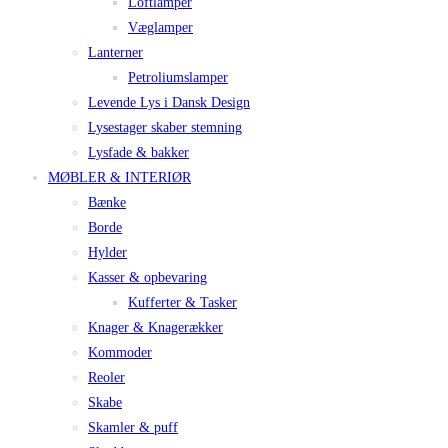
Loftlamper
Væglamper
Lanterner
Petroliumslamper
Levende Lys i Dansk Design
Lysestager skaber stemning
Lysfade & bakker
MØBLER & INTERIØR
Bænke
Borde
Hylder
Kasser & opbevaring
Kufferter & Tasker
Knager & Knagerækker
Kommoder
Reoler
Skabe
Skamler & puff