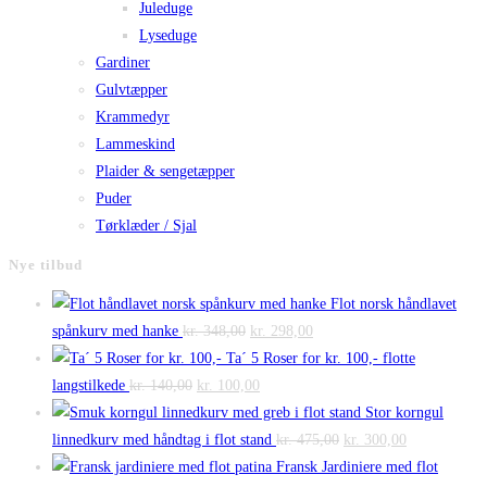
Juleduge
Lyseduge
Gardiner
Gulvtæpper
Krammedyr
Lammeskind
Plaider & sengetæpper
Puder
Tørklæder / Sjal
Nye tilbud
Flot norsk håndlavet
Den
Den
spånkurv med hanke
kr.
348,00
kr.
298,00
oprindelige
aktuelle
Ta´ 5 Roser for kr. 100,- flotte
Den
pris
Den
pris
langstilkede
kr.
140,00
kr.
100,00
oprindelige
var:
aktuelle
er:
Stor korngul
pris
kr. 348,00.
pris
kr. 298,00.
Den
Den
linnedkurv med håndtag i flot stand
kr.
475,00
kr.
300,00
var:
er:
oprindelige
aktuelle
Fransk Jardiniere med flot