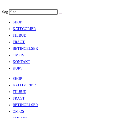
Skip
to
Søg
content
SHOP
KATEGORIER
TILBUD
FRAGT
BETINGELSER
OM OS
KONTAKT
KURV
SHOP
KATEGORIER
TILBUD
FRAGT
BETINGELSER
OM OS