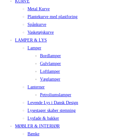
KURVE
Metal Kurve
Plantekurve med plastforing
Spånkurve
Vasketøjskurve
LAMPER & LYS
Lamper
Bordlamper
Gulvlamper
Loftlamper
Væglamper
Lanterner
Petroliumslamper
Levende Lys i Dansk Design
Lysestager skaber stemning
Lysfade & bakker
MØBLER & INTERIØR
Bænke