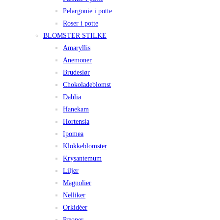
Pelargonie i potte
Roser i potte
BLOMSTER STILKE
Amaryllis
Anemoner
Brudeslør
Chokoladeblomst
Dahlia
Hanekam
Hortensia
Ipomea
Klokkeblomster
Krysantemum
Liljer
Magnolier
Nelliker
Orkidéer
Pæoner