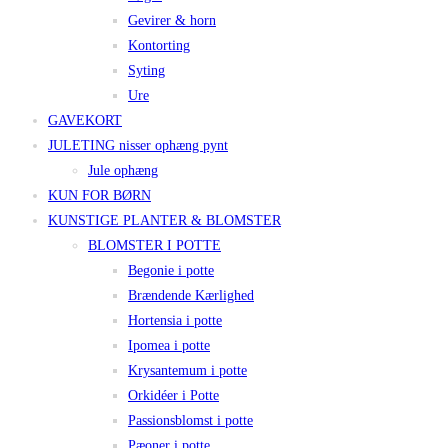
Gevirer & horn
Kontorting
Syting
Ure
GAVEKORT
JULETING nisser ophæng pynt
Jule ophæng
KUN FOR BØRN
KUNSTIGE PLANTER & BLOMSTER
BLOMSTER I POTTE
Begonie i potte
Brændende Kærlighed
Hortensia i potte
Ipomea i potte
Krysantemum i potte
Orkidéer i Potte
Passionsblomst i potte
Pæoner i potte