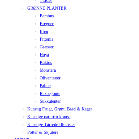
Tidsler
GRØNNE PLANTER
Bambus
Bregner
Efeu
Fittonia
Græsser
Hoya
Kaktus
Monstera
Oliventræer
Palme
Rexbegonie
Sukkulenter
Kunstig Frugt, Grønt, Brød & Kager
Kunstige naturtro kranse
Kunstige Tørrede Blomster
Potter & Skjulere