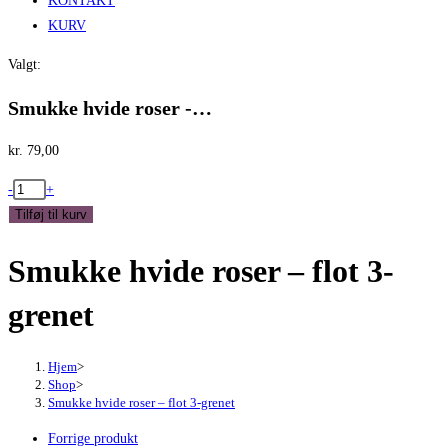
KONTAKT
KURV
Valgt:
Smukke hvide roser -…
kr.
79,00
Smukke
-
+
hvide
Tilføj til kurv
roser
Smukke hvide roser – flot 3-
-
flot
grenet
3-
grenet
antal
Hjem
>
Shop
>
Smukke hvide roser – flot 3-grenet
Forrige produkt