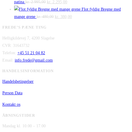
Den
kr. 140,00.
Den
kr. 100,00.
pris
pris
patina
kr.
2.995,00
kr.
2.295,00
oprindelige
aktuelle
var:
er:
Flot fyldig Bregne med
pris
Den
pris
Den
kr. 475,00.
kr. 300,00.
mange grene
kr.
480,00
kr.
380,00
var:
oprindelige
er:
aktuelle
FREDE’S PÆNE TING
kr. 2.995,00.
pris
kr. 2.295,00.
pris
Helligkildevej 7, 4200 Slagelse
var:
er:
CVR: 31643732
kr. 480,00.
kr. 380,00.
Telefon:
+45 51 21 04 82
Email:
info.frede@gmail.com
HANDELSINFORMATION
Handelsbetingelser
Person Data
Kontakt os
ÅBNINGSTIDER
Mandag kl. 10.00 – 17.00