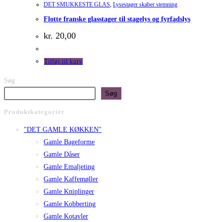
DET SMUKKESTE GLAS
,
Lysestager skaber stemning
Flotte franske glasstager til stagelys og fyrfadslys
kr.
20,00
Tilføj til kurv
Søg
Søg
Produktkategorier
"DET GAMLE KØKKEN"
Gamle Bageforme
Gamle Dåser
Gamle Emaljeting
Gamle Kaffemøller
Gamle Kniplinger
Gamle Kobberting
Gamle Kotavler