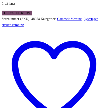
1 på lager
Smuk
TILFØJ TIL KURV
massiv
Varenummer (SKU):
48054
Kategorier:
Gammelt Messing
,
Lysestager
malm
skaber stemning
stage
-
Handmade
Denmark
antal