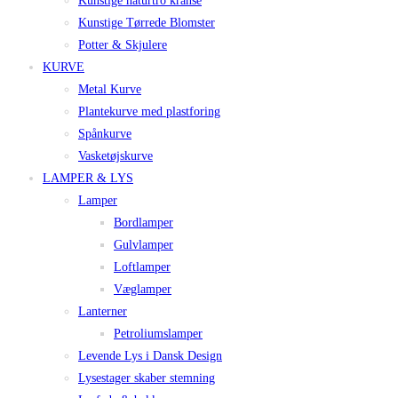
Kunstige naturtro kranse
Kunstige Tørrede Blomster
Potter & Skjulere
KURVE
Metal Kurve
Plantekurve med plastforing
Spånkurve
Vasketøjskurve
LAMPER & LYS
Lamper
Bordlamper
Gulvlamper
Loftlamper
Væglamper
Lanterner
Petroliumslamper
Levende Lys i Dansk Design
Lysestager skaber stemning