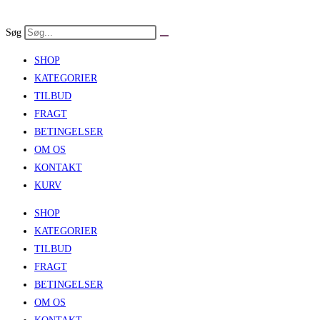
Skip
to
Søg
content
SHOP
KATEGORIER
TILBUD
FRAGT
BETINGELSER
OM OS
KONTAKT
KURV
SHOP
KATEGORIER
TILBUD
FRAGT
BETINGELSER
OM OS