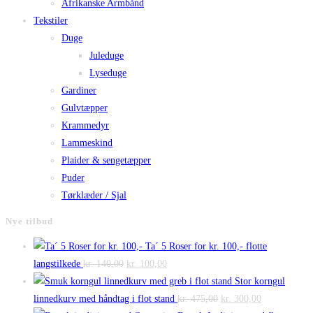
Afrikanske Armbånd
Tekstiler
Duge
Juleduge
Lyseduge
Gardiner
Gulvtæpper
Krammedyr
Lammeskind
Plaider & sengetæpper
Puder
Tørklæder / Sjal
Nye tilbud
Ta´ 5 Roser for kr. 100,- flotte
Den
Den
langstilkede
kr.
140,00
kr.
100,00
oprindelige
aktuelle
Stor korngul
pris
pris
Den
Den
linnedkurv med håndtag i flot stand
kr.
475,00
kr.
300,00