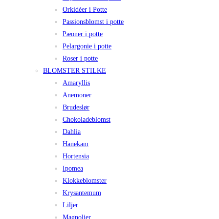
Orkidéer i Potte
Passionsblomst i potte
Pæoner i potte
Pelargonie i potte
Roser i potte
BLOMSTER STILKE
Amaryllis
Anemoner
Brudeslør
Chokoladeblomst
Dahlia
Hanekam
Hortensia
Ipomea
Klokkeblomster
Krysantemum
Liljer
Magnolier