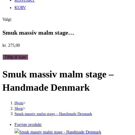
KONTAKT
KURV
Valgt:
Smuk massiv malm stage…
kr.
275,00
Smuk
Tilføj til kurv
massiv
Smuk massiv malm stage –
malm
stage
Handmade Denmark
-
Handmade
Denmark
Hjem
>
Shop
>
antal
Smuk massiv malm stage – Handmade Denmark
Forrige produkt