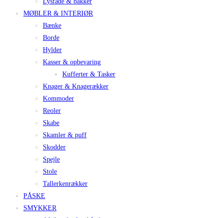
Lysfade & bakker
MØBLER & INTERIØR
Bænke
Borde
Hylder
Kasser & opbevaring
Kufferter & Tasker
Knager & Knagerækker
Kommoder
Reoler
Skabe
Skamler & puff
Skodder
Spejle
Stole
Tallerkenrækker
PÅSKE
SMYKKER