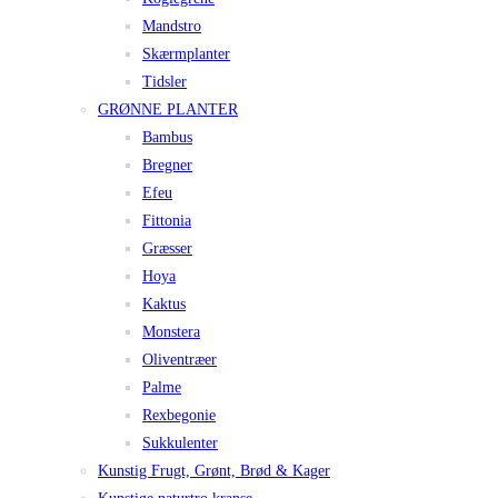
Mandstro
Skærmplanter
Tidsler
GRØNNE PLANTER
Bambus
Bregner
Efeu
Fittonia
Græsser
Hoya
Kaktus
Monstera
Oliventræer
Palme
Rexbegonie
Sukkulenter
Kunstig Frugt, Grønt, Brød & Kager