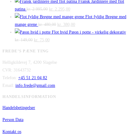
var:
er:
oprindelige
aktuelle
Fransk Jardiniere med flot
Den
kr. 140,00.
Den
kr. 100,00.
pris
pris
patina
kr.
2.995,00
kr.
2.295,00
oprindelige
aktuelle
var:
er:
Flot fyldig Bregne med
pris
Den
pris
Den
kr. 475,00.
kr. 300,00.
mange grene
kr.
480,00
kr.
380,00
var:
oprindelige
er:
aktuelle
Flot hvid Pæon i potte - virkelig dekorativ
Den
kr. 2.995,00.
Den
pris
kr. 2.295,00.
pris
kr.
149,00
kr.
75,00
oprindelige
aktuelle
var:
er:
FREDE’S PÆNE TING
pris
pris
kr. 480,00.
kr. 380,00.
Helligkildevej 7, 4200 Slagelse
var:
er:
CVR: 31643732
kr. 149,00.
kr. 75,00.
Telefon:
+45 51 21 04 82
Email:
info.frede@gmail.com
HANDELSINFORMATION
Handelsbetingelser
Person Data
Kontakt os