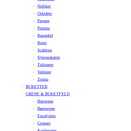
Nelliker
Orkidéer
Pæoner
Petunia
Ranunkel
Roser
Scabiosa
Stjerneskærm
Tulipaner
Valmuer
Zinnia
BUKETTER
GRENE & BUKETFYLD
Bærgrene
Bøgegrene
Eucalyptus
Græsser
Koglegrene