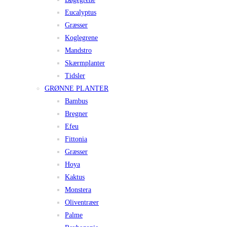
Eucalyptus
Græsser
Koglegrene
Mandstro
Skærmplanter
Tidsler
GRØNNE PLANTER
Bambus
Bregner
Efeu
Fittonia
Græsser
Hoya
Kaktus
Monstera
Oliventræer
Palme