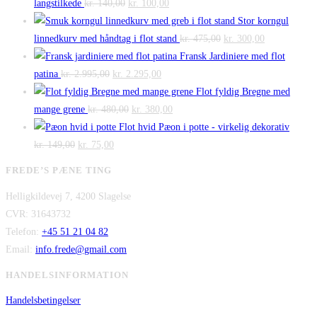
Den
Den
langstilkede
kr.
140,00
kr.
100,00
oprindelige
aktuelle
Stor korngul
pris
pris
Den
Den
linnedkurv med håndtag i flot stand
kr.
475,00
kr.
300,00
var:
er:
oprindelige
aktuelle
Fransk Jardiniere med flot
Den
kr. 140,00.
Den
kr. 100,00.
pris
pris
patina
kr.
2.995,00
kr.
2.295,00
oprindelige
aktuelle
var:
er:
Flot fyldig Bregne med
pris
Den
pris
Den
kr. 475,00.
kr. 300,00.
mange grene
kr.
480,00
kr.
380,00
var:
oprindelige
er:
aktuelle
Flot hvid Pæon i potte - virkelig dekorativ
Den
kr. 2.995,00.
Den
pris
kr. 2.295,00.
pris
kr.
149,00
kr.
75,00
oprindelige
aktuelle
var:
er:
FREDE’S PÆNE TING
pris
pris
kr. 480,00.
kr. 380,00.
Helligkildevej 7, 4200 Slagelse
var:
er:
CVR: 31643732
kr. 149,00.
kr. 75,00.
Telefon:
+45 51 21 04 82
Email:
info.frede@gmail.com
HANDELSINFORMATION
Handelsbetingelser