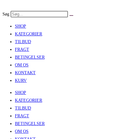
Skip
to
Søg
content
SHOP
KATEGORIER
TILBUD
FRAGT
BETINGELSER
OM OS
KONTAKT
KURV
SHOP
KATEGORIER
TILBUD
FRAGT
BETINGELSER
OM OS