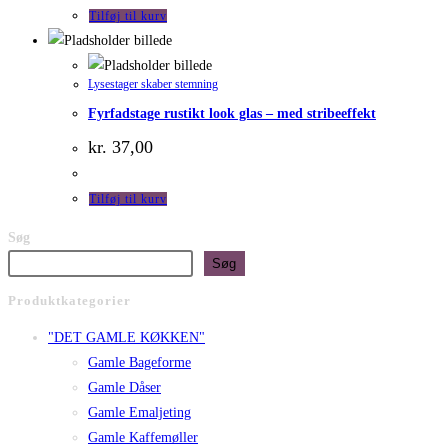
var:
er:
Tilføj til kurv
kr. 249,00.
kr. 199,00.
Lysestager skaber stemning
Fyrfadstage rustikt look glas – med stribeeffekt
kr.
37,00
Tilføj til kurv
Søg
Søg
Produktkategorier
"DET GAMLE KØKKEN"
Gamle Bageforme
Gamle Dåser
Gamle Emaljeting
Gamle Kaffemøller