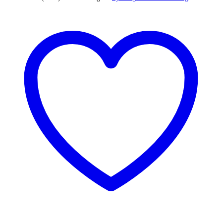
bruneret
messingstage
antal