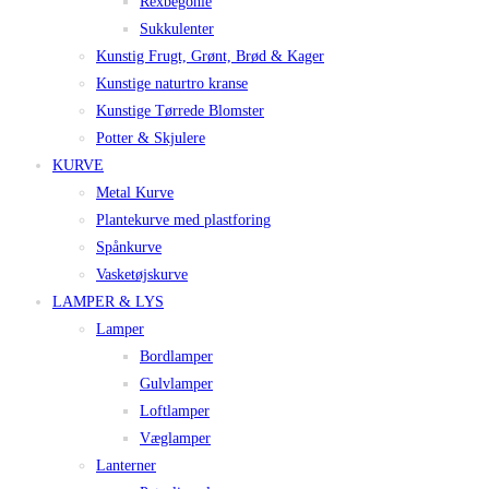
Rexbegonie
Sukkulenter
Kunstig Frugt, Grønt, Brød & Kager
Kunstige naturtro kranse
Kunstige Tørrede Blomster
Potter & Skjulere
KURVE
Metal Kurve
Plantekurve med plastforing
Spånkurve
Vasketøjskurve
LAMPER & LYS
Lamper
Bordlamper
Gulvlamper
Loftlamper
Væglamper
Lanterner