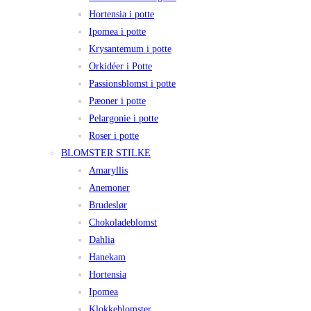
Hortensia i potte
Ipomea i potte
Krysantemum i potte
Orkidéer i Potte
Passionsblomst i potte
Pæoner i potte
Pelargonie i potte
Roser i potte
BLOMSTER STILKE
Amaryllis
Anemoner
Brudeslør
Chokoladeblomst
Dahlia
Hanekam
Hortensia
Ipomea
Klokkeblomster