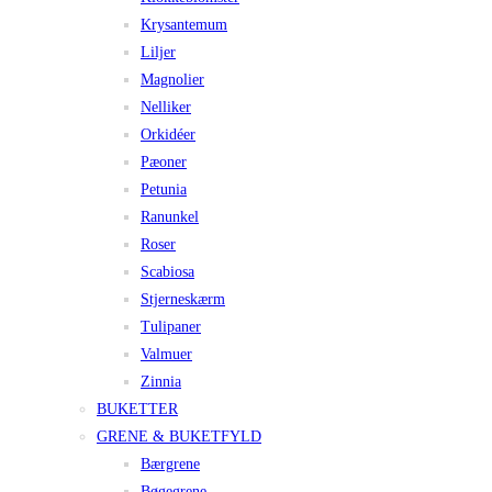
Krysantemum
Liljer
Magnolier
Nelliker
Orkidéer
Pæoner
Petunia
Ranunkel
Roser
Scabiosa
Stjerneskærm
Tulipaner
Valmuer
Zinnia
BUKETTER
GRENE & BUKETFYLD
Bærgrene
Bøgegrene