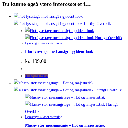
Du kunne også være interesseret i…
Hurtigt Overblik
Hurtigt Overblik
Lysestager skaber stemning
Flot lysestage med ansigt i gyldent look
kr.
199,00
Tilføj til kurv
Hurtigt Overblik
Hurtigt
Overblik
Lysestager skaber stemning
Massiv stor messingstage – flot og majestætisk