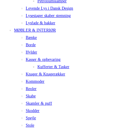
Petroliumslamper
Levende Lys i Dansk Design
Lysestager skaber stemning
Lysfade & bakker
MØBLER & INTERIØR
Bænke
Borde
Hylder
Kasser & opbevaring
Kufferter & Tasker
Knager & Knagerækker
Kommoder
Reoler
Skabe
Skamler & puff
Skodder
Spejle
Stole