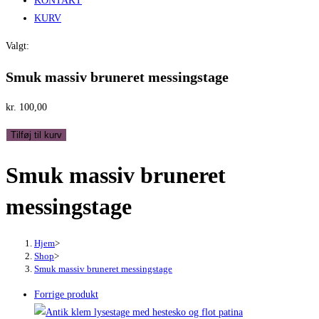
KONTAKT
KURV
Valgt:
Smuk massiv bruneret messingstage
kr.
100,00
Smuk
Tilføj til kurv
massiv
Smuk massiv bruneret
bruneret
messingstage
messingstage
antal
Hjem
>
Shop
>
Smuk massiv bruneret messingstage
Forrige produkt