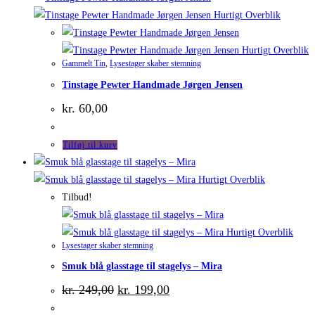
Hurtigt Overblik
Hurtigt Overblik
Gammelt Tin
,
Lysestager skaber stemning
Tinstage Pewter Handmade Jørgen Jensen
kr.
60,00
Tilføj til kurv
Hurtigt Overblik
Tilbud!
Hurtigt Overblik
Lysestager skaber stemning
Smuk blå glasstage til stagelys – Mira
Den
Den
kr.
249,00
kr.
199,00
oprindelige
aktuelle
pris
pris