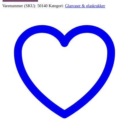
høj
Varenummer (SKU):
50140
Kategori:
Glasvaser & glaskrukker
grøn
glasvase
-
håndlavet
antal