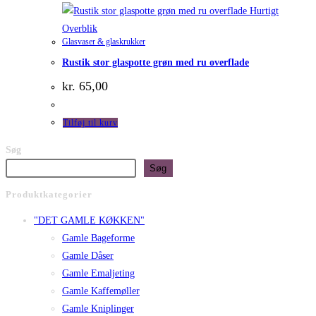
Hurtigt
Overblik
Glasvaser & glaskrukker
Rustik stor glaspotte grøn med ru overflade
kr.
65,00
Tilføj til kurv
Søg
Søg
Produktkategorier
"DET GAMLE KØKKEN"
Gamle Bageforme
Gamle Dåser
Gamle Emaljeting
Gamle Kaffemøller
Gamle Kniplinger