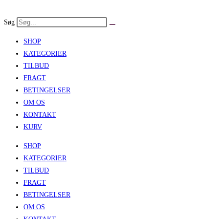
Skip
to
Søg
content
SHOP
KATEGORIER
TILBUD
FRAGT
BETINGELSER
OM OS
KONTAKT
KURV
SHOP
KATEGORIER
TILBUD
FRAGT
BETINGELSER
OM OS