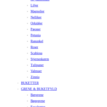
Liljer
Magnolier
Nelliker
Orkidéer
Pæoner
Petunia
Ranunkel
Roser
Scabiosa
Stjerneskærm
Tulipaner
Valmuer
Zinnia
BUKETTER
GRENE & BUKETFYLD
Bærgrene
Bøgegrene
Eucalyptus