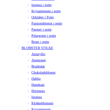
Ipomea i potte
Krysantemum i potte
Orkidéer i Potte
Passionsblomst i potte
Pæoner i potte
Pelargonie i potte
Roser i potte
BLOMSTER STILKE
Amaryllis
Anemoner
Brudeslør
Chokoladeblomst
Dahlia
Hanekam
Hortensia
Ipomea
Klokkeblomster
Krysantemum