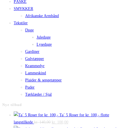
PÅSKE
SMYKKER
Afrikanske Armbånd
Tekstiler
Duge
Juleduge
Lyseduge
Gardiner
Gulvtæpper
Krammedyr
Lammeskind
Plaider & sengetæpper
Puder
Tørklæder / Sjal
Nye tilbud
Ta´ 5 Roser for kr. 100,- flotte
Den
Den
langstilkede
kr.
140,00
kr.
100,00