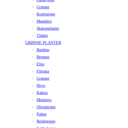
Græsser
Koglegrene
Mandstro
Skærmplanter
Tidsler
GRØNNE PLANTER
Bambus
Bregner
Efeu
Fittonia
Græsser
Hoya
Kaktus
Monstera
Oliventræer
Palme
Rexbegonie