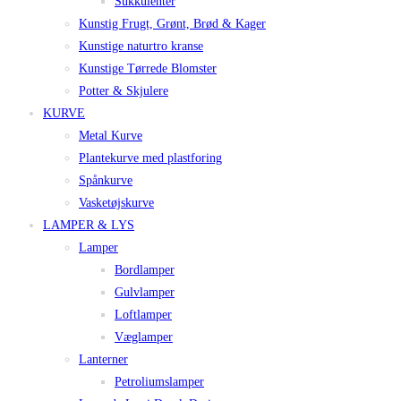
Sukkulenter
Kunstig Frugt, Grønt, Brød & Kager
Kunstige naturtro kranse
Kunstige Tørrede Blomster
Potter & Skjulere
KURVE
Metal Kurve
Plantekurve med plastforing
Spånkurve
Vasketøjskurve
LAMPER & LYS
Lamper
Bordlamper
Gulvlamper
Loftlamper
Væglamper
Lanterner
Petroliumslamper