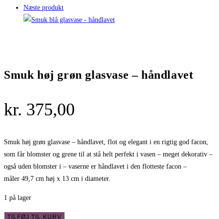
Næste produkt
Smuk høj grøn glasvase – håndlavet
kr.
375,00
Smuk høj grøn glasvase – håndlavet, flot og elegant i en rigtig god facon,
som får blomster og grene til at stå helt perfekt i vasen – meget dekorativ –
også uden blomster i – vaserne er håndlavet i den flotteste facon –
måler 49,7 cm høj x 13 cm i diameter.
1 på lager
Smuk
TILFØJ TIL KURV