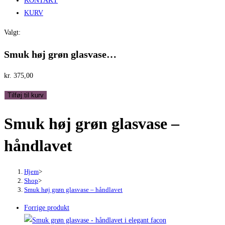
KONTAKT
KURV
Valgt:
Smuk høj grøn glasvase…
kr.
375,00
Smuk
Tilføj til kurv
høj
Smuk høj grøn glasvase –
grøn
glasvase
håndlavet
-
håndlavet
antal
Hjem
>
Shop
>
Smuk høj grøn glasvase – håndlavet
Forrige produkt