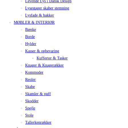
Levende Lys i Dansk Design
Lysestager skaber stemning
Lysfade & bakker
MØBLER & INTERIØR
Bænke
Borde
Hylder
Kasser & opbevaring
Kufferter & Tasker
Knager & Knagerækker
Kommoder
Reoler
Skabe
Skamler & puff
Skodder
Spejle
Stole
Tallerkenrækker