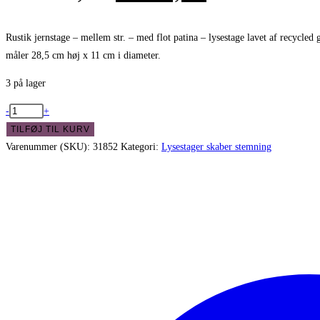
oprindelige
aktuelle
pris
pris
Rustik jernstage – mellem str. – med flot patina – lysestage lavet af recycled
måler 28,5 cm høj x 11 cm i diameter.
var:
er:
3 på lager
kr. 125,00.
kr. 65,00.
Rustik
-
+
jernstage
TILFØJ TIL KURV
-
Varenummer (SKU):
31852
Kategori:
Lysestager skaber stemning
mellem
str.
med
flot
patina
antal