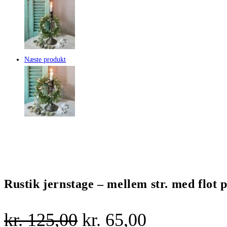
Næste produkt
Rustik jernstage – mellem str. med flot 
Den
Den
kr.
125,00
kr.
65,00