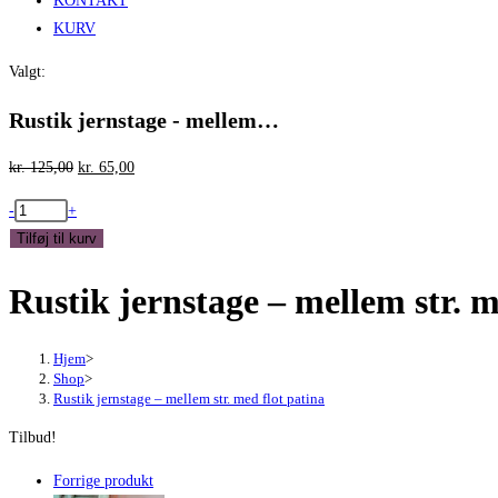
KONTAKT
KURV
Valgt:
Rustik jernstage - mellem…
Den
Den
kr.
125,00
kr.
65,00
oprindelige
aktuelle
Rustik
-
+
pris
pris
jernstage
Tilføj til kurv
var:
er:
-
kr. 125,00.
kr. 65,00.
Rustik jernstage – mellem str. m
mellem
str.
med
Hjem
>
flot
Shop
>
Rustik jernstage – mellem str. med flot patina
patina
antal
Tilbud!
Forrige produkt