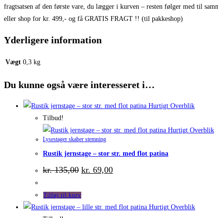
fragtsatsen af den første vare, du lægger i kurven – resten følger med til sam
eller shop for kr. 499,- og få GRATIS FRAGT !! (til pakkeshop)
Yderligere information
Vægt
0,3 kg
Du kunne også være interesseret i…
Hurtigt Overblik
Tilbud!
Hurtigt Overblik
Lysestager skaber stemning
Rustik jernstage – stor str. med flot patina
Den
Den
kr.
135,00
kr.
69,00
oprindelige
aktuelle
pris
pris
var:
er:
Tilføj til kurv
kr. 135,00.
kr. 69,00.
Hurtigt Overblik