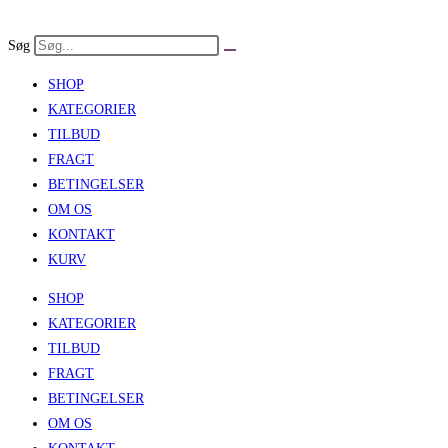
Skip
to
Søg
content
SHOP
KATEGORIER
TILBUD
FRAGT
BETINGELSER
OM OS
KONTAKT
KURV
SHOP
KATEGORIER
TILBUD
FRAGT
BETINGELSER
OM OS