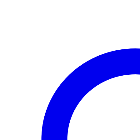
bakke
med
flot
mønster
antal