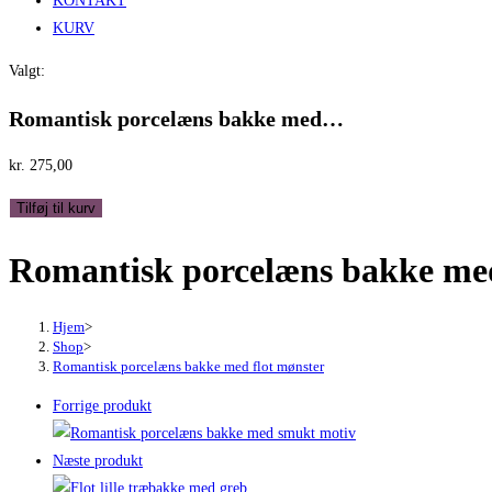
KONTAKT
KURV
Valgt:
Romantisk porcelæns bakke med…
kr.
275,00
Romantisk
Tilføj til kurv
porcelæns
Romantisk porcelæns bakke med
bakke
med
flot
Hjem
>
mønster
Shop
>
Romantisk porcelæns bakke med flot mønster
antal
Forrige produkt
Næste produkt