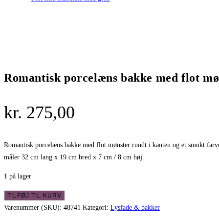
Romantisk porcelæns bakke med flot mø
kr.
275,00
Romantisk porcelæns bakke med flot mønster rundt i kanten og et smukt farve
måler 32 cm lang x 19 cm bred x 7 cm / 8 cm høj.
1 på lager
Romantisk
TILFØJ TIL KURV
porcelæns
Varenummer (SKU):
48741
Kategori:
Lysfade & bakker