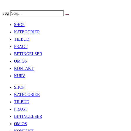
Skip
to
Søg
content
SHOP
KATEGORIER
TILBUD
FRAGT
BETINGELSER
OM OS
KONTAKT
KURV
SHOP
KATEGORIER
TILBUD
FRAGT
BETINGELSER
OM OS