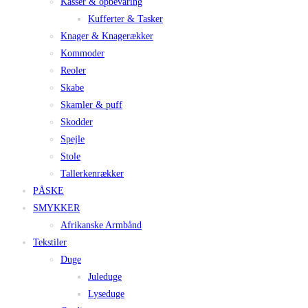
Kasser & opbevaring
Kufferter & Tasker
Knager & Knagerækker
Kommoder
Reoler
Skabe
Skamler & puff
Skodder
Spejle
Stole
Tallerkenrækker
PÅSKE
SMYKKER
Afrikanske Armbånd
Tekstiler
Duge
Juleduge
Lyseduge