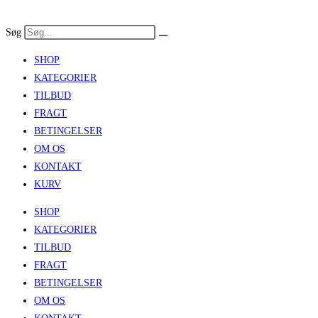
Skip
to
Søg
content
SHOP
KATEGORIER
TILBUD
FRAGT
BETINGELSER
OM OS
KONTAKT
KURV
SHOP
KATEGORIER
TILBUD
FRAGT
BETINGELSER
OM OS