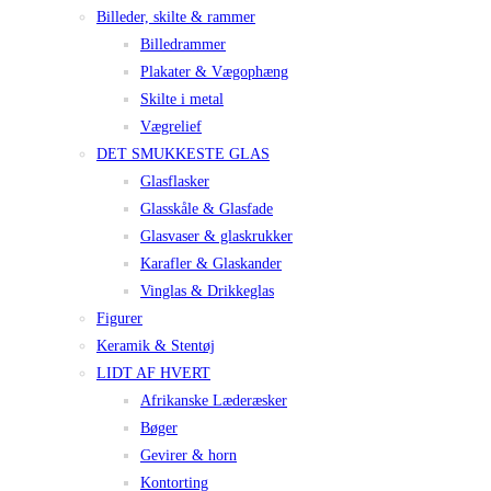
Billeder, skilte & rammer
Billedrammer
Plakater & Vægophæng
Skilte i metal
Vægrelief
DET SMUKKESTE GLAS
Glasflasker
Glasskåle & Glasfade
Glasvaser & glaskrukker
Karafler & Glaskander
Vinglas & Drikkeglas
Figurer
Keramik & Stentøj
LIDT AF HVERT
Afrikanske Læderæsker
Bøger
Gevirer & horn
Kontorting