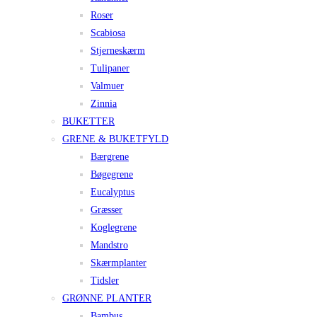
Roser
Scabiosa
Stjerneskærm
Tulipaner
Valmuer
Zinnia
BUKETTER
GRENE & BUKETFYLD
Bærgrene
Bøgegrene
Eucalyptus
Græsser
Koglegrene
Mandstro
Skærmplanter
Tidsler
GRØNNE PLANTER
Bambus