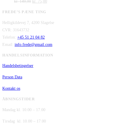
Den
kr. 2.995,00.
Den
pris
kr. 2.295,00.
pris
kr.
149,00
kr.
75,00
oprindelige
aktuelle
var:
er:
FREDE’S PÆNE TING
pris
pris
kr. 480,00.
kr. 380,00.
Helligkildevej 7, 4200 Slagelse
var:
er:
CVR: 31643732
kr. 149,00.
kr. 75,00.
Telefon:
+45 51 21 04 82
Email:
info.frede@gmail.com
HANDELSINFORMATION
Handelsbetingelser
Person Data
Kontakt os
ÅBNINGSTIDER
Mandag kl. 10.00 – 17.00
Tirsdag kl. 10.00 – 17.00