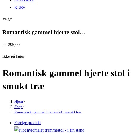
KONTAKT
KURV
Valgt:
Romantisk gammel hjerte stol…
kr.
295,00
Ikke på lager
Romantisk gammel hjerte stol i
smukt træ
Hjem
>
Shop
>
Romantisk gammel hjerte stol i smukt træ
Forrige produkt