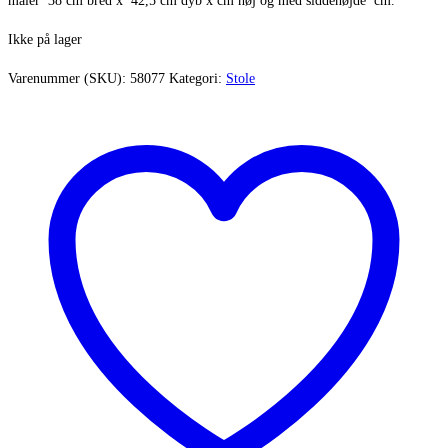
måler 38 cm bred x 42,5 cm dyb x cm høj og med siddehøjde cm.
Ikke på lager
Varenummer (SKU):
58077
Kategori:
Stole