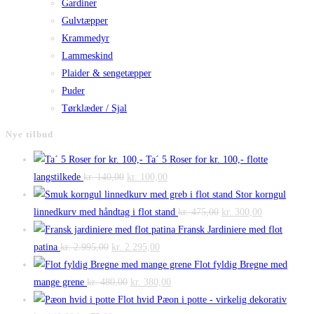
Gardiner
Gulvtæpper
Krammedyr
Lammeskind
Plaider & sengetæpper
Puder
Tørklæder / Sjal
Nye tilbud
Ta´ 5 Roser for kr. 100,- flotte
Den
Den
langstilkede
kr.
140,00
kr.
100,00
oprindelige
aktuelle
Stor korngul
pris
pris
Den
Den
linnedkurv med håndtag i flot stand
kr.
475,00
kr.
300,00
var:
er:
oprindelige
aktuelle
Fransk Jardiniere med flot
Den
kr. 140,00.
Den
kr. 100,00.
pris
pris
patina
kr.
2.995,00
kr.
2.295,00
oprindelige
aktuelle
var:
er:
Flot fyldig Bregne med
pris
Den
pris
Den
kr. 475,00.
kr. 300,00.
mange grene
kr.
480,00
kr.
380,00
var:
oprindelige
er:
aktuelle
Flot hvid Pæon i potte - virkelig dekorativ