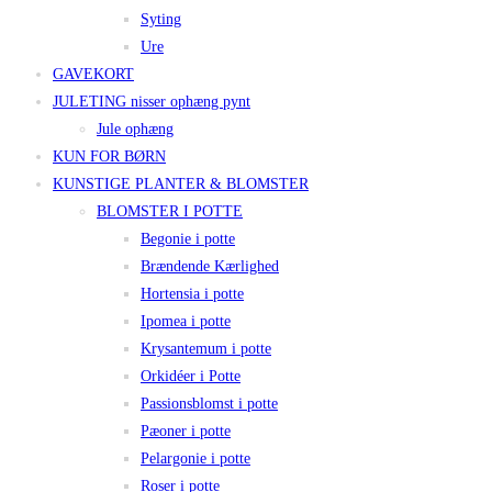
Syting
Ure
GAVEKORT
JULETING nisser ophæng pynt
Jule ophæng
KUN FOR BØRN
KUNSTIGE PLANTER & BLOMSTER
BLOMSTER I POTTE
Begonie i potte
Brændende Kærlighed
Hortensia i potte
Ipomea i potte
Krysantemum i potte
Orkidéer i Potte
Passionsblomst i potte
Pæoner i potte
Pelargonie i potte
Roser i potte