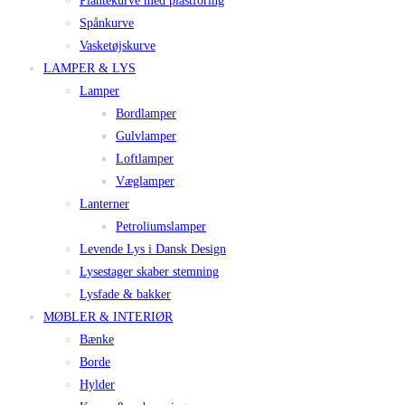
Plantekurve med plastforing
Spånkurve
Vasketøjskurve
LAMPER & LYS
Lamper
Bordlamper
Gulvlamper
Loftlamper
Væglamper
Lanterner
Petroliumslamper
Levende Lys i Dansk Design
Lysestager skaber stemning
Lysfade & bakker
MØBLER & INTERIØR
Bænke
Borde
Hylder