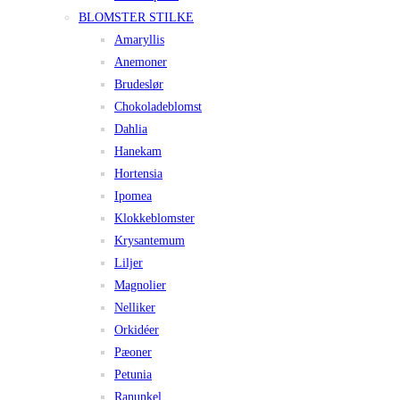
BLOMSTER STILKE
Amaryllis
Anemoner
Brudeslør
Chokoladeblomst
Dahlia
Hanekam
Hortensia
Ipomea
Klokkeblomster
Krysantemum
Liljer
Magnolier
Nelliker
Orkidéer
Pæoner
Petunia
Ranunkel