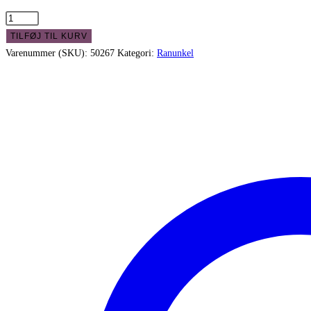
Ranunkel
lyserød
TILFØJ TIL KURV
-
Varenummer (SKU):
50267
Kategori:
Ranunkel
stort
fint
blomsterhoved
antal