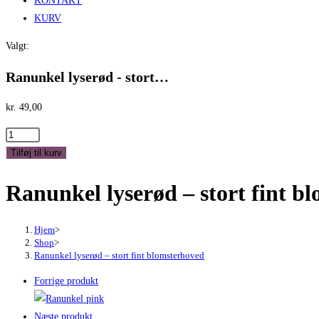
KONTAKT
KURV
Valgt:
Ranunkel lyserød - stort…
kr.
49,00
Ranunkel
lyserød
Tilføj til kurv
-
Ranunkel lyserød – stort fint b
stort
fint
blomsterhoved
Hjem
>
antal
Shop
>
Ranunkel lyserød – stort fint blomsterhoved
Forrige produkt
Næste produkt