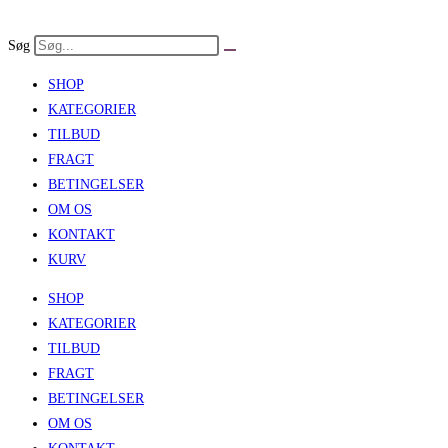
Skip
to
Søg
content
SHOP
KATEGORIER
TILBUD
FRAGT
BETINGELSER
OM OS
KONTAKT
KURV
SHOP
KATEGORIER
TILBUD
FRAGT
BETINGELSER
OM OS