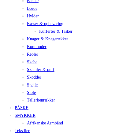
Bænke
Borde
Hylder
Kasser & opbevaring
Kufferter & Tasker
Knager & Knagerækker
Kommoder
Reoler
Skabe
Skamler & puff
Skodder
Spejle
Stole
Tallerkenrækker
PÅSKE
SMYKKER
Afrikanske Armbånd
Tekstiler