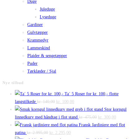
Duge
Juleduge
Lyseduge
Gardiner
Gulvtæpper
Krammedyr
Lammeskind
Plaider & sengetæpper
Puder
Tørklæder / Sjal
Nye tilbud
Ta´ 5 Roser for kr. 100,- flotte
Den
Den
langstilkede
kr.
140,00
kr.
100,00
oprindelige
aktuelle
Stor korngul
pris
pris
Den
Den
linnedkurv med håndtag i flot stand
kr.
475,00
kr.
300,00
var:
er:
oprindelige
aktuelle
Fransk Jardiniere med flot
Den
kr. 140,00.
Den
kr. 100,00.
pris
pris
patina
kr.
2.995,00
kr.
2.295,00