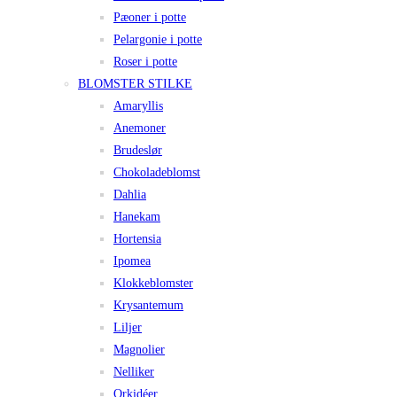
Pæoner i potte
Pelargonie i potte
Roser i potte
BLOMSTER STILKE
Amaryllis
Anemoner
Brudeslør
Chokoladeblomst
Dahlia
Hanekam
Hortensia
Ipomea
Klokkeblomster
Krysantemum
Liljer
Magnolier
Nelliker
Orkidéer