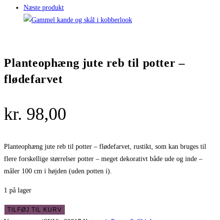
Næste produkt
Planteophæng jute reb til potter –
flødefarvet
kr.
98,00
Planteophæng jute reb til potter – flødefarvet, rustikt, som kan bruges til
flere forskellige størrelser potter – meget dekorativt både ude og inde –
måler 100 cm i højden (uden potten i).
1 på lager
Planteophæng
TILFØJ TIL KURV