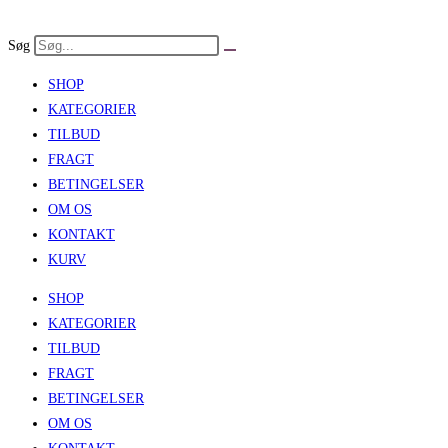
Skip
to
Søg
content
SHOP
KATEGORIER
TILBUD
FRAGT
BETINGELSER
OM OS
KONTAKT
KURV
SHOP
KATEGORIER
TILBUD
FRAGT
BETINGELSER
OM OS