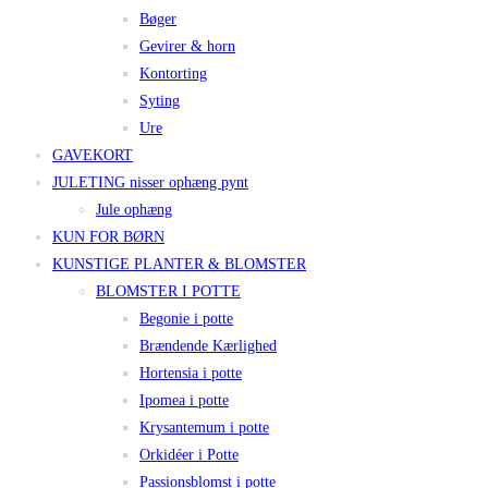
Bøger
Gevirer & horn
Kontorting
Syting
Ure
GAVEKORT
JULETING nisser ophæng pynt
Jule ophæng
KUN FOR BØRN
KUNSTIGE PLANTER & BLOMSTER
BLOMSTER I POTTE
Begonie i potte
Brændende Kærlighed
Hortensia i potte
Ipomea i potte
Krysantemum i potte
Orkidéer i Potte
Passionsblomst i potte