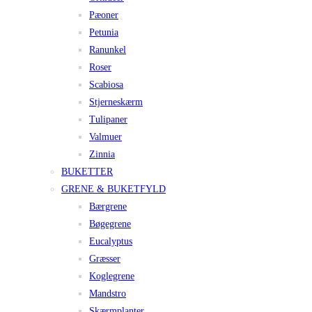
Pæoner
Petunia
Ranunkel
Roser
Scabiosa
Stjerneskærm
Tulipaner
Valmuer
Zinnia
BUKETTER
GRENE & BUKETFYLD
Bærgrene
Bøgegrene
Eucalyptus
Græsser
Koglegrene
Mandstro
Skærmplanter