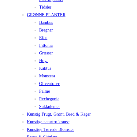
Tidsler
GRØNNE PLANTER
Bambus
Bregner
Efeu
Fittonia
Græsser
Hoya
Kaktus
Monstera
Oliventræer
Palme
Rexbegonie
Sukkulenter
Kunstig Frugt, Grønt, Brød & Kager
Kunstige naturtro kranse
Kunstige Tørrede Blomster