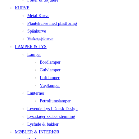
Potter & Skjulere
KURVE
Metal Kurve
Plantekurve med plastforing
Spånkurve
Vasketøjskurve
LAMPER & LYS
Lamper
Bordlamper
Gulvlamper
Loftlamper
Væglamper
Lanterner
Petroliumslamper
Levende Lys i Dansk Design
Lysestager skaber stemning
Lysfade & bakker
MØBLER & INTERIØR