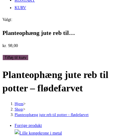
KONTAKT
KURV
Valgt:
Planteophæng jute reb til…
kr.
98,00
Planteophæng
Tilføj til kurv
jute
Planteophæng jute reb til
reb
til
potter – flødefarvet
potter
-
flødefarvet
Hjem
>
Shop
>
antal
Planteophæng jute reb til potter – flødefarvet
Forrige produkt