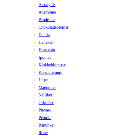
Amaryllis
Anemoner
Brudeslør
Chokoladeblomst
Dahlia
Hanekam
Hortensia
Ipomea
Klokkeblomster
Krysantemum
Liljer
Magnolier
Nelliker
Orkidéer
Pæoner
Petunia
Ranunkel
Roser