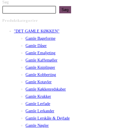
Søg
Søg
Produktkategorier
"DET GAMLE KØKKEN"
Gamle Bageforme
Gamle Dåser
Gamle Emaljeting
Gamle Kaffemøller
Gamle Kniplinger
Gamle Kobberting
Gamle Kotavler
Gamle Køkkenredskaber
Gamle Krukker
Gamle Lerfade
Gamle Lerkander
Gamle Lerskåle & Dejfade
Gamle Nøgler