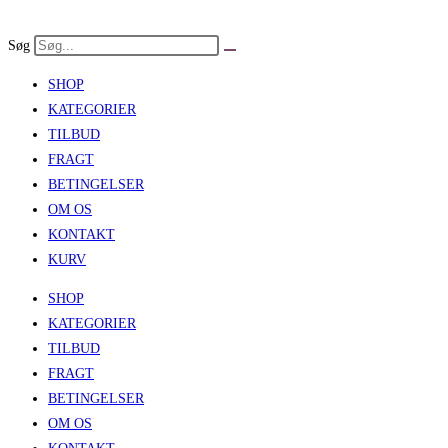
Skip
to
Søg
content
SHOP
KATEGORIER
TILBUD
FRAGT
BETINGELSER
OM OS
KONTAKT
KURV
SHOP
KATEGORIER
TILBUD
FRAGT
BETINGELSER
OM OS