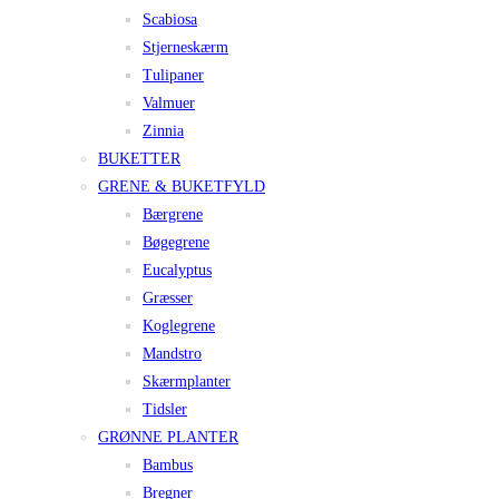
Scabiosa
Stjerneskærm
Tulipaner
Valmuer
Zinnia
BUKETTER
GRENE & BUKETFYLD
Bærgrene
Bøgegrene
Eucalyptus
Græsser
Koglegrene
Mandstro
Skærmplanter
Tidsler
GRØNNE PLANTER
Bambus
Bregner