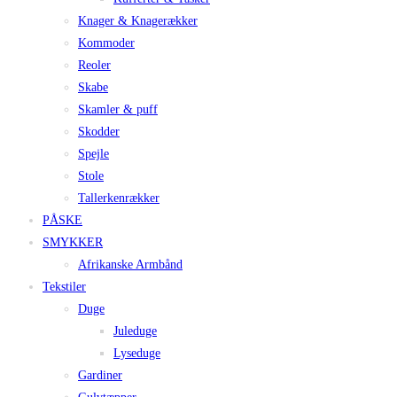
Knager & Knagerækker
Kommoder
Reoler
Skabe
Skamler & puff
Skodder
Spejle
Stole
Tallerkenrækker
PÅSKE
SMYKKER
Afrikanske Armbånd
Tekstiler
Duge
Juleduge
Lyseduge
Gardiner