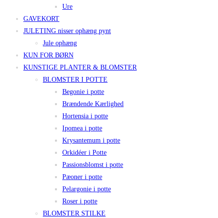
Ure
GAVEKORT
JULETING nisser ophæng pynt
Jule ophæng
KUN FOR BØRN
KUNSTIGE PLANTER & BLOMSTER
BLOMSTER I POTTE
Begonie i potte
Brændende Kærlighed
Hortensia i potte
Ipomea i potte
Krysantemum i potte
Orkidéer i Potte
Passionsblomst i potte
Pæoner i potte
Pelargonie i potte
Roser i potte
BLOMSTER STILKE