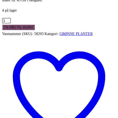
måler ca. 45 cm i længden.
4 på lager
Pilea
hængeplante
TILFØJ TIL KURV
45
Varenummer (SKU):
58293
Kategori:
GRØNNE PLANTER
cm
med
flotte
blade
antal