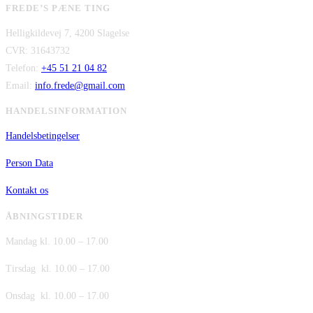
FREDE’S PÆNE TING
kr. 2.995,00.
pris
kr. 2.295,00.
pris
Helligkildevej 7, 4200 Slagelse
var:
er:
CVR: 31643732
kr. 480,00.
kr. 380,00.
Telefon:
+45 51 21 04 82
Email:
info.frede@gmail.com
HANDELSINFORMATION
Handelsbetingelser
Person Data
Kontakt os
ÅBNINGSTIDER
Mandag kl. 10.00 – 17.00
Tirsdag kl. 10.00 – 17.00
Onsdag kl. 10.00 – 17.00