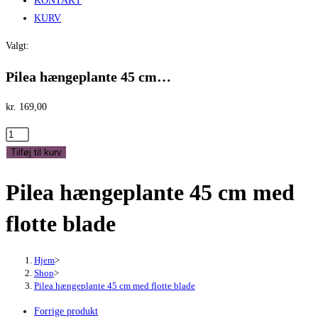
KONTAKT
KURV
Valgt:
Pilea hængeplante 45 cm…
kr.
169,00
Pilea
hængeplante
Tilføj til kurv
45
Pilea hængeplante 45 cm med
cm
med
flotte blade
flotte
blade
antal
Hjem
>
Shop
>
Pilea hængeplante 45 cm med flotte blade
Forrige produkt