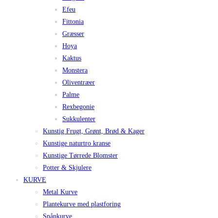
Efeu
Fittonia
Græsser
Hoya
Kaktus
Monstera
Oliventræer
Palme
Rexbegonie
Sukkulenter
Kunstig Frugt, Grønt, Brød & Kager
Kunstige naturtro kranse
Kunstige Tørrede Blomster
Potter & Skjulere
KURVE
Metal Kurve
Plantekurve med plastforing
Spånkurve