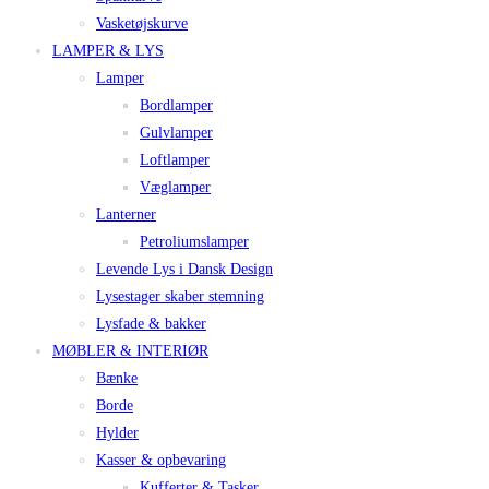
Vasketøjskurve
LAMPER & LYS
Lamper
Bordlamper
Gulvlamper
Loftlamper
Væglamper
Lanterner
Petroliumslamper
Levende Lys i Dansk Design
Lysestager skaber stemning
Lysfade & bakker
MØBLER & INTERIØR
Bænke
Borde
Hylder
Kasser & opbevaring
Kufferter & Tasker