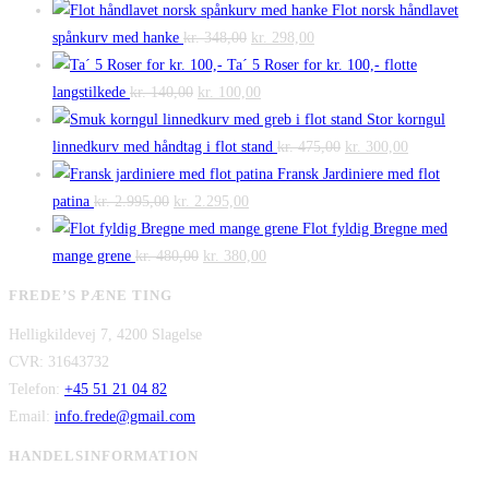
Flot norsk håndlavet
Den
Den
spånkurv med hanke
kr.
348,00
kr.
298,00
oprindelige
aktuelle
Ta´ 5 Roser for kr. 100,- flotte
Den
pris
Den
pris
langstilkede
kr.
140,00
kr.
100,00
oprindelige
var:
aktuelle
er:
Stor korngul
pris
kr. 348,00.
pris
kr. 298,00.
Den
Den
linnedkurv med håndtag i flot stand
kr.
475,00
kr.
300,00
var:
er:
oprindelige
aktuelle
Fransk Jardiniere med flot
Den
kr. 140,00.
Den
kr. 100,00.
pris
pris
patina
kr.
2.995,00
kr.
2.295,00
oprindelige
aktuelle
var:
er:
Flot fyldig Bregne med
pris
Den
pris
Den
kr. 475,00.
kr. 300,00.
mange grene
kr.
480,00
kr.
380,00
var:
oprindelige
er:
aktuelle
FREDE’S PÆNE TING
kr. 2.995,00.
pris
kr. 2.295,00.
pris
Helligkildevej 7, 4200 Slagelse
var:
er:
CVR: 31643732
kr. 480,00.
kr. 380,00.
Telefon:
+45 51 21 04 82
Email:
info.frede@gmail.com
HANDELSINFORMATION