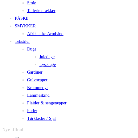
Stole
Tallerkenrækker
PÅSKE
SMYKKER
Afrikanske Armbånd
Tekstiler
Duge
Juleduge
Lyseduge
Gardiner
Gulvtæpper
Krammedyr
Lammeskind
Plaider & sengetæpper
Puder
Tørklæder / Sjal
Nye tilbud