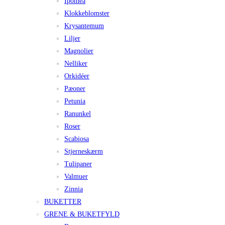
Ipomea
Klokkeblomster
Krysantemum
Liljer
Magnolier
Nelliker
Orkidéer
Pæoner
Petunia
Ranunkel
Roser
Scabiosa
Stjerneskærm
Tulipaner
Valmuer
Zinnia
BUKETTER
GRENE & BUKETFYLD