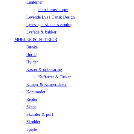
Lanterner
Petroliumslamper
Levende Lys i Dansk Design
Lysestager skaber stemning
Lysfade & bakker
MØBLER & INTERIØR
Bænke
Borde
Hylder
Kasser & opbevaring
Kufferter & Tasker
Knager & Knagerækker
Kommoder
Reoler
Skabe
Skamler & puff
Skodder
Spejle