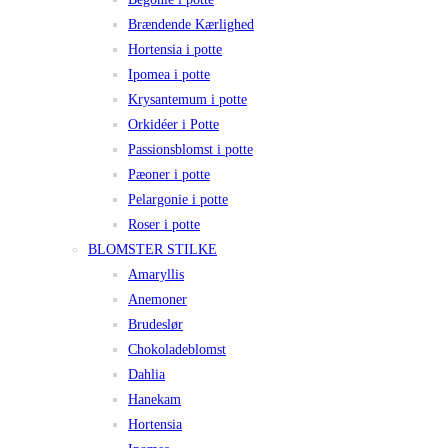
Brændende Kærlighed
Hortensia i potte
Ipomea i potte
Krysantemum i potte
Orkidéer i Potte
Passionsblomst i potte
Pæoner i potte
Pelargonie i potte
Roser i potte
BLOMSTER STILKE
Amaryllis
Anemoner
Brudeslør
Chokoladeblomst
Dahlia
Hanekam
Hortensia