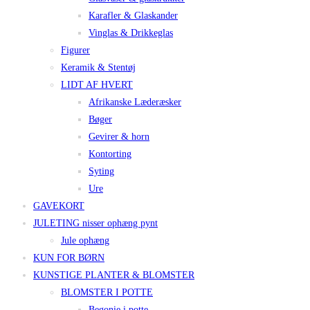
Karafler & Glaskander
Vinglas & Drikkeglas
Figurer
Keramik & Stentøj
LIDT AF HVERT
Afrikanske Læderæsker
Bøger
Gevirer & horn
Kontorting
Syting
Ure
GAVEKORT
JULETING nisser ophæng pynt
Jule ophæng
KUN FOR BØRN
KUNSTIGE PLANTER & BLOMSTER
BLOMSTER I POTTE
Begonie i potte