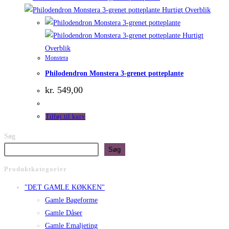
Hurtigt Overblik
Hurtigt
Overblik
Monstera
Philodendron Monstera 3-grenet potteplante
kr.
549,00
Tilføj til kurv
Søg
Søg
Produktkategorier
"DET GAMLE KØKKEN"
Gamle Bageforme
Gamle Dåser
Gamle Emaljeting