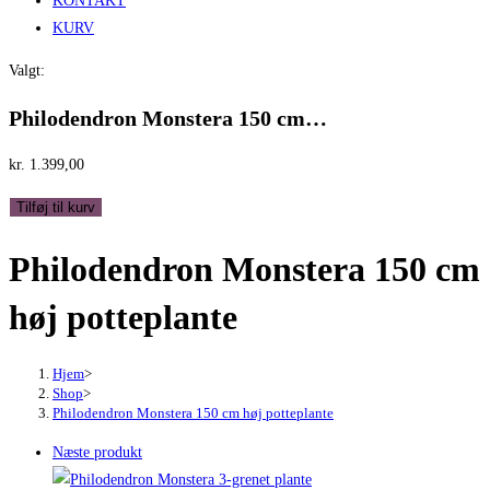
KONTAKT
KURV
Valgt:
Philodendron Monstera 150 cm…
kr.
1.399,00
Philodendron
Tilføj til kurv
Monstera
Philodendron Monstera 150 cm
150
cm
høj potteplante
høj
potteplante
antal
Hjem
>
Shop
>
Philodendron Monstera 150 cm høj potteplante
Næste produkt