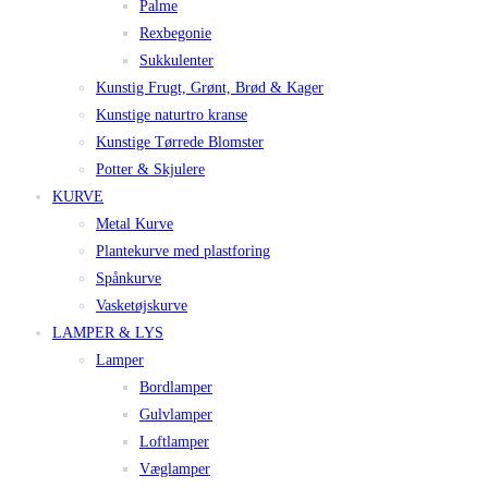
Palme
Rexbegonie
Sukkulenter
Kunstig Frugt, Grønt, Brød & Kager
Kunstige naturtro kranse
Kunstige Tørrede Blomster
Potter & Skjulere
KURVE
Metal Kurve
Plantekurve med plastforing
Spånkurve
Vasketøjskurve
LAMPER & LYS
Lamper
Bordlamper
Gulvlamper
Loftlamper
Væglamper