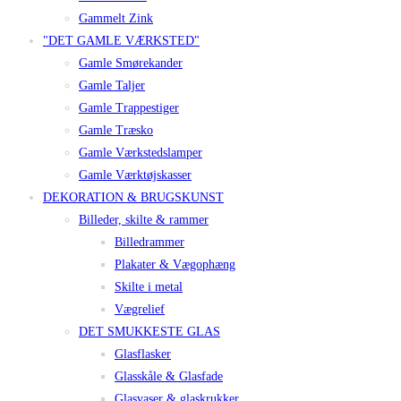
Gammelt Zink
"DET GAMLE VÆRKSTED"
Gamle Smørekander
Gamle Taljer
Gamle Trappestiger
Gamle Træsko
Gamle Værkstedslamper
Gamle Værktøjskasser
DEKORATION & BRUGSKUNST
Billeder, skilte & rammer
Billedrammer
Plakater & Vægophæng
Skilte i metal
Vægrelief
DET SMUKKESTE GLAS
Glasflasker
Glasskåle & Glasfade
Glasvaser & glaskrukker