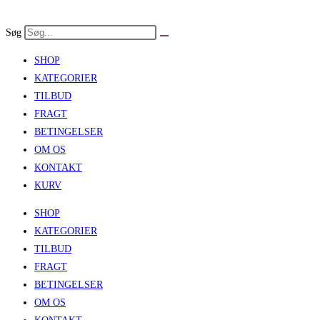
Skip
to
Søg
content
SHOP
KATEGORIER
TILBUD
FRAGT
BETINGELSER
OM OS
KONTAKT
KURV
SHOP
KATEGORIER
TILBUD
FRAGT
BETINGELSER
OM OS