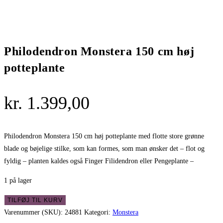
Philodendron Monstera 150 cm høj
potteplante
kr.
1.399,00
Philodendron Monstera 150 cm høj potteplante med flotte store grønne
blade og bøjelige stilke, som kan formes, som man ønsker det – flot og
fyldig – planten kaldes også Finger Filidendron eller Pengeplante –
1 på lager
Philodendron
TILFØJ TIL KURV
Monstera
Varenummer (SKU):
24881
Kategori:
Monstera