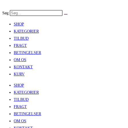
Skip
to
Søg
content
SHOP
KATEGORIER
TILBUD
FRAGT
BETINGELSER
OM OS
KONTAKT
KURV
SHOP
KATEGORIER
TILBUD
FRAGT
BETINGELSER
OM OS