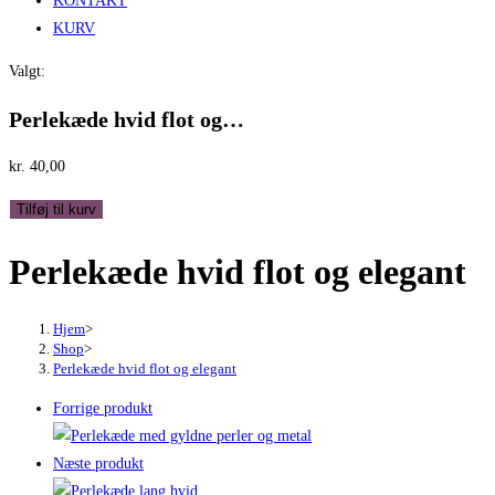
KONTAKT
KURV
Valgt:
Perlekæde hvid flot og…
kr.
40,00
Perlekæde
Tilføj til kurv
hvid
Perlekæde hvid flot og elegant
flot
og
elegant
Hjem
>
antal
Shop
>
Perlekæde hvid flot og elegant
Forrige produkt
Næste produkt