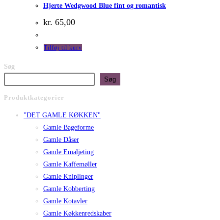
Hjerte Wedgwood Blue fint og romantisk
kr.
65,00
Tilføj til kurv
Søg
Søg
Produktkategorier
"DET GAMLE KØKKEN"
Gamle Bageforme
Gamle Dåser
Gamle Emaljeting
Gamle Kaffemøller
Gamle Kniplinger
Gamle Kobberting
Gamle Kotavler
Gamle Køkkenredskaber