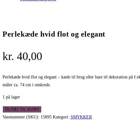
Perlekæde hvid flot og elegant
kr.
40,00
Perlekæde hvid flot og elegant – kæde til brug eller bare til dekoration på f.e
måler ca. 74 cm i omkreds.
1 på lager
Perlekæde
TILFØJ TIL KURV
hvid
Varenummer (SKU):
15895
Kategori:
SMYKKER
flot
og