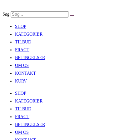
Skip
to
Søg
content
SHOP
KATEGORIER
TILBUD
FRAGT
BETINGELSER
OM OS
KONTAKT
KURV
SHOP
KATEGORIER
TILBUD
FRAGT
BETINGELSER
OM OS