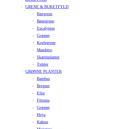
GRENE & BUKETFYLD
Bærgrene
Bøgegrene
Eucalyptus
Græsser
Koglegrene
Mandstro
Skærmplanter
Tidsler
GRØNNE PLANTER
Bambus
Bregner
Efeu
Fittonia
Græsser
Hoya
Kaktus