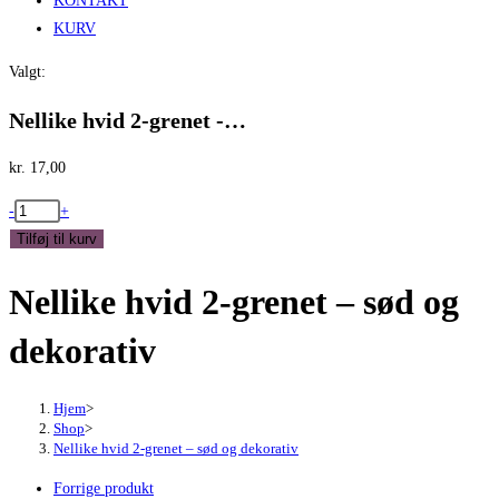
KONTAKT
KURV
Valgt:
Nellike hvid 2-grenet -…
kr.
17,00
Nellike
-
+
hvid
Tilføj til kurv
2-
Nellike hvid 2-grenet – sød og
grenet
-
dekorativ
sød
og
dekorativ
Hjem
>
Shop
>
antal
Nellike hvid 2-grenet – sød og dekorativ
Forrige produkt