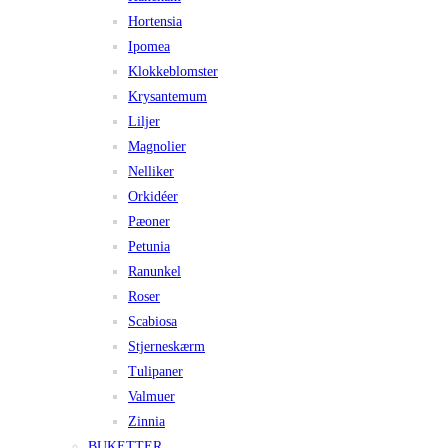
Hortensia
Ipomea
Klokkeblomster
Krysantemum
Liljer
Magnolier
Nelliker
Orkidéer
Pæoner
Petunia
Ranunkel
Roser
Scabiosa
Stjerneskærm
Tulipaner
Valmuer
Zinnia
BUKETTER