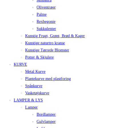
Monstera
Oliventræer
Palme
Rexbegonie
Sukkulenter
Kunstig Frugt, Grønt, Brød & Kager
Kunstige naturtro kranse
Kunstige Tørrede Blomster
Potter & Skjulere
KURVE
Metal Kurve
Plantekurve med plastforing
Spånkurve
Vasketøjskurve
LAMPER & LYS
Lamper
Bordlamper
Gulvlamper