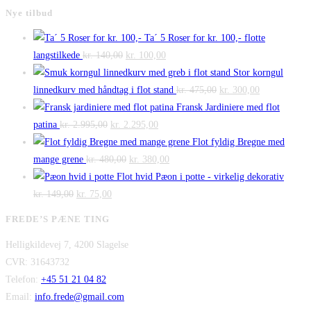
Nye tilbud
Ta´ 5 Roser for kr. 100,- flotte
Den
Den
langstilkede
kr.
140,00
kr.
100,00
oprindelige
aktuelle
Stor korngul
pris
pris
Den
Den
linnedkurv med håndtag i flot stand
kr.
475,00
kr.
300,00
var:
er:
oprindelige
aktuelle
Fransk Jardiniere med flot
Den
kr. 140,00.
Den
kr. 100,00.
pris
pris
patina
kr.
2.995,00
kr.
2.295,00
oprindelige
aktuelle
var:
er:
Flot fyldig Bregne med
pris
Den
pris
Den
kr. 475,00.
kr. 300,00.
mange grene
kr.
480,00
kr.
380,00
var:
oprindelige
er:
aktuelle
Flot hvid Pæon i potte - virkelig dekorativ
Den
kr. 2.995,00.
Den
pris
kr. 2.295,00.
pris
kr.
149,00
kr.
75,00
oprindelige
aktuelle
var:
er:
FREDE’S PÆNE TING
pris
pris
kr. 480,00.
kr. 380,00.
Helligkildevej 7, 4200 Slagelse
var:
er:
CVR: 31643732
kr. 149,00.
kr. 75,00.
Telefon:
+45 51 21 04 82
Email:
info.frede@gmail.com