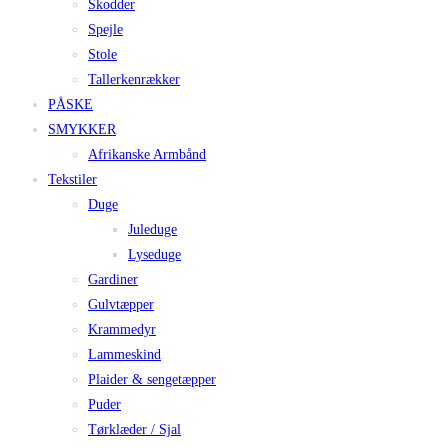
Skodder
Spejle
Stole
Tallerkenrækker
PÅSKE
SMYKKER
Afrikanske Armbånd
Tekstiler
Duge
Juleduge
Lyseduge
Gardiner
Gulvtæpper
Krammedyr
Lammeskind
Plaider & sengetæpper
Puder
Tørklæder / Sjal