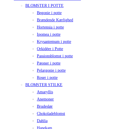
BLOMSTER I POTTE
Begonie i potte
Brændende Kærlighed
Hortensia i potte
Ipomea i potte
Krysantemum i potte
Orkidéer i Potte
Passionsblomst i potte
Pæoner i potte
Pelargonie i potte
Roser i potte
BLOMSTER STILKE
Amaryllis
Anemoner
Brudeslør
Chokoladeblomst
Dahlia
Hanekam