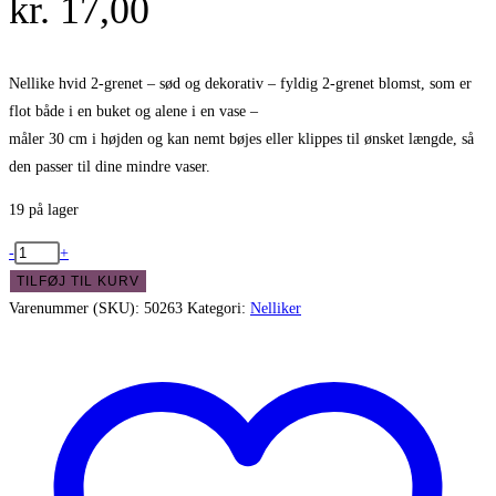
kr.
17,00
Nellike hvid 2-grenet – sød og dekorativ – fyldig 2-grenet blomst, som er
flot både i en buket og alene i en vase –
måler 30 cm i højden og kan nemt bøjes eller klippes til ønsket længde, så
den passer til dine mindre vaser.
19 på lager
Nellike
-
+
hvid
TILFØJ TIL KURV
2-
Varenummer (SKU):
50263
Kategori:
Nelliker
grenet
-
sød
og
dekorativ
antal