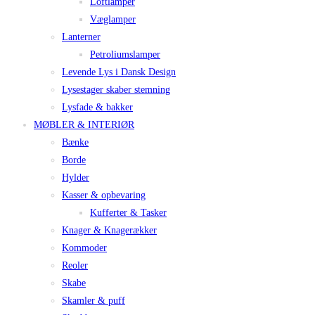
Loftlamper
Væglamper
Lanterner
Petroliumslamper
Levende Lys i Dansk Design
Lysestager skaber stemning
Lysfade & bakker
MØBLER & INTERIØR
Bænke
Borde
Hylder
Kasser & opbevaring
Kufferter & Tasker
Knager & Knagerækker
Kommoder
Reoler
Skabe
Skamler & puff