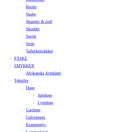
Reoler
Skabe
Skamler & puff
Skodder
Spejle
Stole
Tallerkenrækker
PÅSKE
SMYKKER
Afrikanske Armbånd
Tekstiler
Duge
Juleduge
Lyseduge
Gardiner
Gulvtæpper
Krammedyr