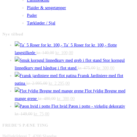
Lammeskind
Plaider & sengetæpper
Puder
Tørklæder / Sjal
Nye tilbud
Ta´ 5 Roser for kr. 100,- flotte
Den
Den
langstilkede
kr.
140,00
kr.
100,00
oprindelige
aktuelle
Stor korngul
pris
pris
Den
Den
linnedkurv med håndtag i flot stand
kr.
475,00
kr.
300,00
var:
er:
oprindelige
aktuelle
Fransk Jardiniere med flot
Den
kr. 140,00.
Den
kr. 100,00.
pris
pris
patina
kr.
2.995,00
kr.
2.295,00
oprindelige
aktuelle
var:
er:
Flot fyldig Bregne med
pris
Den
pris
Den
kr. 475,00.
kr. 300,00.
mange grene
kr.
480,00
kr.
380,00
var:
oprindelige
er:
aktuelle
Flot hvid Pæon i potte - virkelig dekorativ
Den
kr. 2.995,00.
Den
pris
kr. 2.295,00.
pris
kr.
149,00
kr.
75,00
oprindelige
aktuelle
var:
er:
FREDE’S PÆNE TING
pris
pris
kr. 480,00.
kr. 380,00.
Helligkildevej 7, 4200 Slagelse
var:
er: