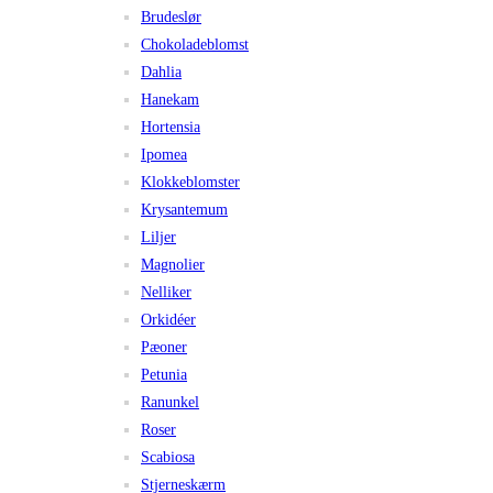
Brudeslør
Chokoladeblomst
Dahlia
Hanekam
Hortensia
Ipomea
Klokkeblomster
Krysantemum
Liljer
Magnolier
Nelliker
Orkidéer
Pæoner
Petunia
Ranunkel
Roser
Scabiosa
Stjerneskærm