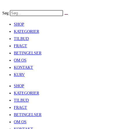
Skip
to
Søg
content
SHOP
KATEGORIER
TILBUD
FRAGT
BETINGELSER
OM OS
KONTAKT
KURV
SHOP
KATEGORIER
TILBUD
FRAGT
BETINGELSER
OM OS