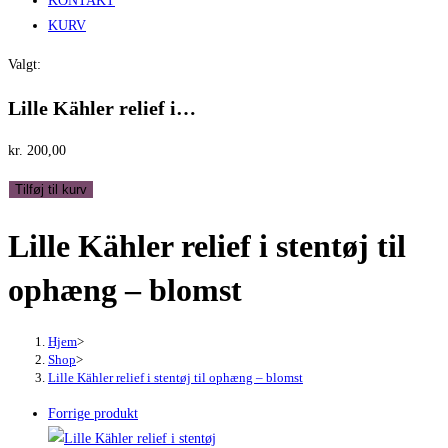
KONTAKT
KURV
Valgt:
Lille Kähler relief i…
kr.
200,00
Lille
Tilføj til kurv
Kähler
Lille Kähler relief i stentøj til
relief
i
ophæng – blomst
stentøj
til
ophæng
Hjem
>
Shop
>
-
Lille Kähler relief i stentøj til ophæng – blomst
blomst
Forrige produkt
antal