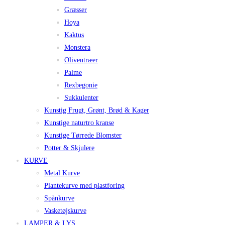
Græsser
Hoya
Kaktus
Monstera
Oliventræer
Palme
Rexbegonie
Sukkulenter
Kunstig Frugt, Grønt, Brød & Kager
Kunstige naturtro kranse
Kunstige Tørrede Blomster
Potter & Skjulere
KURVE
Metal Kurve
Plantekurve med plastforing
Spånkurve
Vasketøjskurve
LAMPER & LYS