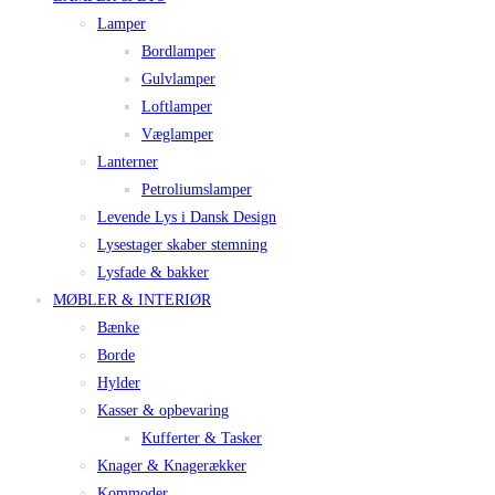
Lamper
Bordlamper
Gulvlamper
Loftlamper
Væglamper
Lanterner
Petroliumslamper
Levende Lys i Dansk Design
Lysestager skaber stemning
Lysfade & bakker
MØBLER & INTERIØR
Bænke
Borde
Hylder
Kasser & opbevaring
Kufferter & Tasker
Knager & Knagerækker
Kommoder