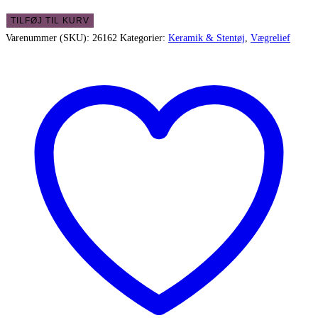
Lille
TILFØJ TIL KURV
Kähler
Varenummer (SKU):
26162
Kategorier:
Keramik & Stentøj
,
Vægrelief
relief
i
stentøj
til
ophæng
-
blomst
antal