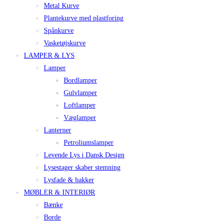
Metal Kurve
Plantekurve med plastforing
Spånkurve
Vasketøjskurve
LAMPER & LYS
Lamper
Bordlamper
Gulvlamper
Loftlamper
Væglamper
Lanterner
Petroliumslamper
Levende Lys i Dansk Design
Lysestager skaber stemning
Lysfade & bakker
MØBLER & INTERIØR
Bænke
Borde