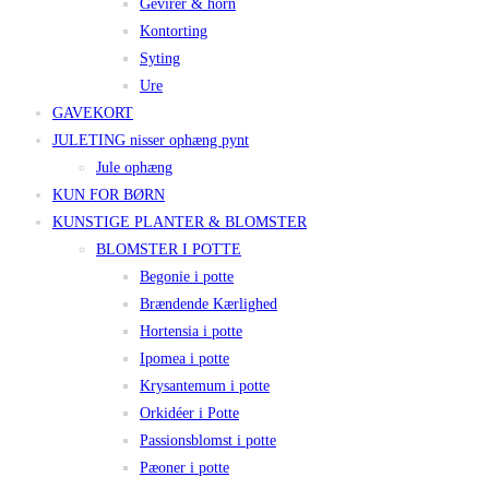
Gevirer & horn
Kontorting
Syting
Ure
GAVEKORT
JULETING nisser ophæng pynt
Jule ophæng
KUN FOR BØRN
KUNSTIGE PLANTER & BLOMSTER
BLOMSTER I POTTE
Begonie i potte
Brændende Kærlighed
Hortensia i potte
Ipomea i potte
Krysantemum i potte
Orkidéer i Potte
Passionsblomst i potte
Pæoner i potte