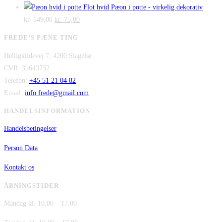
var:
oprindelige
er:
aktuelle
Flot hvid Pæon i potte - virkelig dekorativ
Den
kr. 2.995,00.
Den
pris
kr. 2.295,00.
pris
kr.
149,00
kr.
75,00
oprindelige
aktuelle
var:
er:
FREDE’S PÆNE TING
pris
pris
kr. 480,00.
kr. 380,00.
Helligkildevej 7, 4200 Slagelse
var:
er:
CVR: 31643732
kr. 149,00.
kr. 75,00.
Telefon:
+45 51 21 04 82
Email:
info.frede@gmail.com
HANDELSINFORMATION
Handelsbetingelser
Person Data
Kontakt os
ÅBNINGSTIDER
Mandag kl. 10.00 – 17.00