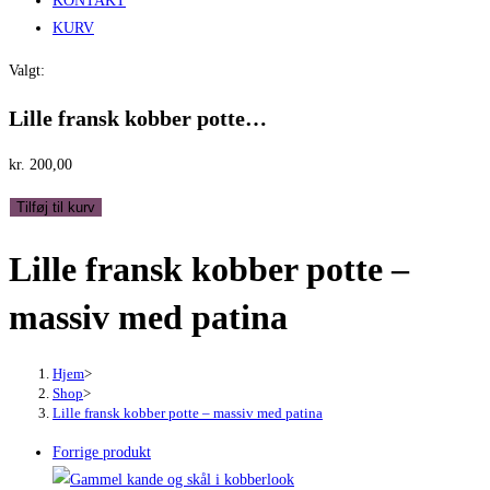
KONTAKT
KURV
Valgt:
Lille fransk kobber potte…
kr.
200,00
Lille
Tilføj til kurv
fransk
Lille fransk kobber potte –
kobber
potte
massiv med patina
-
massiv
med
Hjem
>
Shop
>
patina
Lille fransk kobber potte – massiv med patina
antal
Forrige produkt