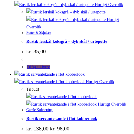
Hurtigt Overblik
Hurtigt
Overblik
Potter & Skjulere
Rustik lerskål koksgrå – dyb skål / urtepotte
kr.
35,00
Tilføj til kurv
Hurtigt Overblik
Tilbud!
Hurtigt Overblik
Gamle Kobberting
Rustik servantekande i flot kobberlook
Den
Den
kr.
138,00
kr.
98,00
oprindelige
aktuelle