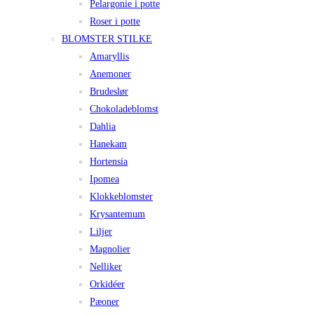
Pelargonie i potte
Roser i potte
BLOMSTER STILKE
Amaryllis
Anemoner
Brudeslør
Chokoladeblomst
Dahlia
Hanekam
Hortensia
Ipomea
Klokkeblomster
Krysantemum
Liljer
Magnolier
Nelliker
Orkidéer
Pæoner