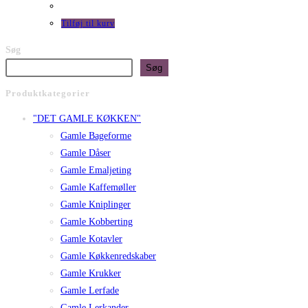
pris
pris
var:
er:
Tilføj til kurv
kr. 138,00.
kr. 98,00.
Søg
Søg
Produktkategorier
"DET GAMLE KØKKEN"
Gamle Bageforme
Gamle Dåser
Gamle Emaljeting
Gamle Kaffemøller
Gamle Kniplinger
Gamle Kobberting
Gamle Kotavler
Gamle Køkkenredskaber
Gamle Krukker
Gamle Lerfade
Gamle Lerkander