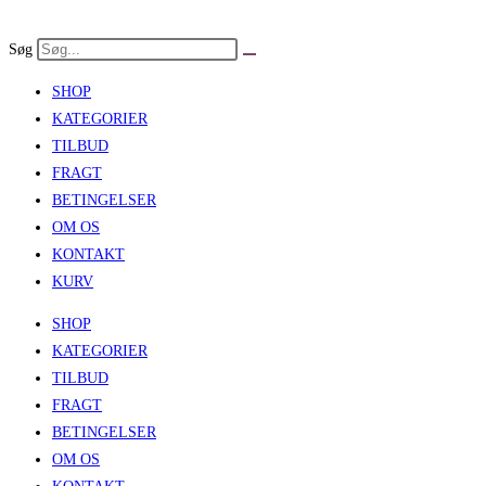
Skip
to
Søg
content
SHOP
KATEGORIER
TILBUD
FRAGT
BETINGELSER
OM OS
KONTAKT
KURV
SHOP
KATEGORIER
TILBUD
FRAGT
BETINGELSER
OM OS