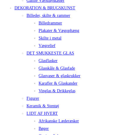
Gamle Værktøjskasser
DEKORATION & BRUGSKUNST
Billeder, skilte & rammer
Billedrammer
Plakater & Vægophæng
Skilte i metal
Vægrelief
DET SMUKKESTE GLAS
Glasflasker
Glasskåle & Glasfade
Glasvaser & glaskrukker
Karafler & Glaskander
Vinglas & Drikkeglas
Figurer
Keramik & Stentøj
LIDT AF HVERT
Afrikanske Læderæsker
Bøger