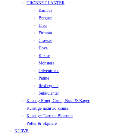
GRØNNE PLANTER
Bambus
Bregner
Efeu
Fittonia
Græsser
Hoya
Kaktus
Monstera
Oliventræer
Palme
Rexbegonie
Sukkulenter
Kunstig Frugt, Grønt, Brød & Kager
Kunstige naturtro kranse
Kunstige Tørrede Blomster
Potter & Skjulere
KURVE