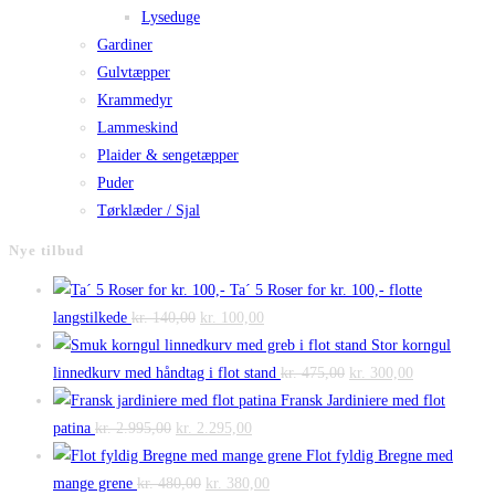
Lyseduge
Gardiner
Gulvtæpper
Krammedyr
Lammeskind
Plaider & sengetæpper
Puder
Tørklæder / Sjal
Nye tilbud
Ta´ 5 Roser for kr. 100,- flotte
Den
Den
langstilkede
kr.
140,00
kr.
100,00
oprindelige
aktuelle
Stor korngul
pris
pris
Den
Den
linnedkurv med håndtag i flot stand
kr.
475,00
kr.
300,00
var:
er:
oprindelige
aktuelle
Fransk Jardiniere med flot
Den
kr. 140,00.
Den
kr. 100,00.
pris
pris
patina
kr.
2.995,00
kr.
2.295,00
oprindelige
aktuelle
var:
er:
Flot fyldig Bregne med
pris
Den
pris
Den
kr. 475,00.
kr. 300,00.
mange grene
kr.
480,00
kr.
380,00