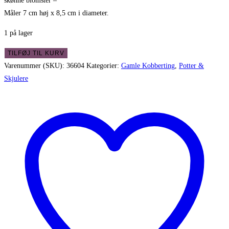
skønne blomster –
Måler 7 cm høj x 8,5 cm i diameter.
1 på lager
Lille
TILFØJ TIL KURV
fransk
Varenummer (SKU):
36604
Kategorier:
Gamle Kobberting
,
Potter &
kobber
Skjulere
potte
-
massiv
med
patina
antal