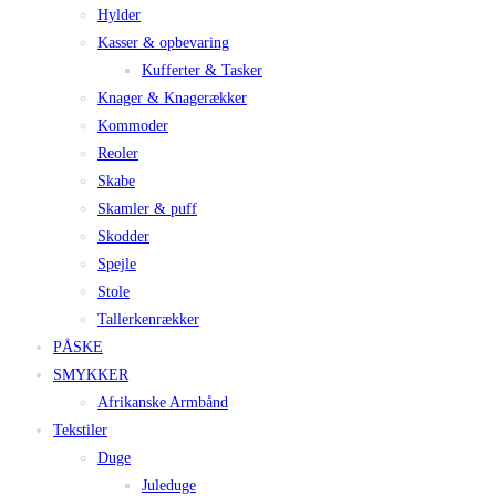
Hylder
Kasser & opbevaring
Kufferter & Tasker
Knager & Knagerækker
Kommoder
Reoler
Skabe
Skamler & puff
Skodder
Spejle
Stole
Tallerkenrækker
PÅSKE
SMYKKER
Afrikanske Armbånd
Tekstiler
Duge
Juleduge