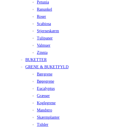
Petunia
Ranunkel
Roser
Scabiosa
Stjerneskærm
Tulipaner
Valmuer
Zinnia
BUKETTER
GRENE & BUKETFYLD
Bærgrene
Bøgegrene
Eucalyptus
Græsser
Koglegrene
Mandstro
Skærmplanter
Tidsler