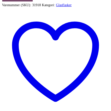
flaske
Varenummer (SKU):
31918
Kategori:
Glasflasker
med
riller
og
korkrop
antal