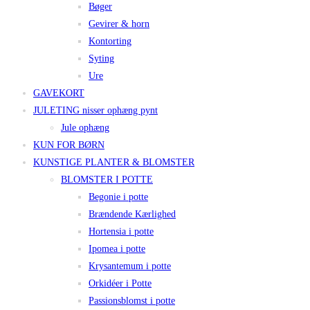
Bøger
Gevirer & horn
Kontorting
Syting
Ure
GAVEKORT
JULETING nisser ophæng pynt
Jule ophæng
KUN FOR BØRN
KUNSTIGE PLANTER & BLOMSTER
BLOMSTER I POTTE
Begonie i potte
Brændende Kærlighed
Hortensia i potte
Ipomea i potte
Krysantemum i potte
Orkidéer i Potte
Passionsblomst i potte