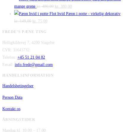
pris
Den
pris
Den
kr. 475,00.
kr. 300,00.
mange grene
kr.
480,00
kr.
380,00
var:
oprindelige
er:
aktuelle
Flot hvid Pæon i potte - virkelig dekorativ
Den
kr. 2.995,00.
Den
pris
kr. 2.295,00.
pris
kr.
149,00
kr.
75,00
oprindelige
aktuelle
var:
er:
FREDE’S PÆNE TING
pris
pris
kr. 480,00.
kr. 380,00.
Helligkildevej 7, 4200 Slagelse
var:
er:
CVR: 31643732
kr. 149,00.
kr. 75,00.
Telefon:
+45 51 21 04 82
Email:
info.frede@gmail.com
HANDELSINFORMATION
Handelsbetingelser
Person Data
Kontakt os
ÅBNINGSTIDER
Mandag kl. 10.00 – 17.00