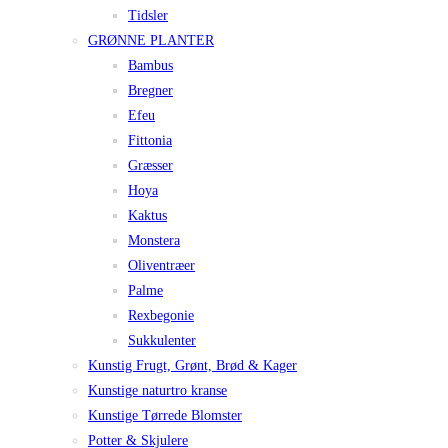
Tidsler
GRØNNE PLANTER
Bambus
Bregner
Efeu
Fittonia
Græsser
Hoya
Kaktus
Monstera
Oliventræer
Palme
Rexbegonie
Sukkulenter
Kunstig Frugt, Grønt, Brød & Kager
Kunstige naturtro kranse
Kunstige Tørrede Blomster
Potter & Skjulere