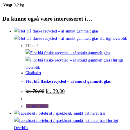
Vægt
0,2 kg
Du kunne også være interesseret i…
Hurtigt Overblik
Tilbud!
Hurtigt
Overblik
Glasflasker
Flot blå flaske recycled – af smukt gammelt glas
Den
Den
kr.
79,00
kr.
39,00
oprindelige
aktuelle
pris
pris
var:
er:
Tilføj til kurv
kr. 79,00.
kr. 39,00.
Hurtigt
Overblik