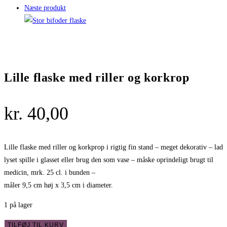
Næste produkt
Lille flaske med riller og korkrop
kr.
40,00
Lille flaske med riller og korkprop i rigtig fin stand – meget dekorativ – lad
lyset spille i glasset eller brug den som vase – måske oprindeligt brugt til
medicin, mrk. 25 cl. i bunden –
måler 9,5 cm høj x 3,5 cm i diameter.
1 på lager
Lille
TILFØJ TIL KURV