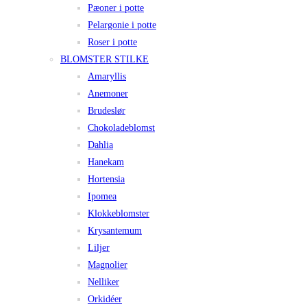
Pæoner i potte
Pelargonie i potte
Roser i potte
BLOMSTER STILKE
Amaryllis
Anemoner
Brudeslør
Chokoladeblomst
Dahlia
Hanekam
Hortensia
Ipomea
Klokkeblomster
Krysantemum
Liljer
Magnolier
Nelliker
Orkidéer