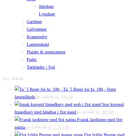
Juleduge
Lyseduge
Gardiner
Gulvtæpper
Krammedyr
Lammeskind
Plaider & sengetæpper
Puder
Tørklæder / Sjal
Nye tilbud
Ta´ 5 Roser for kr. 100,- flotte
Den
Den
langstilkede
kr.
140,00
kr.
100,00
oprindelige
aktuelle
Stor korngul
pris
pris
Den
Den
linnedkurv med håndtag i flot stand
kr.
475,00
kr.
300,00
var:
er:
oprindelige
aktuelle
Fransk Jardiniere med flot
Den
kr. 140,00.
Den
kr. 100,00.
pris
pris
patina
kr.
2.995,00
kr.
2.295,00
oprindelige
aktuelle
var:
er:
Flot fyldig Bregne med