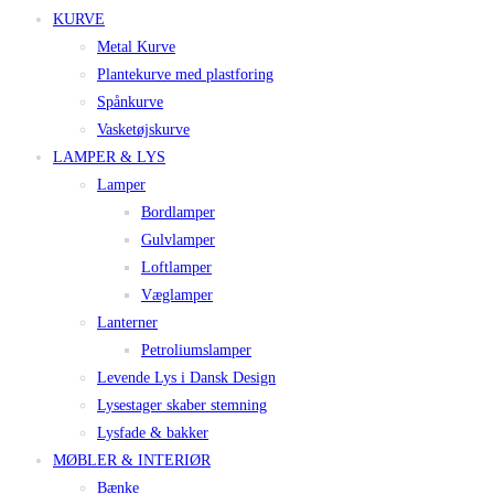
KURVE
Metal Kurve
Plantekurve med plastforing
Spånkurve
Vasketøjskurve
LAMPER & LYS
Lamper
Bordlamper
Gulvlamper
Loftlamper
Væglamper
Lanterner
Petroliumslamper
Levende Lys i Dansk Design
Lysestager skaber stemning
Lysfade & bakker
MØBLER & INTERIØR
Bænke