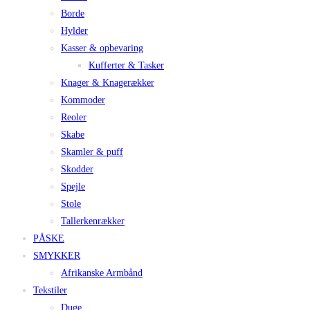
Borde
Hylder
Kasser & opbevaring
Kufferter & Tasker
Knager & Knagerækker
Kommoder
Reoler
Skabe
Skamler & puff
Skodder
Spejle
Stole
Tallerkenrækker
PÅSKE
SMYKKER
Afrikanske Armbånd
Tekstiler
Duge