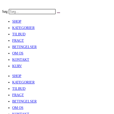
Skip
to
Søg
content
SHOP
KATEGORIER
TILBUD
FRAGT
BETINGELSER
OM OS
KONTAKT
KURV
SHOP
KATEGORIER
TILBUD
FRAGT
BETINGELSER
OM OS