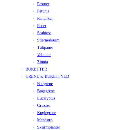
Pæoner
Petunia
Ranunkel
Roser
Scabiosa
Stjerneskærm
Tulipaner
Valmuer
Zinnia
BUKETTER
GRENE & BUKETFYLD
Bærgrene
Bøgegrene
Eucalyptus
Græsser
Koglegrene
Mandstro
Skærmplanter