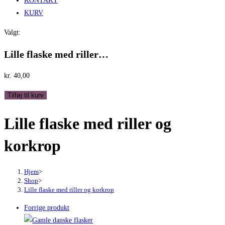
KONTAKT
KURV
Valgt:
Lille flaske med riller…
kr.
40,00
Lille
Tilføj til kurv
flaske
Lille flaske med riller og
med
riller
korkrop
og
korkrop
antal
Hjem
>
Shop
>
Lille flaske med riller og korkrop
Forrige produkt