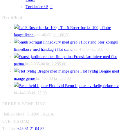
Tørklæder / Sjal
Nye tilbud
Ta´ 5 Roser for kr. 100,- flotte
Den
Den
langstilkede
kr.
140,00
kr.
100,00
oprindelige
aktuelle
Stor korngul
pris
pris
Den
Den
linnedkurv med håndtag i flot stand
kr.
475,00
kr.
300,00
var:
er:
oprindelige
aktuelle
Fransk Jardiniere med flot
Den
kr. 140,00.
Den
kr. 100,00.
pris
pris
patina
kr.
2.995,00
kr.
2.295,00
oprindelige
aktuelle
var:
er:
Flot fyldig Bregne med
pris
Den
pris
Den
kr. 475,00.
kr. 300,00.
mange grene
kr.
480,00
kr.
380,00
var:
oprindelige
er:
aktuelle
Flot hvid Pæon i potte - virkelig dekorativ
Den
kr. 2.995,00.
Den
pris
kr. 2.295,00.
pris
kr.
149,00
kr.
75,00
oprindelige
aktuelle
var:
er:
FREDE’S PÆNE TING
pris
pris
kr. 480,00.
kr. 380,00.
Helligkildevej 7, 4200 Slagelse
var:
er:
CVR: 31643732
kr. 149,00.
kr. 75,00.
Telefon:
+45 51 21 04 82