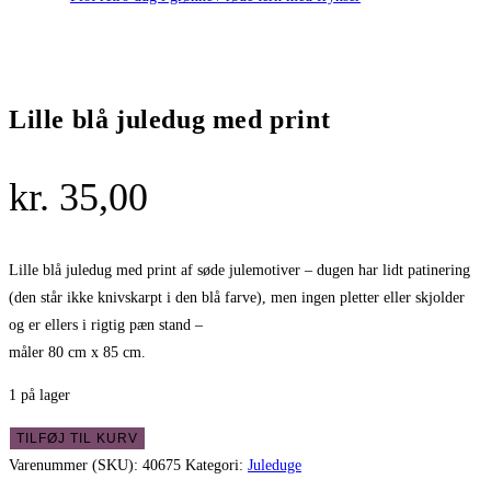
Lille blå juledug med print
kr.
35,00
Lille blå juledug med print af søde julemotiver – dugen har lidt patinering
(den står ikke knivskarpt i den blå farve), men ingen pletter eller skjolder
og er ellers i rigtig pæn stand –
måler 80 cm x 85 cm.
1 på lager
Lille
TILFØJ TIL KURV
blå
Varenummer (SKU):
40675
Kategori:
Juleduge