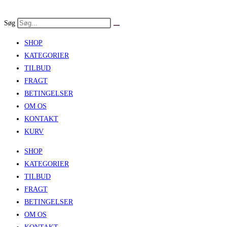
Skip
to
Søg
content
SHOP
KATEGORIER
TILBUD
FRAGT
BETINGELSER
OM OS
KONTAKT
KURV
SHOP
KATEGORIER
TILBUD
FRAGT
BETINGELSER
OM OS