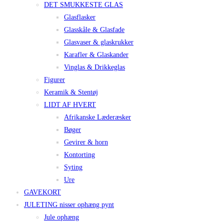
DET SMUKKESTE GLAS
Glasflasker
Glasskåle & Glasfade
Glasvaser & glaskrukker
Karafler & Glaskander
Vinglas & Drikkeglas
Figurer
Keramik & Stentøj
LIDT AF HVERT
Afrikanske Læderæsker
Bøger
Gevirer & horn
Kontorting
Syting
Ure
GAVEKORT
JULETING nisser ophæng pynt
Jule ophæng