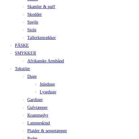
Skamler & puff
Skodder
Spejle
Stole
Tallerkenrækker
PÅSKE
SMYKKER
Afrikanske Armbånd
Tekstiler
Duge
Juleduge
Lyseduge
Gardiner
Gulvtæpper
Krammedyr
Lammeskind
Plaider & sengetæpper
Puder