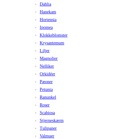
Dahlia
Hanekam
Hortensia
Ipomea
Klokkeblomster
Krysantemum
Liljer
Magnolier
Nelliker
Orkidéer
Pæoner
Petunia
Ranunkel
Roser
Scabiosa
Stjerneskærm
Tulipaner
Valmuer