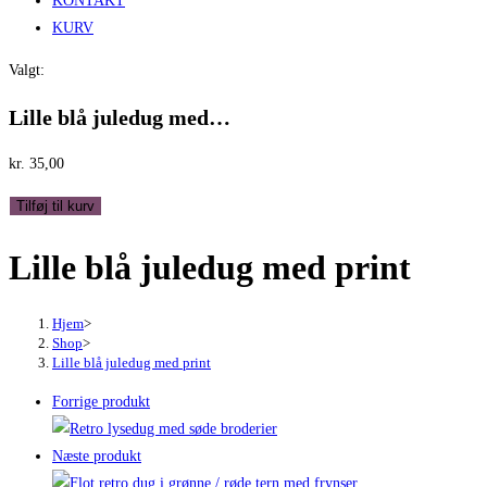
KONTAKT
KURV
Valgt:
Lille blå juledug med…
kr.
35,00
Lille
Tilføj til kurv
blå
Lille blå juledug med print
juledug
med
print
Hjem
>
antal
Shop
>
Lille blå juledug med print
Forrige produkt
Næste produkt