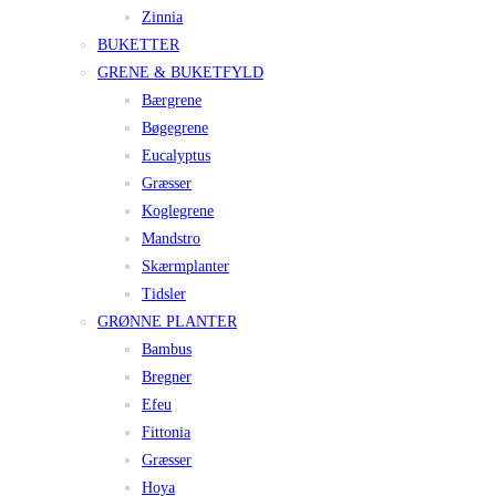
Zinnia
BUKETTER
GRENE & BUKETFYLD
Bærgrene
Bøgegrene
Eucalyptus
Græsser
Koglegrene
Mandstro
Skærmplanter
Tidsler
GRØNNE PLANTER
Bambus
Bregner
Efeu
Fittonia
Græsser
Hoya