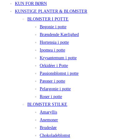
KUN FOR BØRN
KUNSTIGE PLANTER & BLOMSTER
BLOMSTER I POTTE
Begonie i potte
Brændende Kærlighed
Hortensia i potte
Ipomea i potte
Krysantemum i potte
Orkidéer i Potte
Passionsblomst i potte
Pæoner i potte
Pelargonie i potte
Roser i potte
BLOMSTER STILKE
Amaryllis
Anemoner
Brudeslør
Chokoladeblomst