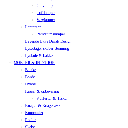
Gulvlamper
Loftlamper
Væglamper
Lanterner
Petroliumslamper
Levende Lys i Dansk Design
Lysestager skaber stemning
Lysfade & bakker
MØBLER & INTERIØR
Bænke
Borde
Hylder
Kasser & opbevaring
Kufferter & Tasker
Knager & Knagerækker
Kommoder
Reoler
Skabe