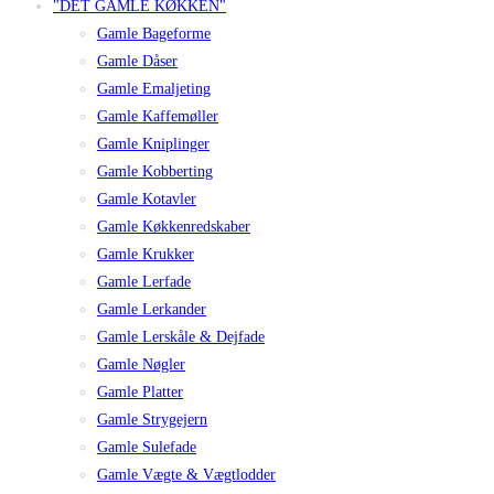
"DET GAMLE KØKKEN"
Gamle Bageforme
Gamle Dåser
Gamle Emaljeting
Gamle Kaffemøller
Gamle Kniplinger
Gamle Kobberting
Gamle Kotavler
Gamle Køkkenredskaber
Gamle Krukker
Gamle Lerfade
Gamle Lerkander
Gamle Lerskåle & Dejfade
Gamle Nøgler
Gamle Platter
Gamle Strygejern
Gamle Sulefade
Gamle Vægte & Vægtlodder