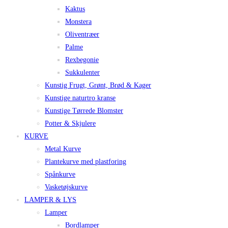
Kaktus
Monstera
Oliventræer
Palme
Rexbegonie
Sukkulenter
Kunstig Frugt, Grønt, Brød & Kager
Kunstige naturtro kranse
Kunstige Tørrede Blomster
Potter & Skjulere
KURVE
Metal Kurve
Plantekurve med plastforing
Spånkurve
Vasketøjskurve
LAMPER & LYS
Lamper
Bordlamper