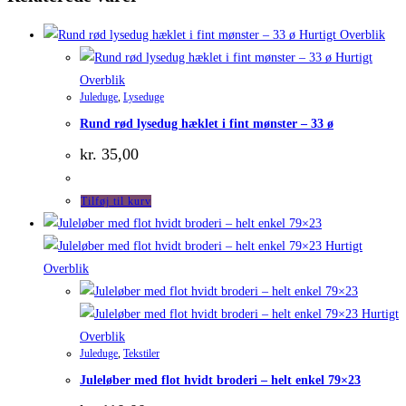
Hurtigt Overblik
Hurtigt
Overblik
Juleduge
,
Lyseduge
Rund rød lysedug hæklet i fint mønster – 33 ø
kr.
35,00
Tilføj til kurv
Hurtigt
Overblik
Hurtigt
Overblik
Juleduge
,
Tekstiler
Juleløber med flot hvidt broderi – helt enkel 79×23