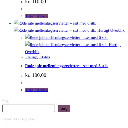
kr.
110,00
Tilføj til kurv
Hurtigt Overblik
Hurtigt
Overblik
Juleduge
,
Tekstiler
Røde jule mellemlægsservietter – sæt med 6 stk.
kr.
100,00
Tilføj til kurv
Søg
Søg
Produktkategorier