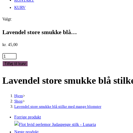
KONTAKT
KURV
Valgt:
Lavendel store smukke blå…
kr.
45,00
Lavendel
store
Tilføj til kurv
smukke
Lavendel store smukke blå stil
blå
stilke
med
Hjem
>
mange
Shop
>
Lavendel store smukke blå stilke med mange blomster
blomster
antal
Forrige produkt
Næste produkt