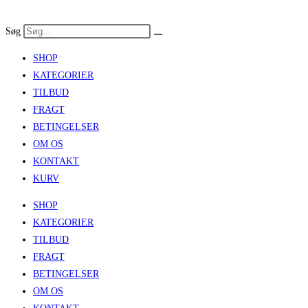
Skip
to
Søg
content
SHOP
KATEGORIER
TILBUD
FRAGT
BETINGELSER
OM OS
KONTAKT
KURV
SHOP
KATEGORIER
TILBUD
FRAGT
BETINGELSER
OM OS