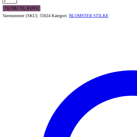
Lavendel
store
TILFØJ TIL KURV
smukke
Varenummer (SKU):
55024
Kategori:
BLOMSTER STILKE
blå
stilke
med
mange
blomster
antal