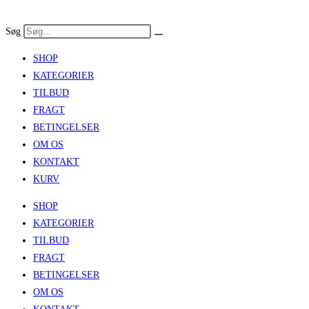
Skip
to
Søg
content
SHOP
KATEGORIER
TILBUD
FRAGT
BETINGELSER
OM OS
KONTAKT
KURV
SHOP
KATEGORIER
TILBUD
FRAGT
BETINGELSER
OM OS