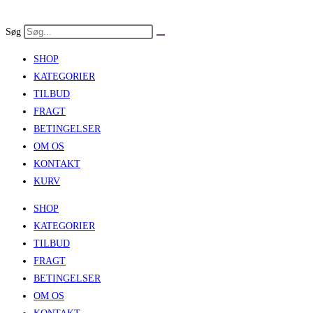
Skip
to
Søg
content
SHOP
KATEGORIER
TILBUD
FRAGT
BETINGELSER
OM OS
KONTAKT
KURV
SHOP
KATEGORIER
TILBUD
FRAGT
BETINGELSER
OM OS