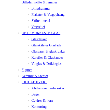
Billeder, skilte & rammer
Billedrammer
Plakater & Vægophæng
Skilte i metal
Vægrelief
DET SMUKKESTE GLAS
Glasflasker
Glasskåle & Glasfade
Glasvaser & glaskrukker
Karafler & Glaskander
Vinglas & Drikkeglas
Figurer
Keramik & Stentøj
LIDT AF HVERT
Afrikanske Læderæsker
Bøger
Gevirer & horn
Kontorting