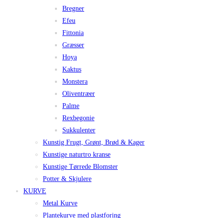
Bregner
Efeu
Fittonia
Græsser
Hoya
Kaktus
Monstera
Oliventræer
Palme
Rexbegonie
Sukkulenter
Kunstig Frugt, Grønt, Brød & Kager
Kunstige naturtro kranse
Kunstige Tørrede Blomster
Potter & Skjulere
KURVE
Metal Kurve
Plantekurve med plastforing