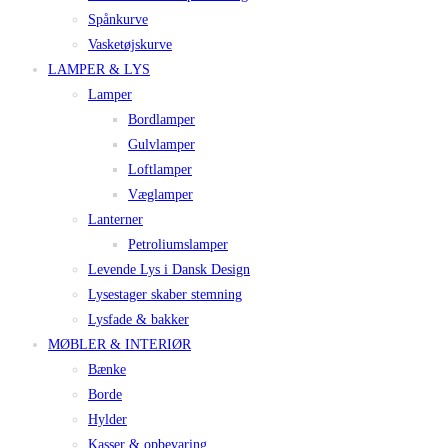
Spånkurve
Vasketøjskurve
LAMPER & LYS
Lamper
Bordlamper
Gulvlamper
Loftlamper
Væglamper
Lanterner
Petroliumslamper
Levende Lys i Dansk Design
Lysestager skaber stemning
Lysfade & bakker
MØBLER & INTERIØR
Bænke
Borde
Hylder
Kasser & opbevaring