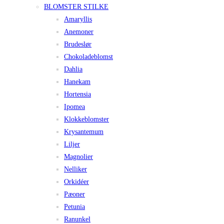
BLOMSTER STILKE
Amaryllis
Anemoner
Brudeslør
Chokoladeblomst
Dahlia
Hanekam
Hortensia
Ipomea
Klokkeblomster
Krysantemum
Liljer
Magnolier
Nelliker
Orkidéer
Pæoner
Petunia
Ranunkel