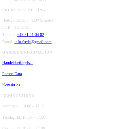
oprindelige
aktuelle
var:
er:
FREDE’S PÆNE TING
pris
pris
kr. 480,00.
kr. 380,00.
Helligkildevej 7, 4200 Slagelse
var:
er:
CVR: 31643732
kr. 149,00.
kr. 75,00.
Telefon:
+45 51 21 04 82
Email:
info.frede@gmail.com
HANDELSINFORMATION
Handelsbetingelser
Person Data
Kontakt os
ÅBNINGSTIDER
Mandag kl. 10.00 – 17.00
Tirsdag kl. 10.00 – 17.00
Onsdag kl. 10.00 – 17.00