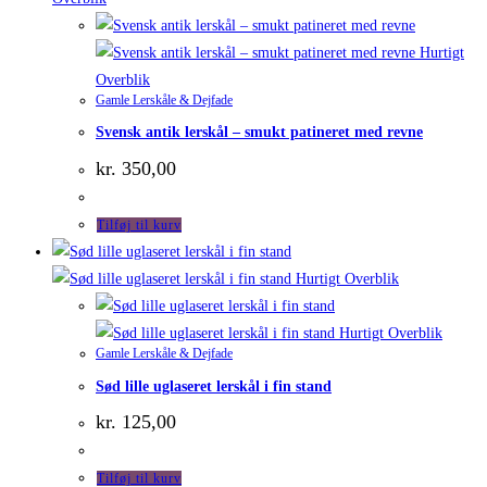
Hurtigt
Overblik
Gamle Lerskåle & Dejfade
Svensk antik lerskål – smukt patineret med revne
kr.
350,00
Tilføj til kurv
Hurtigt Overblik
Hurtigt Overblik
Gamle Lerskåle & Dejfade
Sød lille uglaseret lerskål i fin stand
kr.
125,00
Tilføj til kurv