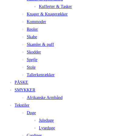
Kufferter & Tasker
Knager & Knagerækker
Kommoder
Reoler
Skabe
Skamler & puff
Skodder
Spejle
Stole
Tallerkenrækker
PÅSKE
SMYKKER
Afrikanske Armbånd
Tekstiler
Duge
Juleduge
Lyseduge
Gardiner