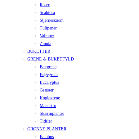
Roser
Scabiosa
Stjerneskærm
Tulipaner
Valmuer
Zinnia
BUKETTER
GRENE & BUKETFYLD
Bærgrene
Bøgegrene
Eucalyptus
Græsser
Koglegrene
Mandstro
Skærmplanter
Tidsler
GRØNNE PLANTER
Bambus