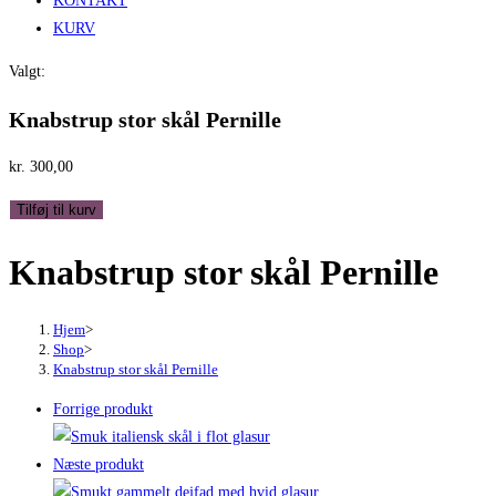
KONTAKT
KURV
Valgt:
Knabstrup stor skål Pernille
kr.
300,00
Knabstrup
Tilføj til kurv
stor
Knabstrup stor skål Pernille
skål
Pernille
antal
Hjem
>
Shop
>
Knabstrup stor skål Pernille
Forrige produkt
Næste produkt