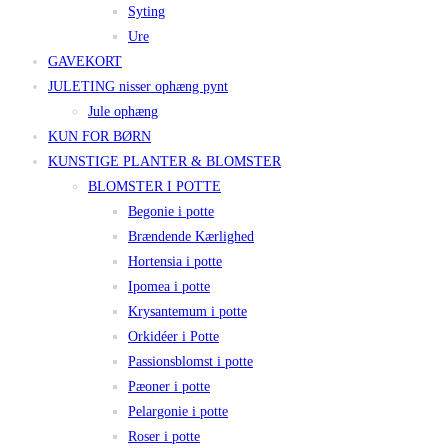
Syting
Ure
GAVEKORT
JULETING nisser ophæng pynt
Jule ophæng
KUN FOR BØRN
KUNSTIGE PLANTER & BLOMSTER
BLOMSTER I POTTE
Begonie i potte
Brændende Kærlighed
Hortensia i potte
Ipomea i potte
Krysantemum i potte
Orkidéer i Potte
Passionsblomst i potte
Pæoner i potte
Pelargonie i potte
Roser i potte