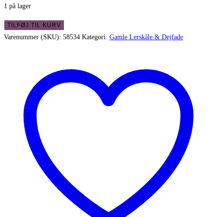
1 på lager
Knabstrup
TILFØJ TIL KURV
stor
Varenummer (SKU):
58534
Kategori:
Gamle Lerskåle & Dejfade
skål
Pernille
antal