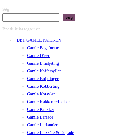
Søg
Søg
Produktkategorier
"DET GAMLE KØKKEN"
Gamle Bageforme
Gamle Dåser
Gamle Emaljeting
Gamle Kaffemøller
Gamle Kniplinger
Gamle Kobberting
Gamle Kotavler
Gamle Køkkenredskaber
Gamle Krukker
Gamle Lerfade
Gamle Lerkander
Gamle Lerskåle & Dejfade