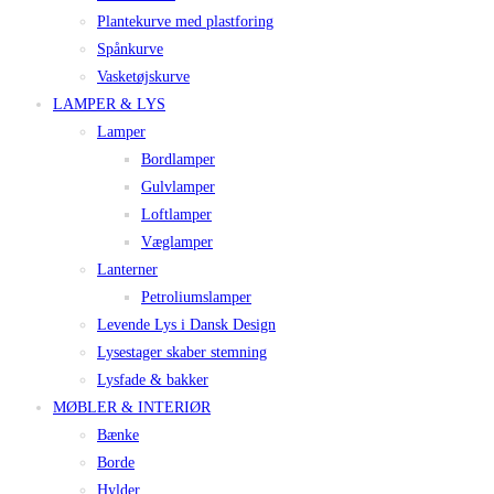
Plantekurve med plastforing
Spånkurve
Vasketøjskurve
LAMPER & LYS
Lamper
Bordlamper
Gulvlamper
Loftlamper
Væglamper
Lanterner
Petroliumslamper
Levende Lys i Dansk Design
Lysestager skaber stemning
Lysfade & bakker
MØBLER & INTERIØR
Bænke
Borde
Hylder