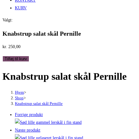
KONTAKT
KURV
Valgt:
Knabstrup salat skål Pernille
kr.
250,00
Knabstrup
Tilføj til kurv
salat
Knabstrup salat skål Pernille
skål
Pernille
antal
Hjem
>
Shop
>
Knabstrup salat skål Pernille
Forrige produkt
Næste produkt