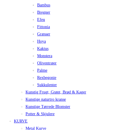
Bambus
Bregner
Efeu
Fittonia
Græsser
Hoya
Kaktus
Monstera
Oliventræer
Palme
Rexbegonie
Sukkulenter
Kunstig Frugt, Grønt, Brød & Kager
Kunstige naturtro kranse
Kunstige Tørrede Blomster
Potter & Skjulere
KURVE
Metal Kurve