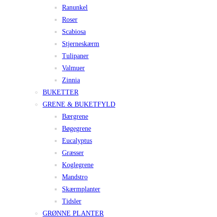
Ranunkel
Roser
Scabiosa
Stjerneskærm
Tulipaner
Valmuer
Zinnia
BUKETTER
GRENE & BUKETFYLD
Bærgrene
Bøgegrene
Eucalyptus
Græsser
Koglegrene
Mandstro
Skærmplanter
Tidsler
GRØNNE PLANTER