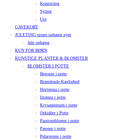
Kontorting
Syting
Ure
GAVEKORT
JULETING nisser ophæng pynt
Jule ophæng
KUN FOR BØRN
KUNSTIGE PLANTER & BLOMSTER
BLOMSTER I POTTE
Begonie i potte
Brændende Kærlighed
Hortensia i potte
Ipomea i potte
Krysantemum i potte
Orkidéer i Potte
Passionsblomst i potte
Pæoner i potte
Pelargonie i potte