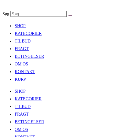
Skip
to
Søg
content
SHOP
KATEGORIER
TILBUD
FRAGT
BETINGELSER
OM OS
KONTAKT
KURV
SHOP
KATEGORIER
TILBUD
FRAGT
BETINGELSER
OM OS