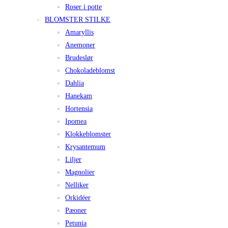
Roser i potte
BLOMSTER STILKE
Amaryllis
Anemoner
Brudeslør
Chokoladeblomst
Dahlia
Hanekam
Hortensia
Ipomea
Klokkeblomster
Krysantemum
Liljer
Magnolier
Nelliker
Orkidéer
Pæoner
Petunia