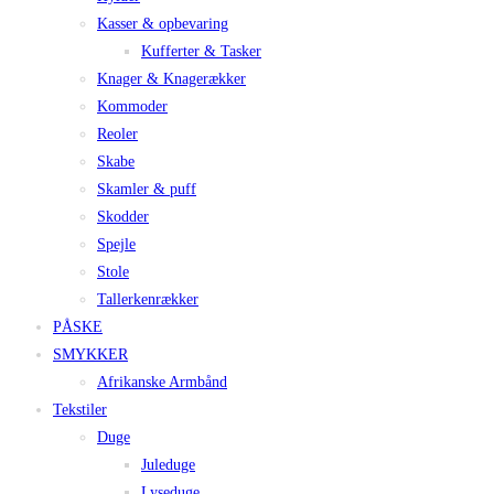
Kasser & opbevaring
Kufferter & Tasker
Knager & Knagerækker
Kommoder
Reoler
Skabe
Skamler & puff
Skodder
Spejle
Stole
Tallerkenrækker
PÅSKE
SMYKKER
Afrikanske Armbånd
Tekstiler
Duge
Juleduge
Lyseduge