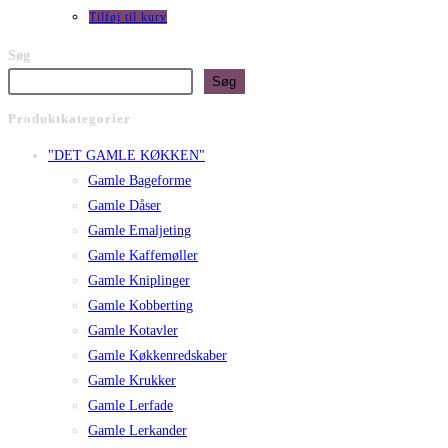
Tilføj til kurv
Søg
Søg
Produktkategorier
"DET GAMLE KØKKEN"
Gamle Bageforme
Gamle Dåser
Gamle Emaljeting
Gamle Kaffemøller
Gamle Kniplinger
Gamle Kobberting
Gamle Kotavler
Gamle Køkkenredskaber
Gamle Krukker
Gamle Lerfade
Gamle Lerkander