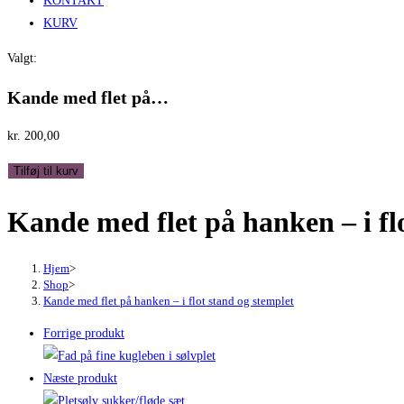
KONTAKT
KURV
Valgt:
Kande med flet på…
kr.
200,00
Kande
Tilføj til kurv
med
Kande med flet på hanken – i fl
flet
på
hanken
Hjem
>
-
Shop
>
Kande med flet på hanken – i flot stand og stemplet
i
flot
Forrige produkt
stand
og
Næste produkt
stemplet