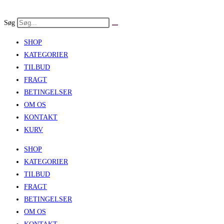
Skip
to
Søg
content
SHOP
KATEGORIER
TILBUD
FRAGT
BETINGELSER
OM OS
KONTAKT
KURV
SHOP
KATEGORIER
TILBUD
FRAGT
BETINGELSER
OM OS