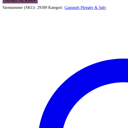
Kande
TILFØJ TIL KURV
med
Varenummer (SKU):
29189
Kategori:
Gammelt Pletsølv & Sølv
flet
på
hanken
-
i
flot
stand
og
stemplet
antal