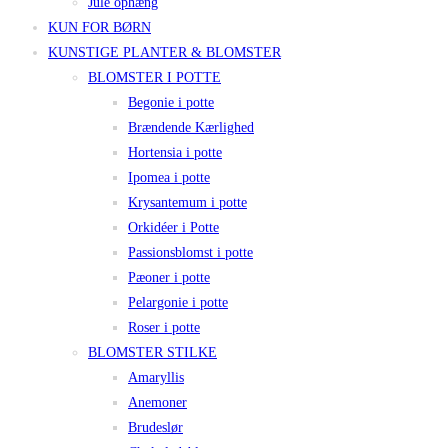
Jule ophæng
KUN FOR BØRN
KUNSTIGE PLANTER & BLOMSTER
BLOMSTER I POTTE
Begonie i potte
Brændende Kærlighed
Hortensia i potte
Ipomea i potte
Krysantemum i potte
Orkidéer i Potte
Passionsblomst i potte
Pæoner i potte
Pelargonie i potte
Roser i potte
BLOMSTER STILKE
Amaryllis
Anemoner
Brudeslør