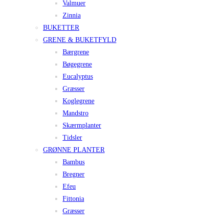
Valmuer
Zinnia
BUKETTER
GRENE & BUKETFYLD
Bærgrene
Bøgegrene
Eucalyptus
Græsser
Koglegrene
Mandstro
Skærmplanter
Tidsler
GRØNNE PLANTER
Bambus
Bregner
Efeu
Fittonia
Græsser