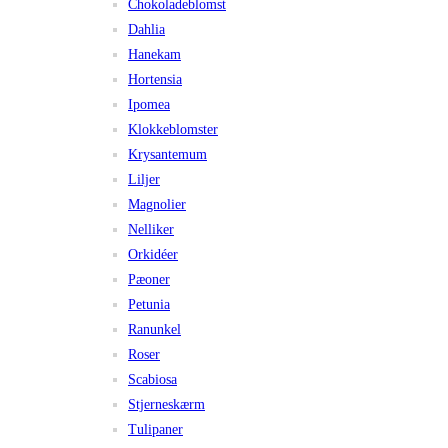
Chokoladeblomst
Dahlia
Hanekam
Hortensia
Ipomea
Klokkeblomster
Krysantemum
Liljer
Magnolier
Nelliker
Orkidéer
Pæoner
Petunia
Ranunkel
Roser
Scabiosa
Stjerneskærm
Tulipaner