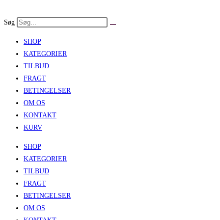
Skip
to
Søg
content
SHOP
KATEGORIER
TILBUD
FRAGT
BETINGELSER
OM OS
KONTAKT
KURV
SHOP
KATEGORIER
TILBUD
FRAGT
BETINGELSER
OM OS