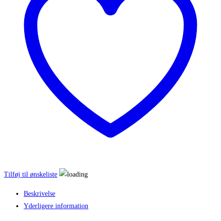
antal
Tilføj til ønskeliste
Beskrivelse
Yderligere information