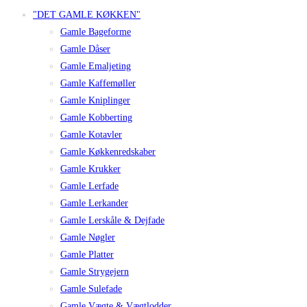
"DET GAMLE KØKKEN"
Gamle Bageforme
Gamle Dåser
Gamle Emaljeting
Gamle Kaffemøller
Gamle Kniplinger
Gamle Kobberting
Gamle Kotavler
Gamle Køkkenredskaber
Gamle Krukker
Gamle Lerfade
Gamle Lerkander
Gamle Lerskåle & Dejfade
Gamle Nøgler
Gamle Platter
Gamle Strygejern
Gamle Sulefade
Gamle Vægte & Vægtlodder