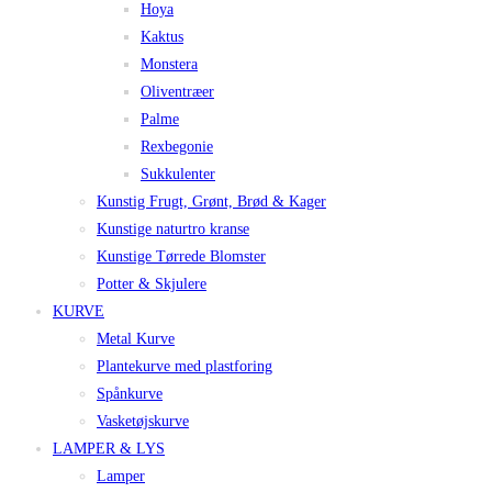
Hoya
Kaktus
Monstera
Oliventræer
Palme
Rexbegonie
Sukkulenter
Kunstig Frugt, Grønt, Brød & Kager
Kunstige naturtro kranse
Kunstige Tørrede Blomster
Potter & Skjulere
KURVE
Metal Kurve
Plantekurve med plastforing
Spånkurve
Vasketøjskurve
LAMPER & LYS
Lamper