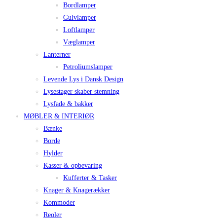
Bordlamper
Gulvlamper
Loftlamper
Væglamper
Lanterner
Petroliumslamper
Levende Lys i Dansk Design
Lysestager skaber stemning
Lysfade & bakker
MØBLER & INTERIØR
Bænke
Borde
Hylder
Kasser & opbevaring
Kufferter & Tasker
Knager & Knagerækker
Kommoder
Reoler