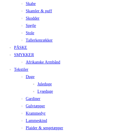
Skabe
Skamler & puff
Skodder
Spejle
Stole
Tallerkenrækker
PÅSKE
SMYKKER
Afrikanske Armbånd
Tekstiler
Duge
Juleduge
Lyseduge
Gardiner
Gulvtæpper
Krammedyr
Lammeskind
Plaider & sengetæpper