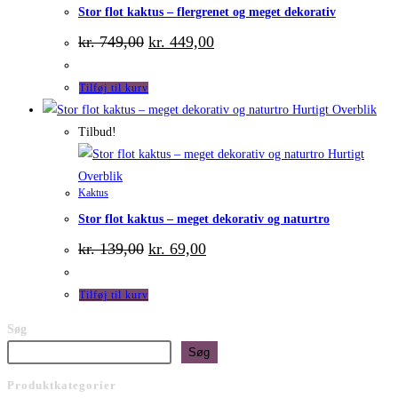
Stor flot kaktus – flergrenet og meget dekorativ
Den
Den
kr.
749,00
kr.
449,00
oprindelige
aktuelle
pris
pris
var:
er:
Tilføj til kurv
kr. 749,00.
kr. 449,00.
Hurtigt Overblik
Tilbud!
Hurtigt
Overblik
Kaktus
Stor flot kaktus – meget dekorativ og naturtro
Den
Den
kr.
139,00
kr.
69,00
oprindelige
aktuelle
pris
pris
var:
er:
Tilføj til kurv
kr. 139,00.
kr. 69,00.
Søg
Søg
Produktkategorier