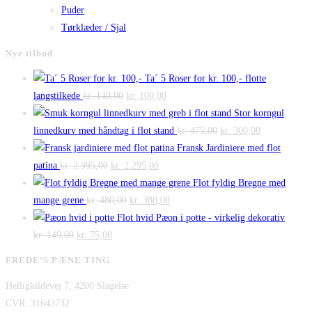
Puder
Tørklæder / Sjal
Nye tilbud
Ta´ 5 Roser for kr. 100,- flotte
Den
Den
langstilkede
kr.
140,00
kr.
100,00
oprindelige
aktuelle
Stor korngul
pris
pris
Den
Den
linnedkurv med håndtag i flot stand
kr.
475,00
kr.
300,00
var:
er:
oprindelige
aktuelle
Fransk Jardiniere med flot
Den
kr. 140,00.
Den
kr. 100,00.
pris
pris
patina
kr.
2.995,00
kr.
2.295,00
oprindelige
aktuelle
var:
er:
Flot fyldig Bregne med
pris
Den
pris
Den
kr. 475,00.
kr. 300,00.
mange grene
kr.
480,00
kr.
380,00
var:
oprindelige
er:
aktuelle
Flot hvid Pæon i potte - virkelig dekorativ
Den
kr. 2.995,00.
Den
pris
kr. 2.295,00.
pris
kr.
149,00
kr.
75,00
oprindelige
aktuelle
var:
er:
FREDE’S PÆNE TING
pris
pris
kr. 480,00.
kr. 380,00.
Helligkildevej 7, 4200 Slagelse
var:
er:
CVR: 31643732
kr. 149,00.
kr. 75,00.