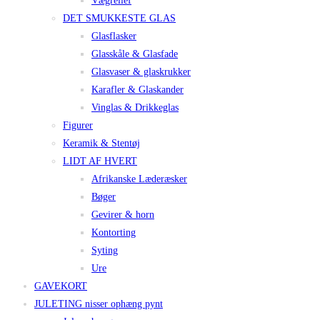
Vægrelief
DET SMUKKESTE GLAS
Glasflasker
Glasskåle & Glasfade
Glasvaser & glaskrukker
Karafler & Glaskander
Vinglas & Drikkeglas
Figurer
Keramik & Stentøj
LIDT AF HVERT
Afrikanske Læderæsker
Bøger
Gevirer & horn
Kontorting
Syting
Ure
GAVEKORT
JULETING nisser ophæng pynt