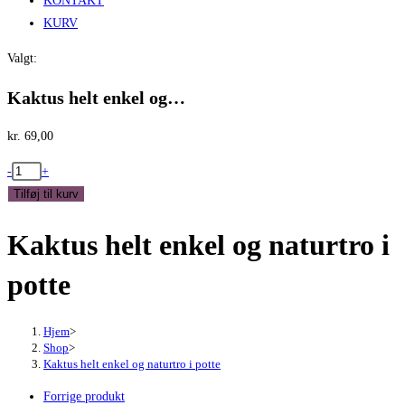
KONTAKT
KURV
Valgt:
Kaktus helt enkel og…
kr.
69,00
Kaktus
-
+
helt
Tilføj til kurv
enkel
Kaktus helt enkel og naturtro i
og
naturtro
potte
i
potte
antal
Hjem
>
Shop
>
Kaktus helt enkel og naturtro i potte
Forrige produkt