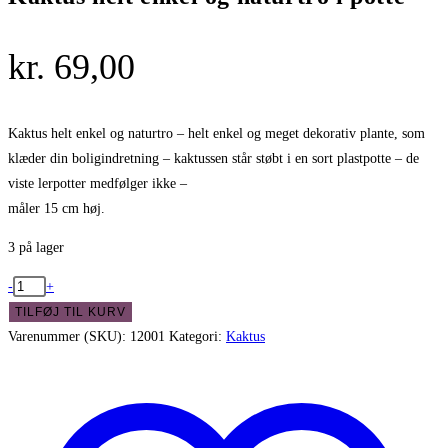
kr.
69,00
Kaktus helt enkel og naturtro – helt enkel og meget dekorativ plante, som
klæder din boligindretning – kaktussen står støbt i en sort plastpotte – de
viste lerpotter medfølger ikke –
måler 15 cm høj.
3 på lager
Kaktus
-
+
helt
TILFØJ TIL KURV
enkel
Varenummer (SKU):
12001
Kategori:
Kaktus
og
naturtro
i
potte