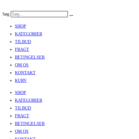
Skip
to
Søg
content
SHOP
KATEGORIER
TILBUD
FRAGT
BETINGELSER
OM OS
KONTAKT
KURV
SHOP
KATEGORIER
TILBUD
FRAGT
BETINGELSER
OM OS