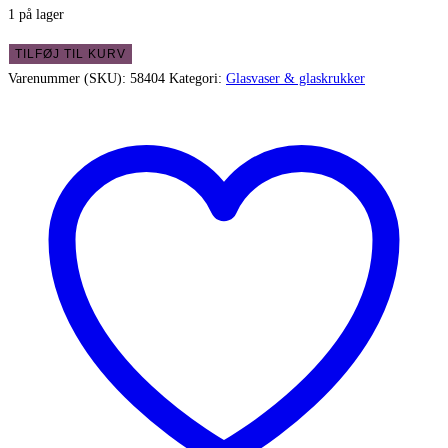
1 på lager
Hyacintglas
TILFØJ TIL KURV
turkis
Varenummer (SKU):
58404
Kategori:
Glasvaser & glaskrukker
-
smukt
og
i
flot
stand
antal