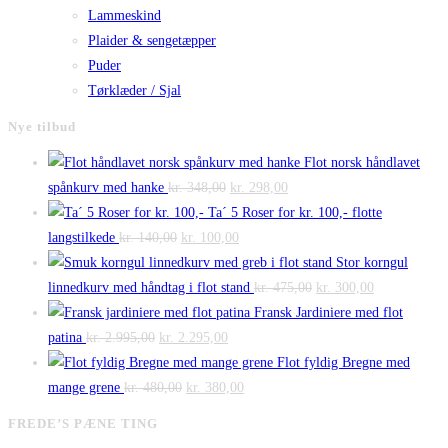
Lammeskind
Plaider & sengetæpper
Puder
Tørklæder / Sjal
Nye tilbud
Flot norsk håndlavet
Den
Den
spånkurv med hanke
kr.
348,00
kr.
298,00
oprindelige
aktuelle
Ta´ 5 Roser for kr. 100,- flotte
Den
pris
Den
pris
langstilkede
kr.
140,00
kr.
100,00
oprindelige
var:
aktuelle
er:
Stor korngul
pris
kr. 348,00.
pris
kr. 298,00.
Den
Den
linnedkurv med håndtag i flot stand
kr.
475,00
kr.
300,00
var:
er:
oprindelige
aktuelle
Fransk Jardiniere med flot
Den
kr. 140,00.
Den
kr. 100,00.
pris
pris
patina
kr.
2.995,00
kr.
2.295,00
oprindelige
aktuelle
var:
er:
Flot fyldig Bregne med
pris
Den
pris
Den
kr. 475,00.
kr. 300,00.
mange grene
kr.
480,00
kr.
380,00
var:
oprindelige
er:
aktuelle
FREDE’S PÆNE TING
kr. 2.995,00.
pris
kr. 2.295,00.
pris