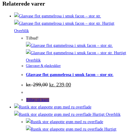
Relaterede varer
Hurtigt
Overblik
Tilbud!
Hurtigt
Overblik
Glasvaser & glaskrukker
Glasvase flot gammelrosa i smuk facon – stor str.
Den
Den
kr.
299,00
kr.
239,00
oprindelige
aktuelle
pris
pris
var:
er:
Tilføj til kurv
kr. 299,00.
kr. 239,00.
Hurtigt Overblik
Hurtigt