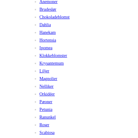
Anemoner
Brudeslør
Chokoladeblomst
Dahlia
Hanekam
Hortensia
Ipomea
Klokkeblomster
Krysantemum
Liljer
Magnolier
Nelliker
Orkidéer
Pæoner
Petunia
Ranunkel
Roser
Scabiosa