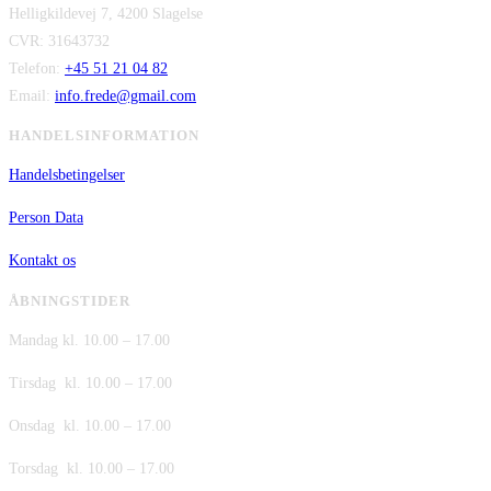
Helligkildevej 7, 4200 Slagelse
var:
er:
CVR: 31643732
kr. 480,00.
kr. 380,00.
Telefon:
+45 51 21 04 82
Email:
info.frede@gmail.com
HANDELSINFORMATION
Handelsbetingelser
Person Data
Kontakt os
ÅBNINGSTIDER
Mandag kl. 10.00 – 17.00
Tirsdag kl. 10.00 – 17.00
Onsdag kl. 10.00 – 17.00
Torsdag kl. 10.00 – 17.00