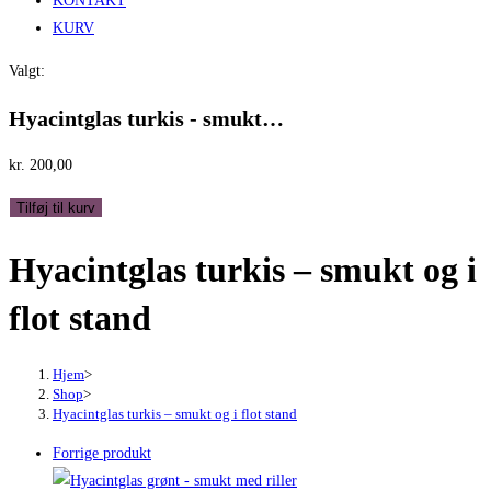
KONTAKT
KURV
Valgt:
Hyacintglas turkis - smukt…
kr.
200,00
Hyacintglas
Tilføj til kurv
turkis
Hyacintglas turkis – smukt og i
-
smukt
flot stand
og
i
flot
Hjem
>
Shop
>
stand
Hyacintglas turkis – smukt og i flot stand
antal
Forrige produkt