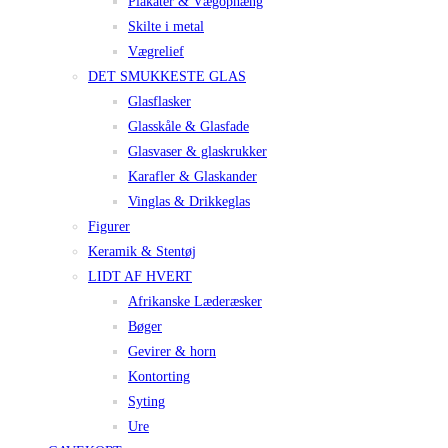
Plakater & Vægophæng
Skilte i metal
Vægrelief
DET SMUKKESTE GLAS
Glasflasker
Glasskåle & Glasfade
Glasvaser & glaskrukker
Karafler & Glaskander
Vinglas & Drikkeglas
Figurer
Keramik & Stentøj
LIDT AF HVERT
Afrikanske Læderæsker
Bøger
Gevirer & horn
Kontorting
Syting
Ure