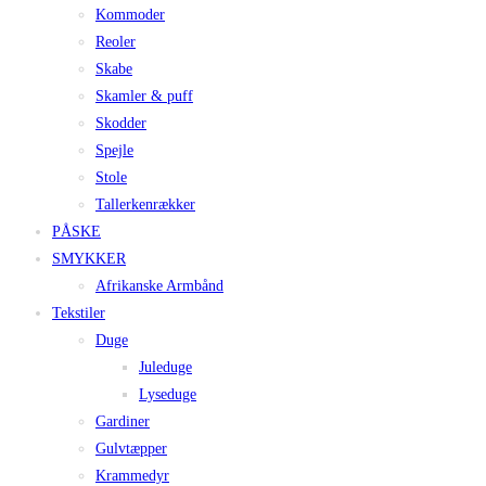
Kommoder
Reoler
Skabe
Skamler & puff
Skodder
Spejle
Stole
Tallerkenrækker
PÅSKE
SMYKKER
Afrikanske Armbånd
Tekstiler
Duge
Juleduge
Lyseduge
Gardiner
Gulvtæpper
Krammedyr