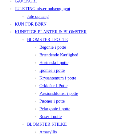
GAVEKORT
JULETING nisser ophæng pynt
Jule ophæng
KUN FOR BØRN
KUNSTIGE PLANTER & BLOMSTER
BLOMSTER I POTTE
Begonie i potte
Brændende Kærlighed
Hortensia i potte
Ipomea i potte
Krysantemum i potte
Orkidéer i Potte
Passionsblomst i potte
Pæoner i potte
Pelargonie i potte
Roser i potte
BLOMSTER STILKE
Amaryllis