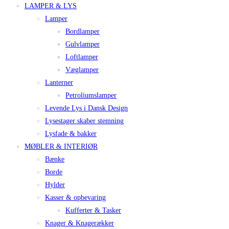
LAMPER & LYS
Lamper
Bordlamper
Gulvlamper
Loftlamper
Væglamper
Lanterner
Petroliumslamper
Levende Lys i Dansk Design
Lysestager skaber stemning
Lysfade & bakker
MØBLER & INTERIØR
Bænke
Borde
Hylder
Kasser & opbevaring
Kufferter & Tasker
Knager & Knagerækker