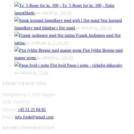
Ta´ 5 Roser for kr. 100,- flotte
Den
Den
langstilkede
kr.
140,00
kr.
100,00
oprindelige
aktuelle
Stor korngul
pris
pris
Den
Den
linnedkurv med håndtag i flot stand
kr.
475,00
kr.
300,00
var:
er:
oprindelige
aktuelle
Fransk Jardiniere med flot
Den
kr. 140,00.
Den
kr. 100,00.
pris
pris
patina
kr.
2.995,00
kr.
2.295,00
oprindelige
aktuelle
var:
er:
Flot fyldig Bregne med
pris
Den
pris
Den
kr. 475,00.
kr. 300,00.
mange grene
kr.
480,00
kr.
380,00
var:
oprindelige
er:
aktuelle
Flot hvid Pæon i potte - virkelig dekorativ
Den
kr. 2.995,00.
Den
pris
kr. 2.295,00.
pris
kr.
149,00
kr.
75,00
oprindelige
aktuelle
var:
er:
FREDE’S PÆNE TING
pris
pris
kr. 480,00.
kr. 380,00.
Helligkildevej 7, 4200 Slagelse
var:
er:
CVR: 31643732
kr. 149,00.
kr. 75,00.
Telefon:
+45 51 21 04 82
Email:
info.frede@gmail.com
HANDELSINFORMATION