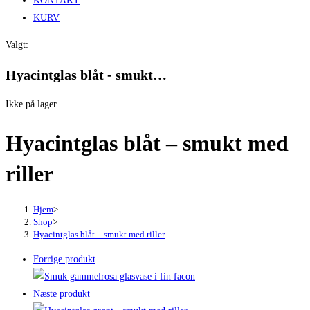
KONTAKT
KURV
Valgt:
Hyacintglas blåt - smukt…
Ikke på lager
Hyacintglas blåt – smukt med
riller
Hjem
>
Shop
>
Hyacintglas blåt – smukt med riller
Forrige produkt
Næste produkt