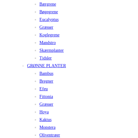
Bærgrene
Bøgegrene
Eucalyptus
Græsser
Koglegrene
Mandstro
Skærmplanter
Tidsler
GRØNNE PLANTER
Bambus
Bregner
Efeu
Fittonia
Græsser
Hoya
Kaktus
Monstera
Oliventræer