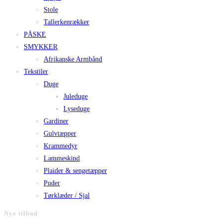
Stole
Tallerkenrækker
PÅSKE
SMYKKER
Afrikanske Armbånd
Tekstiler
Duge
Juleduge
Lyseduge
Gardiner
Gulvtæpper
Krammedyr
Lammeskind
Plaider & sengetæpper
Puder
Tørklæder / Sjal
Nye tilbud