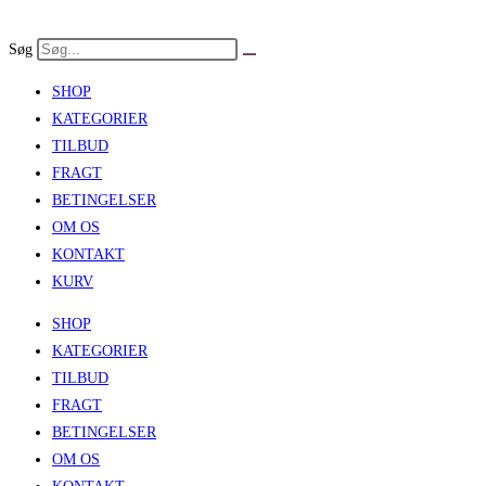
Skip
to
Søg
content
SHOP
KATEGORIER
TILBUD
FRAGT
BETINGELSER
OM OS
KONTAKT
KURV
SHOP
KATEGORIER
TILBUD
FRAGT
BETINGELSER
OM OS