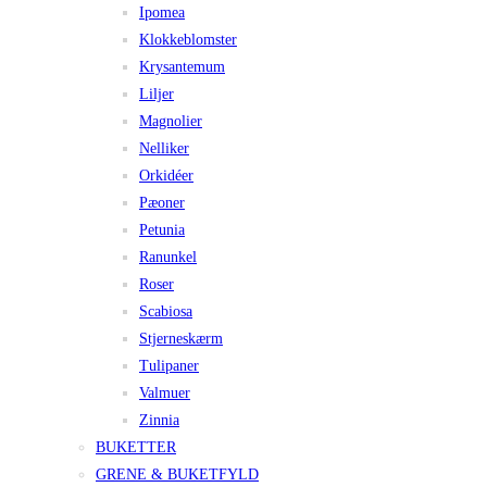
Ipomea
Klokkeblomster
Krysantemum
Liljer
Magnolier
Nelliker
Orkidéer
Pæoner
Petunia
Ranunkel
Roser
Scabiosa
Stjerneskærm
Tulipaner
Valmuer
Zinnia
BUKETTER
GRENE & BUKETFYLD