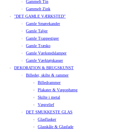
Gammelt Tin
Gammelt Zink
"DET GAMLE VÆRKSTED"
Gamle Smørekander
Gamle Taljer
Gamle Trappestiger
Gamle Træsko
Gamle Værkstedslamper
Gamle Værktøjskasser
DEKORATION & BRUGSKUNST
Billeder, skilte & rammer
Billedrammer
Plakater & Vægophæng
Skilte i metal
Vægrelief
DET SMUKKESTE GLAS
Glasflasker
Glasskåle & Glasfade