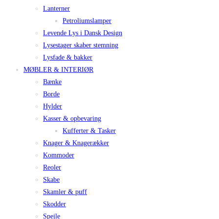
Lanterner
Petroliumslamper
Levende Lys i Dansk Design
Lysestager skaber stemning
Lysfade & bakker
MØBLER & INTERIØR
Bænke
Borde
Hylder
Kasser & opbevaring
Kufferter & Tasker
Knager & Knagerækker
Kommoder
Reoler
Skabe
Skamler & puff
Skodder
Spejle