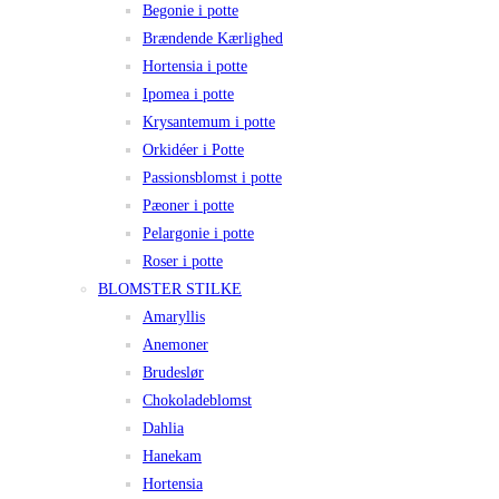
Begonie i potte
Brændende Kærlighed
Hortensia i potte
Ipomea i potte
Krysantemum i potte
Orkidéer i Potte
Passionsblomst i potte
Pæoner i potte
Pelargonie i potte
Roser i potte
BLOMSTER STILKE
Amaryllis
Anemoner
Brudeslør
Chokoladeblomst
Dahlia
Hanekam
Hortensia