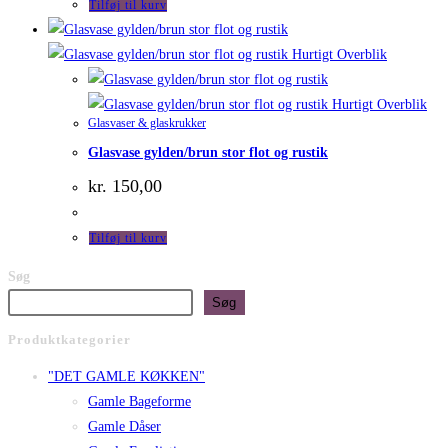
Tilføj til kurv
Hurtigt Overblik
Hurtigt Overblik
Glasvaser & glaskrukker
Glasvase gylden/brun stor flot og rustik
kr.
150,00
Tilføj til kurv
Søg
Søg
Produktkategorier
"DET GAMLE KØKKEN"
Gamle Bageforme
Gamle Dåser