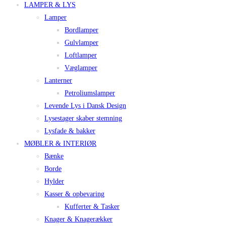
LAMPER & LYS
Lamper
Bordlamper
Gulvlamper
Loftlamper
Væglamper
Lanterner
Petroliumslamper
Levende Lys i Dansk Design
Lysestager skaber stemning
Lysfade & bakker
MØBLER & INTERIØR
Bænke
Borde
Hylder
Kasser & opbevaring
Kufferter & Tasker
Knager & Knagerækker