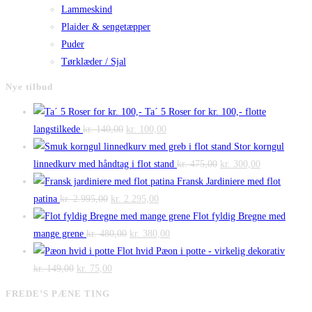
Lammeskind
Plaider & sengetæpper
Puder
Tørklæder / Sjal
Nye tilbud
Ta´ 5 Roser for kr. 100,- flotte
Den
Den
langstilkede
kr.
140,00
kr.
100,00
oprindelige
aktuelle
Stor korngul
pris
pris
Den
Den
linnedkurv med håndtag i flot stand
kr.
475,00
kr.
300,00
var:
er:
oprindelige
aktuelle
Fransk Jardiniere med flot
Den
kr. 140,00.
Den
kr. 100,00.
pris
pris
patina
kr.
2.995,00
kr.
2.295,00
oprindelige
aktuelle
var:
er:
Flot fyldig Bregne med
pris
Den
pris
Den
kr. 475,00.
kr. 300,00.
mange grene
kr.
480,00
kr.
380,00
var:
oprindelige
er:
aktuelle
Flot hvid Pæon i potte - virkelig dekorativ
Den
kr. 2.995,00.
Den
pris
kr. 2.295,00.
pris
kr.
149,00
kr.
75,00
oprindelige
aktuelle
var:
er:
FREDE’S PÆNE TING
pris
pris
kr. 480,00.
kr. 380,00.