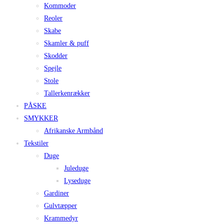
Kommoder
Reoler
Skabe
Skamler & puff
Skodder
Spejle
Stole
Tallerkenrækker
PÅSKE
SMYKKER
Afrikanske Armbånd
Tekstiler
Duge
Juleduge
Lyseduge
Gardiner
Gulvtæpper
Krammedyr