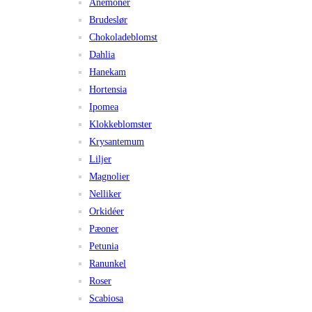
Anemoner
Brudeslør
Chokoladeblomst
Dahlia
Hanekam
Hortensia
Ipomea
Klokkeblomster
Krysantemum
Liljer
Magnolier
Nelliker
Orkidéer
Pæoner
Petunia
Ranunkel
Roser
Scabiosa