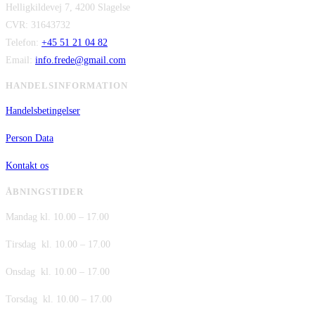
Helligkildevej 7, 4200 Slagelse
var:
er:
CVR: 31643732
kr. 149,00.
kr. 75,00.
Telefon:
+45 51 21 04 82
Email:
info.frede@gmail.com
HANDELSINFORMATION
Handelsbetingelser
Person Data
Kontakt os
ÅBNINGSTIDER
Mandag kl. 10.00 – 17.00
Tirsdag kl. 10.00 – 17.00
Onsdag kl. 10.00 – 17.00
Torsdag kl. 10.00 – 17.00