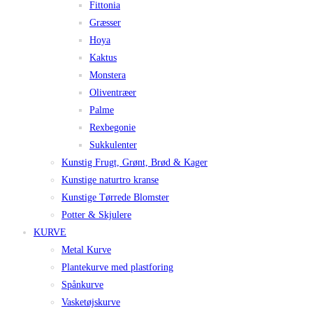
Fittonia
Græsser
Hoya
Kaktus
Monstera
Oliventræer
Palme
Rexbegonie
Sukkulenter
Kunstig Frugt, Grønt, Brød & Kager
Kunstige naturtro kranse
Kunstige Tørrede Blomster
Potter & Skjulere
KURVE
Metal Kurve
Plantekurve med plastforing
Spånkurve
Vasketøjskurve