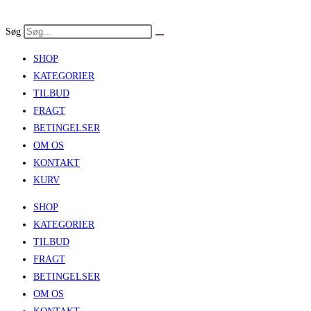
Skip
to
Søg
content
SHOP
KATEGORIER
TILBUD
FRAGT
BETINGELSER
OM OS
KONTAKT
KURV
SHOP
KATEGORIER
TILBUD
FRAGT
BETINGELSER
OM OS