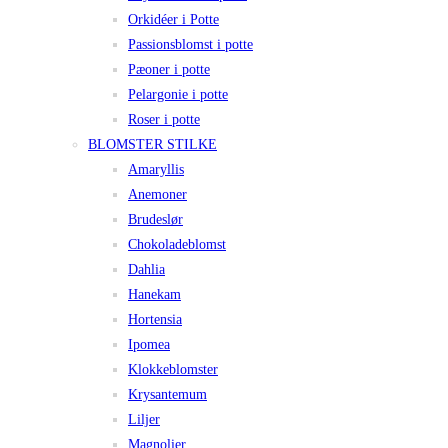
Orkidéer i Potte
Passionsblomst i potte
Pæoner i potte
Pelargonie i potte
Roser i potte
BLOMSTER STILKE
Amaryllis
Anemoner
Brudeslør
Chokoladeblomst
Dahlia
Hanekam
Hortensia
Ipomea
Klokkeblomster
Krysantemum
Liljer
Magnolier