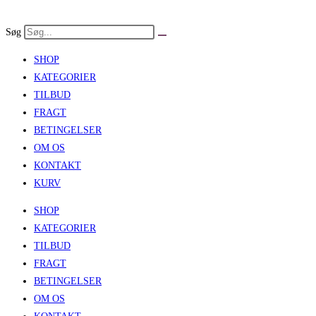
Skip
to
Søg
content
SHOP
KATEGORIER
TILBUD
FRAGT
BETINGELSER
OM OS
KONTAKT
KURV
SHOP
KATEGORIER
TILBUD
FRAGT
BETINGELSER
OM OS