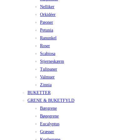
Nelliker
Orkidéer
Pæoner
Petunia
Ranunkel
Roser
Scabiosa
Stjerneskærm
Tulipaner
Valmuer
Zinnia
BUKETTER
GRENE & BUKETFYLD
Bærgrene
Bøgegrene
Eucalyptus
Græsser
Koglegrene