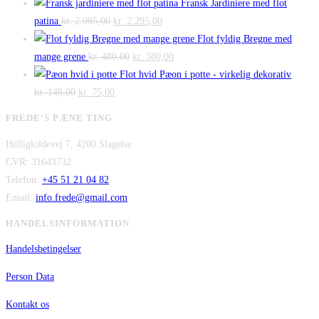
var:
er:
oprindelige
aktuelle
Fransk Jardiniere med flot
Den
kr. 140,00.
Den
kr. 100,00.
pris
pris
patina
kr.
2.995,00
kr.
2.295,00
oprindelige
aktuelle
var:
er:
Flot fyldig Bregne med
pris
Den
pris
Den
kr. 475,00.
kr. 300,00.
mange grene
kr.
480,00
kr.
380,00
var:
oprindelige
er:
aktuelle
Flot hvid Pæon i potte - virkelig dekorativ
Den
kr. 2.995,00.
Den
pris
kr. 2.295,00.
pris
kr.
149,00
kr.
75,00
oprindelige
aktuelle
var:
er:
FREDE’S PÆNE TING
pris
pris
kr. 480,00.
kr. 380,00.
Helligkildevej 7, 4200 Slagelse
var:
er:
CVR: 31643732
kr. 149,00.
kr. 75,00.
Telefon:
+45 51 21 04 82
Email:
info.frede@gmail.com
HANDELSINFORMATION
Handelsbetingelser
Person Data
Kontakt os