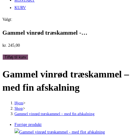
KONTAKT
KURV
Valgt:
Gammel vinrød træskammel -…
kr.
245,00
Gammel
Tilføj til kurv
vinrød
Gammel vinrød træskammel –
træskammel
-
med fin afskalning
med
fin
afskalning
Hjem
>
Shop
>
antal
Gammel vinrød træskammel – med fin afskalning
Forrige produkt