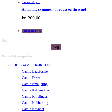
Skamler & puff
Antik lille skammel – i robust og fin stand
kr.
200,00
Tilføj til kurv
Søg
Søg
Produktkategorier
"DET GAMLE KØKKEN"
Gamle Bageforme
Gamle Dåser
Gamle Emaljeting
Gamle Kaffemøller
Gamle Kniplinger
Gamle Kobberting
Gamle Kotavler