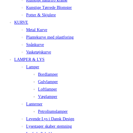
Kunstige naturtro kranse
Kunstige Tørrede Blomster
Potter & Skjulere
KURVE
Metal Kurve
Plantekurve med plastforing
Spånkurve
Vasketøjskurve
LAMPER & LYS
Lamper
Bordlamper
Gulvlamper
Loftlamper
Væglamper
Lanterner
Petroliumslamper
Levende Lys i Dansk Design
Lysestager skaber stemning