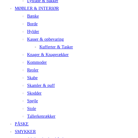
Lysfade & bakker
MØBLER & INTERIØR
Bænke
Borde
Hylder
Kasser & opbevaring
Kufferter & Tasker
Knager & Knagerækker
Kommoder
Reoler
Skabe
Skamler & puff
Skodder
Spejle
Stole
Tallerkenrækker
PÅSKE
SMYKKER