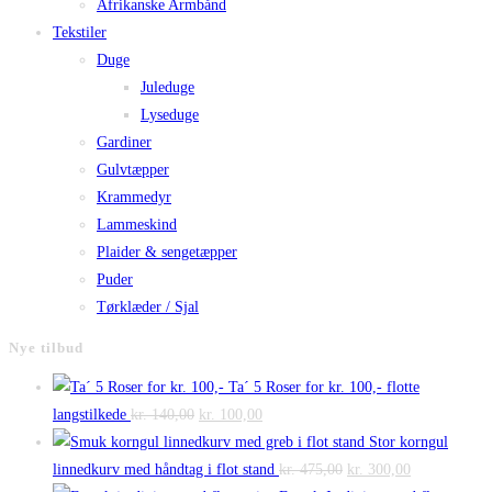
Afrikanske Armbånd
Tekstiler
Duge
Juleduge
Lyseduge
Gardiner
Gulvtæpper
Krammedyr
Lammeskind
Plaider & sengetæpper
Puder
Tørklæder / Sjal
Nye tilbud
Ta´ 5 Roser for kr. 100,- flotte
Den
Den
langstilkede
kr.
140,00
kr.
100,00
oprindelige
aktuelle
Stor korngul
pris
pris
Den
Den
linnedkurv med håndtag i flot stand
kr.
475,00
kr.
300,00