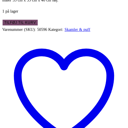
måler 33 cm x 33 cm x 46 cm høj.
1 på lager
Gammel
TILFØJ TIL KURV
vinrød
Varenummer (SKU):
50596
Kategori:
Skamler & puff
træskammel
-
med
fin
afskalning
antal