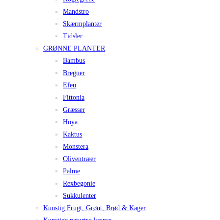
Mandstro
Skærmplanter
Tidsler
GRØNNE PLANTER
Bambus
Bregner
Efeu
Fittonia
Græsser
Hoya
Kaktus
Monstera
Oliventræer
Palme
Rexbegonie
Sukkulenter
Kunstig Frugt, Grønt, Brød & Kager