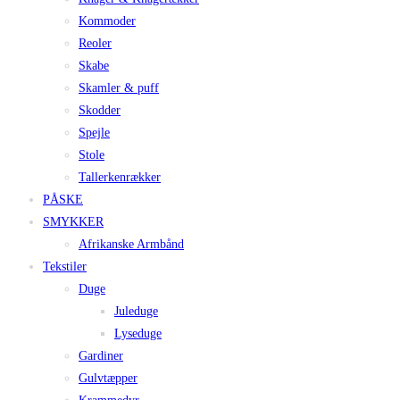
Kommoder
Reoler
Skabe
Skamler & puff
Skodder
Spejle
Stole
Tallerkenrækker
PÅSKE
SMYKKER
Afrikanske Armbånd
Tekstiler
Duge
Juleduge
Lyseduge
Gardiner
Gulvtæpper