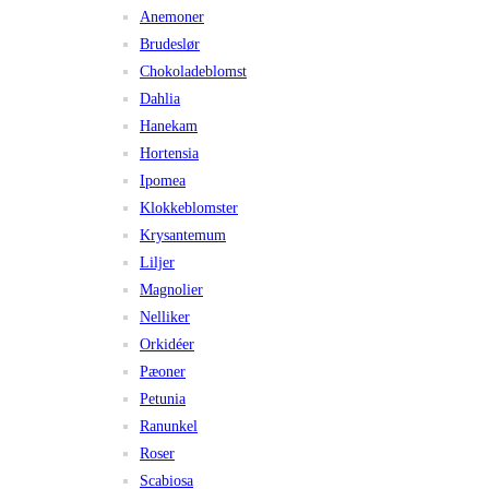
Anemoner
Brudeslør
Chokoladeblomst
Dahlia
Hanekam
Hortensia
Ipomea
Klokkeblomster
Krysantemum
Liljer
Magnolier
Nelliker
Orkidéer
Pæoner
Petunia
Ranunkel
Roser
Scabiosa