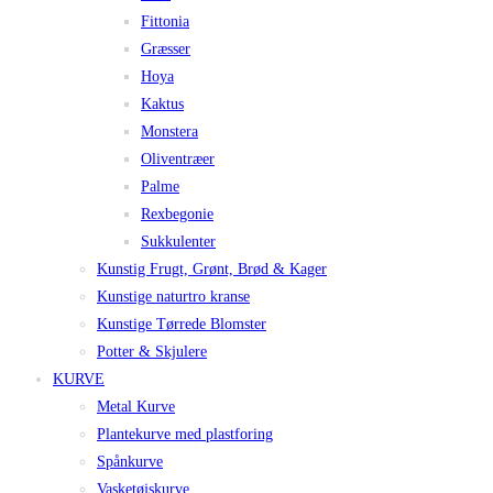
Fittonia
Græsser
Hoya
Kaktus
Monstera
Oliventræer
Palme
Rexbegonie
Sukkulenter
Kunstig Frugt, Grønt, Brød & Kager
Kunstige naturtro kranse
Kunstige Tørrede Blomster
Potter & Skjulere
KURVE
Metal Kurve
Plantekurve med plastforing
Spånkurve
Vasketøjskurve