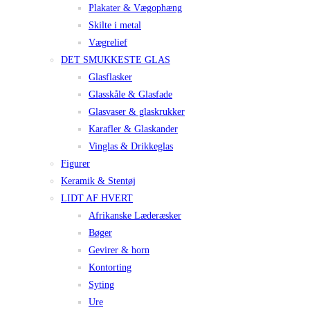
Plakater & Vægophæng
Skilte i metal
Vægrelief
DET SMUKKESTE GLAS
Glasflasker
Glasskåle & Glasfade
Glasvaser & glaskrukker
Karafler & Glaskander
Vinglas & Drikkeglas
Figurer
Keramik & Stentøj
LIDT AF HVERT
Afrikanske Læderæsker
Bøger
Gevirer & horn
Kontorting
Syting
Ure