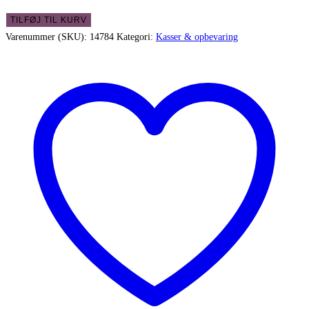
Gammel
TILFØJ TIL KURV
arkivskuffe
Varenummer (SKU):
14784
Kategori:
Kasser & opbevaring
med
jernhåndtag
i
flot
stand
antal