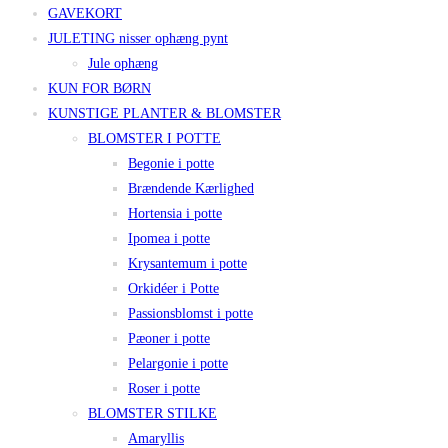
GAVEKORT
JULETING nisser ophæng pynt
Jule ophæng
KUN FOR BØRN
KUNSTIGE PLANTER & BLOMSTER
BLOMSTER I POTTE
Begonie i potte
Brændende Kærlighed
Hortensia i potte
Ipomea i potte
Krysantemum i potte
Orkidéer i Potte
Passionsblomst i potte
Pæoner i potte
Pelargonie i potte
Roser i potte
BLOMSTER STILKE
Amaryllis