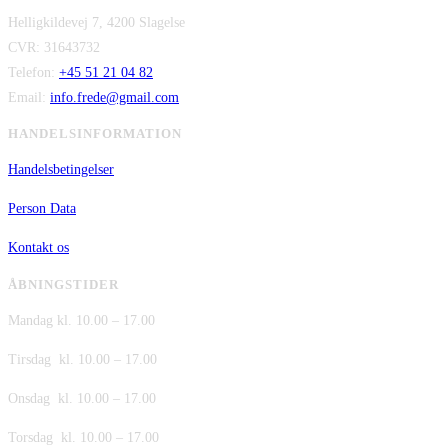
Helligkildevej 7, 4200 Slagelse
var:
er:
CVR: 31643732
kr. 149,00.
kr. 75,00.
Telefon:
+45 51 21 04 82
Email:
info.frede@gmail.com
HANDELSINFORMATION
Handelsbetingelser
Person Data
Kontakt os
ÅBNINGSTIDER
Mandag kl. 10.00 – 17.00
Tirsdag kl. 10.00 – 17.00
Onsdag kl. 10.00 – 17.00
Torsdag kl. 10.00 – 17.00