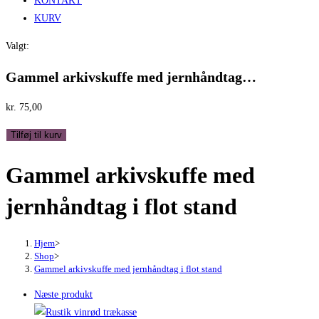
KONTAKT
KURV
Valgt:
Gammel arkivskuffe med jernhåndtag…
kr.
75,00
Gammel
Tilføj til kurv
arkivskuffe
Gammel arkivskuffe med
med
jernhåndtag
jernhåndtag i flot stand
i
flot
stand
Hjem
>
Shop
>
antal
Gammel arkivskuffe med jernhåndtag i flot stand
Næste produkt