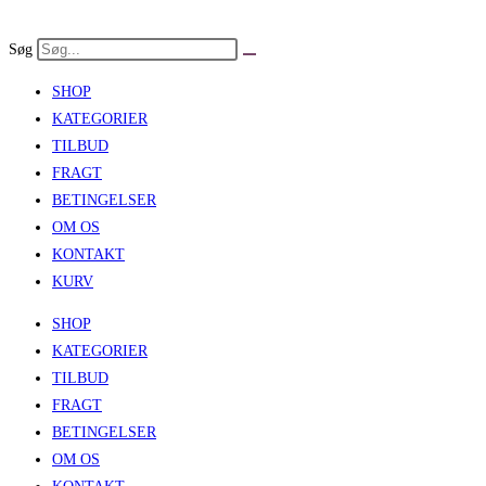
Skip
to
Søg
content
SHOP
KATEGORIER
TILBUD
FRAGT
BETINGELSER
OM OS
KONTAKT
KURV
SHOP
KATEGORIER
TILBUD
FRAGT
BETINGELSER
OM OS