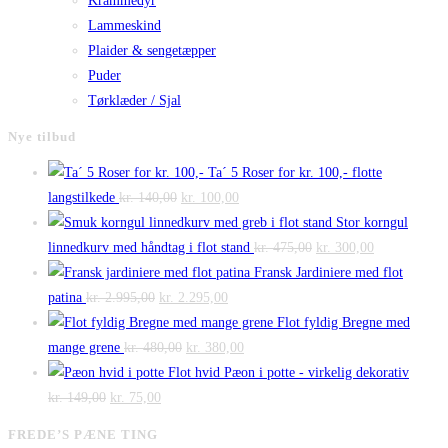
Krammedyr
Lammeskind
Plaider & sengetæpper
Puder
Tørklæder / Sjal
Nye tilbud
Ta´ 5 Roser for kr. 100,- flotte
Den
Den
langstilkede
kr.
140,00
kr.
100,00
oprindelige
aktuelle
Stor korngul
pris
pris
Den
Den
linnedkurv med håndtag i flot stand
kr.
475,00
kr.
300,00
var:
er:
oprindelige
aktuelle
Fransk Jardiniere med flot
Den
kr. 140,00.
Den
kr. 100,00.
pris
pris
patina
kr.
2.995,00
kr.
2.295,00
oprindelige
aktuelle
var:
er:
Flot fyldig Bregne med
pris
Den
pris
Den
kr. 475,00.
kr. 300,00.
mange grene
kr.
480,00
kr.
380,00
var:
oprindelige
er:
aktuelle
Flot hvid Pæon i potte - virkelig dekorativ
Den
kr. 2.995,00.
Den
pris
kr. 2.295,00.
pris
kr.
149,00
kr.
75,00
oprindelige
aktuelle
var:
er:
FREDE’S PÆNE TING
pris
pris
kr. 480,00.
kr. 380,00.