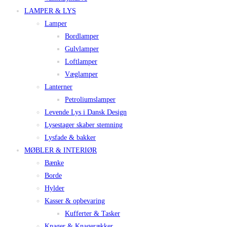
LAMPER & LYS
Lamper
Bordlamper
Gulvlamper
Loftlamper
Væglamper
Lanterner
Petroliumslamper
Levende Lys i Dansk Design
Lysestager skaber stemning
Lysfade & bakker
MØBLER & INTERIØR
Bænke
Borde
Hylder
Kasser & opbevaring
Kufferter & Tasker
Knager & Knagerækker