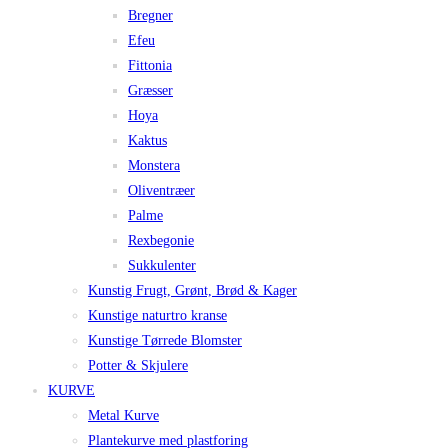
Bregner
Efeu
Fittonia
Græsser
Hoya
Kaktus
Monstera
Oliventræer
Palme
Rexbegonie
Sukkulenter
Kunstig Frugt, Grønt, Brød & Kager
Kunstige naturtro kranse
Kunstige Tørrede Blomster
Potter & Skjulere
KURVE
Metal Kurve
Plantekurve med plastforing