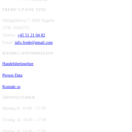
oprindelige
aktuelle
var:
er:
FREDE’S PÆNE TING
pris
pris
kr. 480,00.
kr. 380,00.
Helligkildevej 7, 4200 Slagelse
var:
er:
CVR: 31643732
kr. 149,00.
kr. 75,00.
Telefon:
+45 51 21 04 82
Email:
info.frede@gmail.com
HANDELSINFORMATION
Handelsbetingelser
Person Data
Kontakt os
ÅBNINGSTIDER
Mandag kl. 10.00 – 17.00
Tirsdag kl. 10.00 – 17.00
Onsdag kl. 10.00 – 17.00