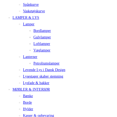
Spånkurve
Vasketøjskurve
LAMPER & LYS
Lamper
Bordlamper
Gulvlamper
Loftlamper
Væglamper
Lanterner
Petroliumslamper
Levende Lys i Dansk Design
Lysestager skaber stemning
Lysfade & bakker
MØBLER & INTERIØR
Bænke
Borde
Hylder
Kasser & opbevaring