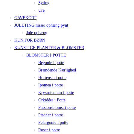
Syting
Ure
GAVEKORT
JULETING nisser ophæng pynt
Jule ophæng
KUN FOR BØRN
KUNSTIGE PLANTER & BLOMSTER
BLOMSTER I POTTE
Begonie i potte
Brændende Kærlighed
Hortensia i potte
Ipomea i potte
Krysantemum i potte
Orkidéer i Potte
Passionsblomst i potte
Pæoner i potte
Pelargonie i potte
Roser i potte