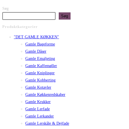
Søg
Søg
Produktkategorier
"DET GAMLE KØKKEN"
Gamle Bageforme
Gamle Dåser
Gamle Emaljeting
Gamle Kaffemøller
Gamle Kniplinger
Gamle Kobberting
Gamle Kotavler
Gamle Køkkenredskaber
Gamle Krukker
Gamle Lerfade
Gamle Lerkander
Gamle Lerskåle & Dejfade