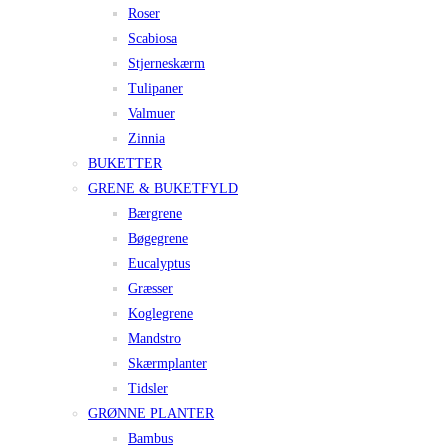
Roser
Scabiosa
Stjerneskærm
Tulipaner
Valmuer
Zinnia
BUKETTER
GRENE & BUKETFYLD
Bærgrene
Bøgegrene
Eucalyptus
Græsser
Koglegrene
Mandstro
Skærmplanter
Tidsler
GRØNNE PLANTER
Bambus