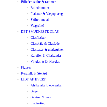
Billeder, skilte & rammer
Billedrammer
Plakater & Vægophæng
Skilte i metal
Vægrelief
DET SMUKKESTE GLAS
Glasflasker
Glasskåle & Glasfade
Glasvaser & glaskrukker
Karafler & Glaskander
Vinglas & Drikkeglas
Figurer
Keramik & Stentøj
LIDT AF HVERT
Afrikanske Læderæsker
Bøger
Gevirer & horn
Kontorting