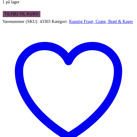
1 på lager
Flotte
TILFØJ TIL KURV
naturtro
Varenummer (SKU):
43303
Kategori:
Kunstig Frugt, Grønt, Brød & Kager
Oliven
med
blade
antal