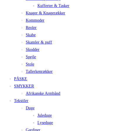
Kufferter & Tasker
Knager & Knagerækker
Kommoder
Reoler
Skabe
Skamler & puff
Skodder
Spejle
Stole
Tallerkenrækker
PÅSKE
SMYKKER
Afrikanske Armbånd
Tekstiler
Duge
Juleduge
Lyseduge
Gardiner