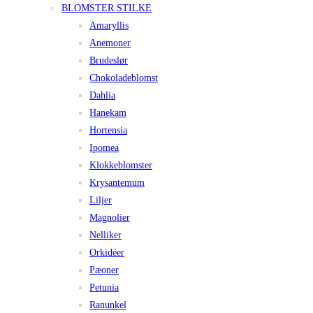
BLOMSTER STILKE
Amaryllis
Anemoner
Brudeslør
Chokoladeblomst
Dahlia
Hanekam
Hortensia
Ipomea
Klokkeblomster
Krysantemum
Liljer
Magnolier
Nelliker
Orkidéer
Pæoner
Petunia
Ranunkel