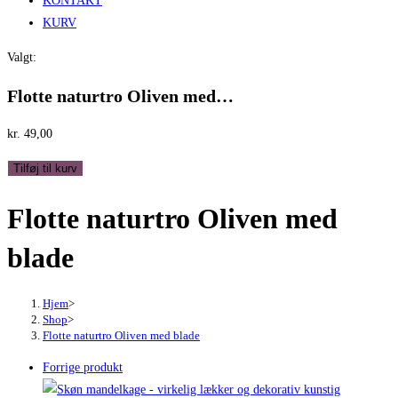
KONTAKT
KURV
Valgt:
Flotte naturtro Oliven med…
kr.
49,00
Flotte
Tilføj til kurv
naturtro
Flotte naturtro Oliven med
Oliven
med
blade
blade
antal
Hjem
>
Shop
>
Flotte naturtro Oliven med blade
Forrige produkt