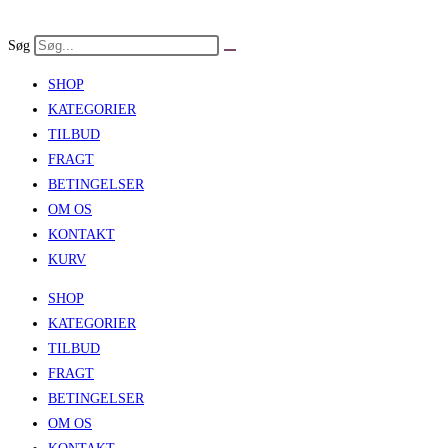
Skip
to
Søg
content
SHOP
KATEGORIER
TILBUD
FRAGT
BETINGELSER
OM OS
KONTAKT
KURV
SHOP
KATEGORIER
TILBUD
FRAGT
BETINGELSER
OM OS