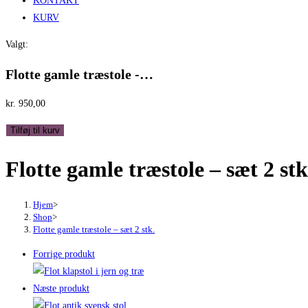
KONTAKT
KURV
Valgt:
Flotte gamle træstole -…
kr.
950,00
Flotte
Tilføj til kurv
gamle
Flotte gamle træstole – sæt 2 stk
træstole
-
sæt
Hjem
>
2
Shop
>
Flotte gamle træstole – sæt 2 stk.
stk.
antal
Forrige produkt
Næste produkt