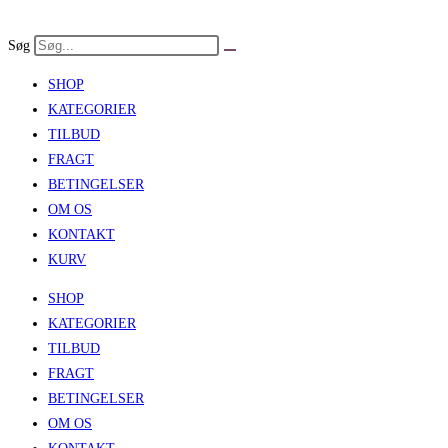
Skip
to
Søg
content
SHOP
KATEGORIER
TILBUD
FRAGT
BETINGELSER
OM OS
KONTAKT
KURV
SHOP
KATEGORIER
TILBUD
FRAGT
BETINGELSER
OM OS