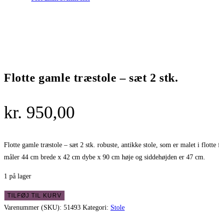
Flotte gamle træstole – sæt 2 stk.
kr.
950,00
Flotte gamle træstole – sæt 2 stk. robuste, antikke stole, som er malet i flotte
måler 44 cm brede x 42 cm dybe x 90 cm høje og siddehøjden er 47 cm.
1 på lager
Flotte
TILFØJ TIL KURV
gamle
Varenummer (SKU):
51493
Kategori:
Stole