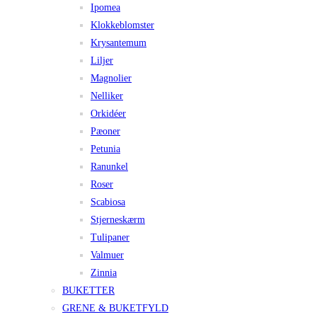
Ipomea
Klokkeblomster
Krysantemum
Liljer
Magnolier
Nelliker
Orkidéer
Pæoner
Petunia
Ranunkel
Roser
Scabiosa
Stjerneskærm
Tulipaner
Valmuer
Zinnia
BUKETTER
GRENE & BUKETFYLD