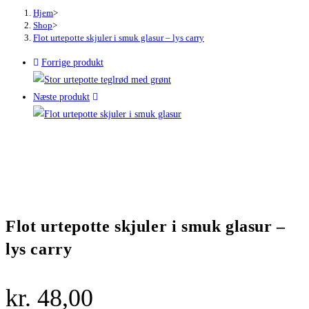
lys
Hjem
>
Shop
>
carry
Flot urtepotte skjuler i smuk glasur – lys carry
antal
Forrige produkt
Næste produkt
Flot urtepotte skjuler i smuk glasur –
lys carry
kr.
48,00