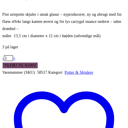
Flot urtepotte skjuler i smuk glasur – nyproduceret, ny og ubrugt med fin
flæse effekt langs kanten øverst og fin lys carrygul nuance nederst – uden
drænhul –
måler 13,5 cm i diameter x 12 cm i højden (udvendige mål).
3 på lager
Flot
-
+
urtepotte
TILFØJ TIL KURV
skjuler
Varenummer (SKU):
58517
Kategori:
Potter & Skjulere
i
smuk
glasur
-
lys
carry
antal