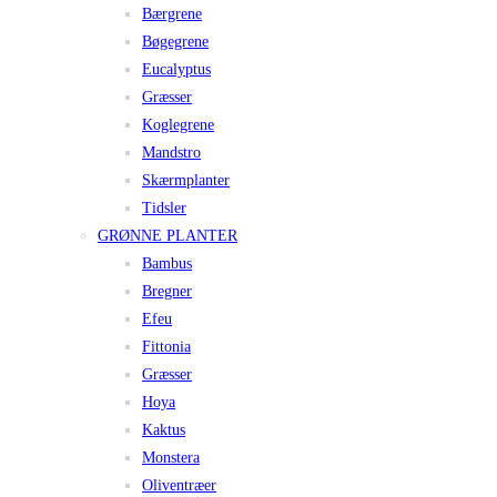
Bærgrene
Bøgegrene
Eucalyptus
Græsser
Koglegrene
Mandstro
Skærmplanter
Tidsler
GRØNNE PLANTER
Bambus
Bregner
Efeu
Fittonia
Græsser
Hoya
Kaktus
Monstera
Oliventræer