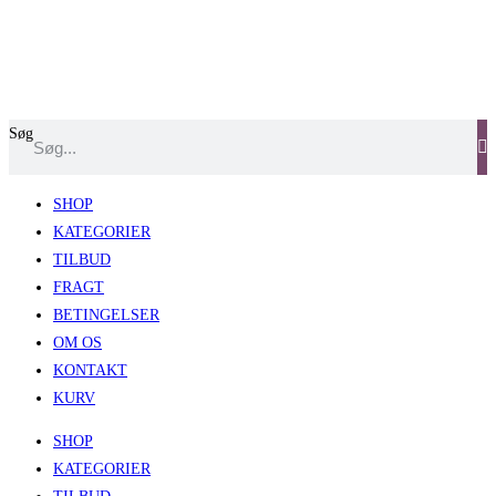
Skip
to
content
Søg
SHOP
KATEGORIER
TILBUD
FRAGT
BETINGELSER
OM OS
KONTAKT
KURV
SHOP
KATEGORIER