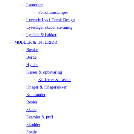
Lanterner
Petroliumslamper
Levende Lys i Dansk Design
Lysestager skaber stemning
Lysfade & bakker
MØBLER & INTERIØR
Bænke
Borde
Hylder
Kasser & opbevaring
Kufferter & Tasker
Knager & Knagerækker
Kommoder
Reoler
Skabe
Skamler & puff
Skodder
Spejle