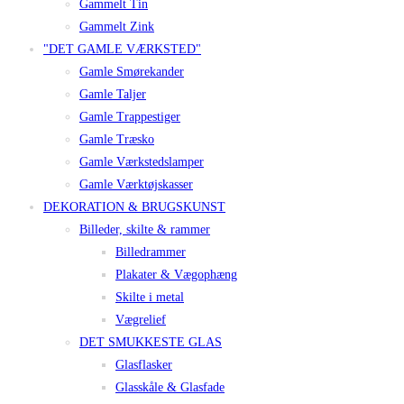
Gammelt Tin
Gammelt Zink
"DET GAMLE VÆRKSTED"
Gamle Smørekander
Gamle Taljer
Gamle Trappestiger
Gamle Træsko
Gamle Værkstedslamper
Gamle Værktøjskasser
DEKORATION & BRUGSKUNST
Billeder, skilte & rammer
Billedrammer
Plakater & Vægophæng
Skilte i metal
Vægrelief
DET SMUKKESTE GLAS
Glasflasker
Glasskåle & Glasfade