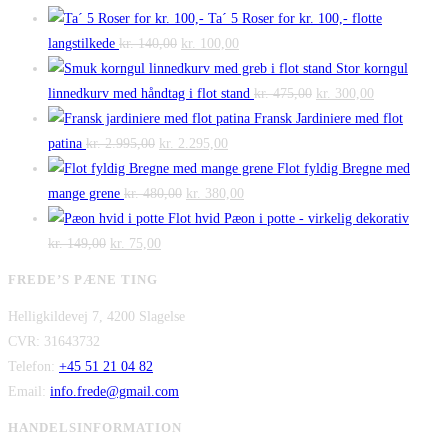
Ta´ 5 Roser for kr. 100,- flotte
Den
Den
langstilkede
kr.
140,00
kr.
100,00
oprindelige
aktuelle
Stor korngul
pris
pris
Den
Den
linnedkurv med håndtag i flot stand
kr.
475,00
kr.
300,00
var:
er:
oprindelige
aktuelle
Fransk Jardiniere med flot
Den
kr. 140,00.
Den
kr. 100,00.
pris
pris
patina
kr.
2.995,00
kr.
2.295,00
oprindelige
aktuelle
var:
er:
Flot fyldig Bregne med
pris
Den
pris
Den
kr. 475,00.
kr. 300,00.
mange grene
kr.
480,00
kr.
380,00
var:
oprindelige
er:
aktuelle
Flot hvid Pæon i potte - virkelig dekorativ
Den
kr. 2.995,00.
Den
pris
kr. 2.295,00.
pris
kr.
149,00
kr.
75,00
oprindelige
aktuelle
var:
er:
FREDE’S PÆNE TING
pris
pris
kr. 480,00.
kr. 380,00.
Helligkildevej 7, 4200 Slagelse
var:
er:
CVR: 31643732
kr. 149,00.
kr. 75,00.
Telefon:
+45 51 21 04 82
Email:
info.frede@gmail.com
HANDELSINFORMATION