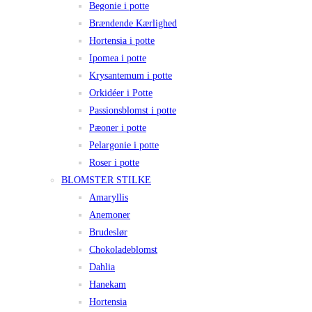
Begonie i potte
Brændende Kærlighed
Hortensia i potte
Ipomea i potte
Krysantemum i potte
Orkidéer i Potte
Passionsblomst i potte
Pæoner i potte
Pelargonie i potte
Roser i potte
BLOMSTER STILKE
Amaryllis
Anemoner
Brudeslør
Chokoladeblomst
Dahlia
Hanekam
Hortensia