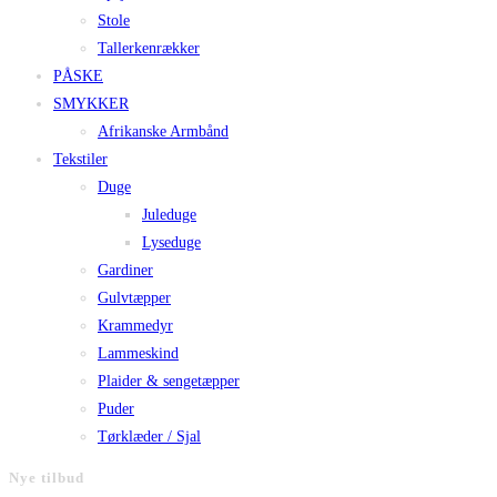
Stole
Tallerkenrækker
PÅSKE
SMYKKER
Afrikanske Armbånd
Tekstiler
Duge
Juleduge
Lyseduge
Gardiner
Gulvtæpper
Krammedyr
Lammeskind
Plaider & sengetæpper
Puder
Tørklæder / Sjal
Nye tilbud