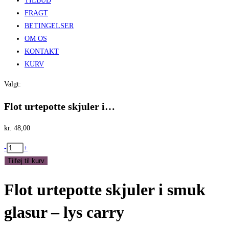
TILBUD
FRAGT
BETINGELSER
OM OS
KONTAKT
KURV
Valgt:
Flot urtepotte skjuler i…
kr.
48,00
Flot
-
+
urtepotte
Tilføj til kurv
skjuler
Flot urtepotte skjuler i smuk
i
smuk
glasur – lys carry
glasur
-