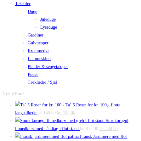
Tekstiler
Duge
Juleduge
Lyseduge
Gardiner
Gulvtæpper
Krammedyr
Lammeskind
Plaider & sengetæpper
Puder
Tørklæder / Sjal
Nye tilbud
Ta´ 5 Roser for kr. 100,- flotte
Den
Den
langstilkede
kr.
140,00
kr.
100,00
oprindelige
aktuelle
Stor korngul
pris
pris
Den
Den
linnedkurv med håndtag i flot stand
kr.
475,00
kr.
300,00
var:
er:
oprindelige
aktuelle
Fransk Jardiniere med flot