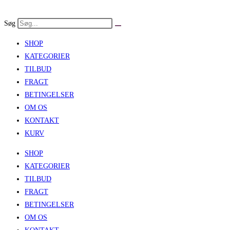
Skip
to
Søg
content
SHOP
KATEGORIER
TILBUD
FRAGT
BETINGELSER
OM OS
KONTAKT
KURV
SHOP
KATEGORIER
TILBUD
FRAGT
BETINGELSER
OM OS