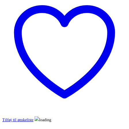
i
pletsølv
antal
Tilføj til ønskeliste