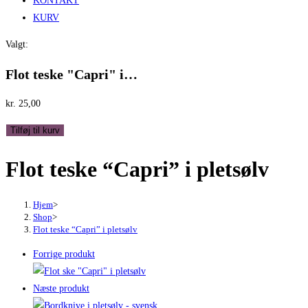
KONTAKT
KURV
Valgt:
Flot teske "Capri" i…
kr.
25,00
Flot
Tilføj til kurv
teske
Flot teske “Capri” i pletsølv
"Capri"
i
pletsølv
Hjem
>
antal
Shop
>
Flot teske “Capri” i pletsølv
Forrige produkt
Næste produkt