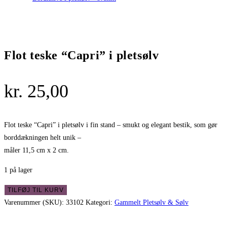
Flot teske “Capri” i pletsølv
kr.
25,00
Flot teske “Capri” i pletsølv i fin stand – smukt og elegant bestik, som gør
borddækningen helt unik –
måler 11,5 cm x 2 cm.
1 på lager
Flot
TILFØJ TIL KURV
teske
Varenummer (SKU):
33102
Kategori:
Gammelt Pletsølv & Sølv
"Capri"