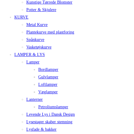
Kunstige Tørrede Blomster
Potter & Skjulere
KURVE
Metal Kurve
Plantekurve med plastforing
Spånkurve
Vasketøjskurve
LAMPER & LYS
Lamper
Bordlamper
Gulvlamper
Loftlamper
Væglamper
Lanterner
Petroliumslamper
Levende Lys i Dansk Design
Lysestager skaber stemning
Lysfade & bakker