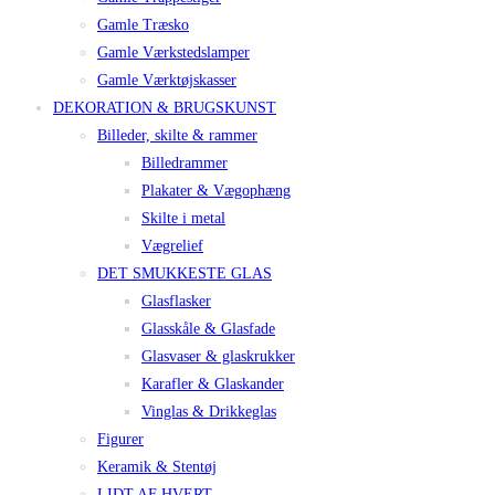
Gamle Træsko
Gamle Værkstedslamper
Gamle Værktøjskasser
DEKORATION & BRUGSKUNST
Billeder, skilte & rammer
Billedrammer
Plakater & Vægophæng
Skilte i metal
Vægrelief
DET SMUKKESTE GLAS
Glasflasker
Glasskåle & Glasfade
Glasvaser & glaskrukker
Karafler & Glaskander
Vinglas & Drikkeglas
Figurer
Keramik & Stentøj
LIDT AF HVERT