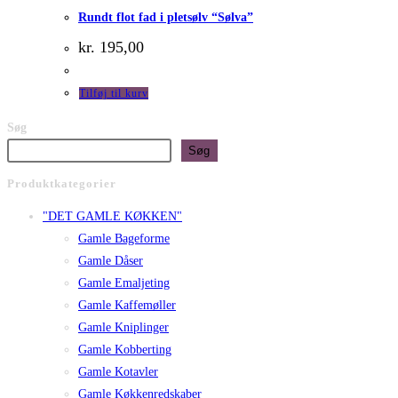
Rundt flot fad i pletsølv “Sølva”
kr.
195,00
Tilføj til kurv
Søg
Søg
Produktkategorier
"DET GAMLE KØKKEN"
Gamle Bageforme
Gamle Dåser
Gamle Emaljeting
Gamle Kaffemøller
Gamle Kniplinger
Gamle Kobberting
Gamle Kotavler
Gamle Køkkenredskaber