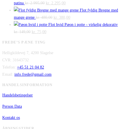
Den
kr. 140,00.
Den
kr. 100,00.
pris
pris
patina
kr.
2.995,00
kr.
2.295,00
oprindelige
aktuelle
var:
er:
Flot fyldig Bregne med
pris
Den
pris
Den
kr. 475,00.
kr. 300,00.
mange grene
kr.
480,00
kr.
380,00
var:
oprindelige
er:
aktuelle
Flot hvid Pæon i potte - virkelig dekorativ
Den
kr. 2.995,00.
Den
pris
kr. 2.295,00.
pris
kr.
149,00
kr.
75,00
oprindelige
aktuelle
var:
er:
FREDE’S PÆNE TING
pris
pris
kr. 480,00.
kr. 380,00.
Helligkildevej 7, 4200 Slagelse
var:
er:
CVR: 31643732
kr. 149,00.
kr. 75,00.
Telefon:
+45 51 21 04 82
Email:
info.frede@gmail.com
HANDELSINFORMATION
Handelsbetingelser
Person Data
Kontakt os
ÅBNINGSTIDER