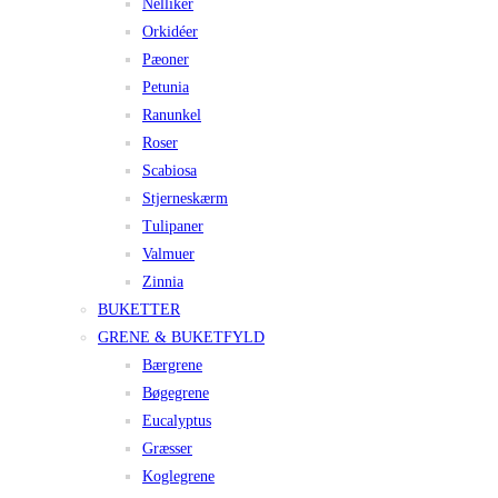
Nelliker
Orkidéer
Pæoner
Petunia
Ranunkel
Roser
Scabiosa
Stjerneskærm
Tulipaner
Valmuer
Zinnia
BUKETTER
GRENE & BUKETFYLD
Bærgrene
Bøgegrene
Eucalyptus
Græsser
Koglegrene