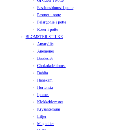
Orkidéer i Potte
Passionsblomst i potte
Pæoner i potte
Pelargonie i potte
Roser i potte
BLOMSTER STILKE
Amaryllis
Anemoner
Brudeslør
Chokoladeblomst
Dahlia
Hanekam
Hortensia
Ipomea
Klokkeblomster
Krysantemum
Liljer
Magnolier