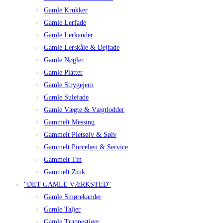
Gamle Krukker
Gamle Lerfade
Gamle Lerkander
Gamle Lerskåle & Dejfade
Gamle Nøgler
Gamle Platter
Gamle Strygejern
Gamle Sulefade
Gamle Vægte & Vægtlodder
Gammelt Messing
Gammelt Pletsølv & Sølv
Gammelt Porcelæn & Service
Gammelt Tin
Gammelt Zink
"DET GAMLE VÆRKSTED"
Gamle Smørekander
Gamle Taljer
Gamle Trappestiger