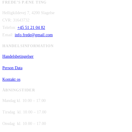
FREDE’S PÆNE TING
pris
pris
kr. 480,00.
kr. 380,00.
Helligkildevej 7, 4200 Slagelse
var:
er:
CVR: 31643732
kr. 149,00.
kr. 75,00.
Telefon:
+45 51 21 04 82
Email:
info.frede@gmail.com
HANDELSINFORMATION
Handelsbetingelser
Person Data
Kontakt os
ÅBNINGSTIDER
Mandag kl. 10.00 – 17.00
Tirsdag kl. 10.00 – 17.00
Onsdag kl. 10.00 – 17.00