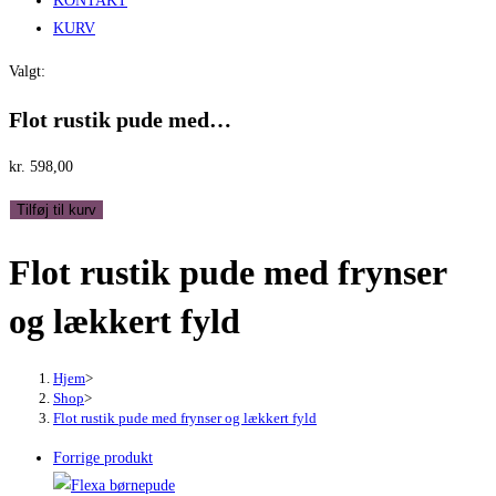
KONTAKT
KURV
Valgt:
Flot rustik pude med…
kr.
598,00
Flot
Tilføj til kurv
rustik
Flot rustik pude med frynser
pude
med
og lækkert fyld
frynser
og
lækkert
Hjem
>
Shop
>
fyld
Flot rustik pude med frynser og lækkert fyld
antal
Forrige produkt