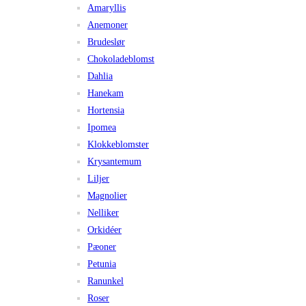
Amaryllis
Anemoner
Brudeslør
Chokoladeblomst
Dahlia
Hanekam
Hortensia
Ipomea
Klokkeblomster
Krysantemum
Liljer
Magnolier
Nelliker
Orkidéer
Pæoner
Petunia
Ranunkel
Roser