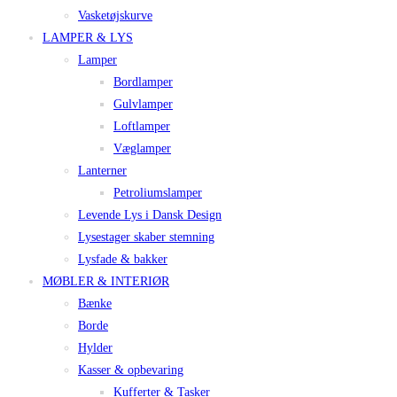
Vasketøjskurve
LAMPER & LYS
Lamper
Bordlamper
Gulvlamper
Loftlamper
Væglamper
Lanterner
Petroliumslamper
Levende Lys i Dansk Design
Lysestager skaber stemning
Lysfade & bakker
MØBLER & INTERIØR
Bænke
Borde
Hylder
Kasser & opbevaring
Kufferter & Tasker