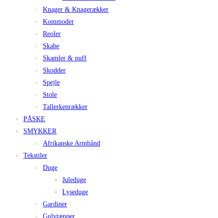
Knager & Knagerækker
Kommoder
Reoler
Skabe
Skamler & puff
Skodder
Spejle
Stole
Tallerkenrækker
PÅSKE
SMYKKER
Afrikanske Armbånd
Tekstiler
Duge
Juleduge
Lyseduge
Gardiner
Gulvtæpper