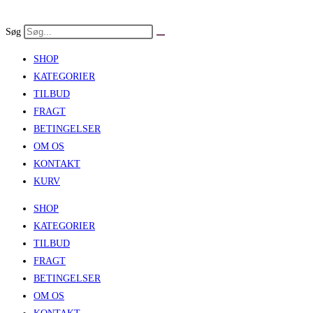
Skip
to
Søg
content
SHOP
KATEGORIER
TILBUD
FRAGT
BETINGELSER
OM OS
KONTAKT
KURV
SHOP
KATEGORIER
TILBUD
FRAGT
BETINGELSER
OM OS