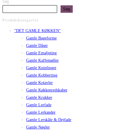
Søg
Søg
Produktkategorier
"DET GAMLE KØKKEN"
Gamle Bageforme
Gamle Dåser
Gamle Emaljeting
Gamle Kaffemøller
Gamle Kniplinger
Gamle Kobberting
Gamle Kotavler
Gamle Køkkenredskaber
Gamle Krukker
Gamle Lerfade
Gamle Lerkander
Gamle Lerskåle & Dejfade
Gamle Nøgler