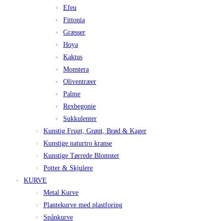
Efeu
Fittonia
Græsser
Hoya
Kaktus
Monstera
Oliventræer
Palme
Rexbegonie
Sukkulenter
Kunstig Frugt, Grønt, Brød & Kager
Kunstige naturtro kranse
Kunstige Tørrede Blomster
Potter & Skjulere
KURVE
Metal Kurve
Plantekurve med plastforing
Spånkurve