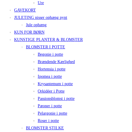
Ure
GAVEKORT
JULETING nisser ophæng pynt
Jule ophæng
KUN FOR BØRN
KUNSTIGE PLANTER & BLOMSTER
BLOMSTER I POTTE
Begonie i potte
Brændende Kærlighed
Hortensia i potte
Ipomea i potte
Krysantemum i potte
Orkidéer i Potte
Passionsblomst i potte
Pæoner i potte
Pelargonie i potte
Roser i potte
BLOMSTER STILKE