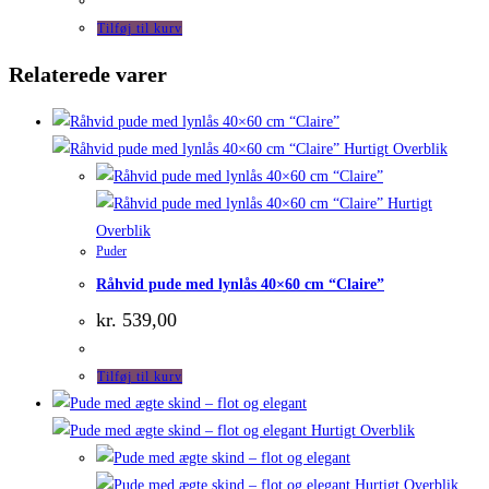
pris
pris
var:
er:
Tilføj til kurv
kr. 539,00.
kr. 299,00.
Relaterede varer
Hurtigt Overblik
Hurtigt
Overblik
Puder
Råhvid pude med lynlås 40×60 cm “Claire”
kr.
539,00
Tilføj til kurv
Hurtigt Overblik
Hurtigt Overblik