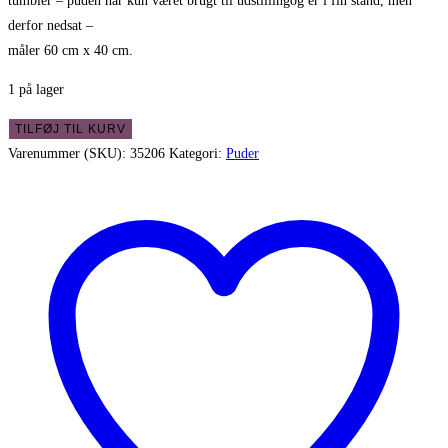
tumbler – puden har kun været brugt til udstillingog er i fin stand, men
derfor nedsat –
måler 60 cm x 40 cm.
1 på lager
Flot
TILFØJ TIL KURV
rustik
Varenummer (SKU):
35206
Kategori:
Puder
pude
med
frynser
og
lækkert
fyld
antal