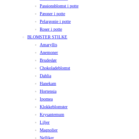
Passionsblomst i potte
Pæoner i potte
Pelargonie i potte
Roser i potte
BLOMSTER STILKE
Amaryllis
Anemoner
Brudeslør
Chokoladeblomst
Dahlia
Hanekam
Hortensia
Ipomea
Klokkeblomster
Krysantemum
Liljer
Magnolier
Nelliker