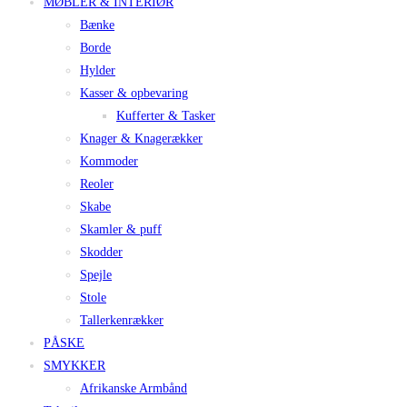
MØBLER & INTERIØR
Bænke
Borde
Hylder
Kasser & opbevaring
Kufferter & Tasker
Knager & Knagerækker
Kommoder
Reoler
Skabe
Skamler & puff
Skodder
Spejle
Stole
Tallerkenrækker
PÅSKE
SMYKKER
Afrikanske Armbånd