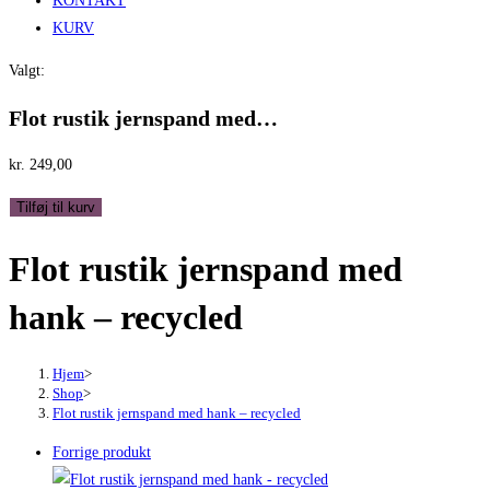
KONTAKT
KURV
Valgt:
Flot rustik jernspand med…
kr.
249,00
Flot
Tilføj til kurv
rustik
Flot rustik jernspand med
jernspand
med
hank – recycled
hank
-
recycled
Hjem
>
Shop
>
antal
Flot rustik jernspand med hank – recycled
Forrige produkt