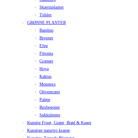
Skærmplanter
Tidsler
GRØNNE PLANTER
Bambus
Bregner
Efeu
Fittonia
Græsser
Hoya
Kaktus
Monstera
Oliventræer
Palme
Rexbegonie
Sukkulenter
Kunstig Frugt, Grønt, Brød & Kager
Kunstige naturtro kranse