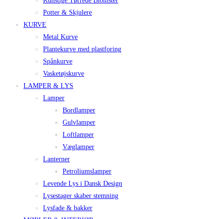
Kunstige Tørrede Blomster
Potter & Skjulere
KURVE
Metal Kurve
Plantekurve med plastforing
Spånkurve
Vasketøjskurve
LAMPER & LYS
Lamper
Bordlamper
Gulvlamper
Loftlamper
Væglamper
Lanterner
Petroliumslamper
Levende Lys i Dansk Design
Lysestager skaber stemning
Lysfade & bakker