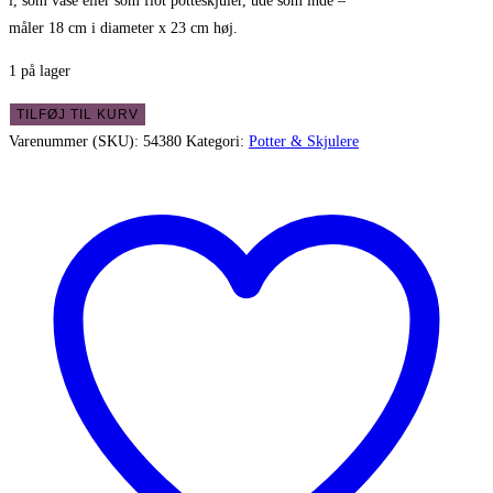
i, som vase eller som flot potteskjuler, ude som inde –
måler 18 cm i diameter x 23 cm høj.
1 på lager
Flot
TILFØJ TIL KURV
rustik
Varenummer (SKU):
54380
Kategori:
Potter & Skjulere
jernspand
med
hank
-
recycled
antal