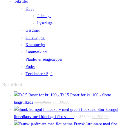
Tekstiler
Duge
Juleduge
Lyseduge
Gardiner
Gulvtæpper
Krammedyr
Lammeskind
Plaider & sengetæpper
Puder
Tørklæder / Sjal
Nye tilbud
Ta´ 5 Roser for kr. 100,- flotte
Den
Den
langstilkede
kr.
140,00
kr.
100,00
oprindelige
aktuelle
Stor korngul
pris
pris
Den
Den
linnedkurv med håndtag i flot stand
kr.
475,00
kr.
300,00
var:
er:
oprindelige
aktuelle
Fransk Jardiniere med flot