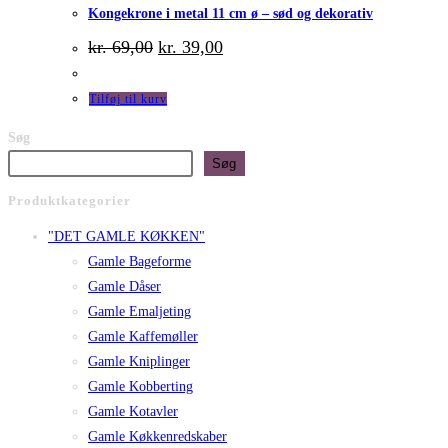
Kongekrone i metal 11 cm ø – sød og dekorativ
Den
Den
kr.
69,00
kr.
39,00
oprindelige
aktuelle
pris
pris
var:
er:
Tilføj til kurv
kr. 69,00.
kr. 39,00.
Søg
Søg
Produktkategorier
"DET GAMLE KØKKEN"
Gamle Bageforme
Gamle Dåser
Gamle Emaljeting
Gamle Kaffemøller
Gamle Kniplinger
Gamle Kobberting
Gamle Kotavler
Gamle Køkkenredskaber