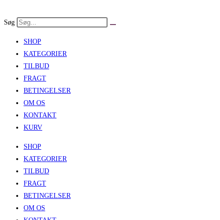
Skip
to
Søg
content
SHOP
KATEGORIER
TILBUD
FRAGT
BETINGELSER
OM OS
KONTAKT
KURV
SHOP
KATEGORIER
TILBUD
FRAGT
BETINGELSER
OM OS