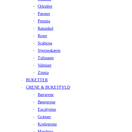
Orkidéer
Pæoner
Petunia
Ranunkel
Roser
Scabiosa
Stjerneskærm
Tulipaner
Valmuer
Zinnia
BUKETTER
GRENE & BUKETFYLD
Bærgrene
Bøgegrene
Eucalyptus
Græsser
Koglegrene
Mandstro