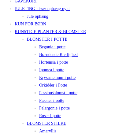
GAVEKORT
JULETING nisser ophæng pynt
Jule ophæng
KUN FOR BØRN
KUNSTIGE PLANTER & BLOMSTER
BLOMSTER I POTTE
Begonie i potte
Brændende Kærlighed
Hortensia i potte
Ipomea i potte
Krysantemum i potte
Orkidéer i Potte
Passionsblomst i potte
Pæoner i potte
Pelargonie i potte
Roser i potte
BLOMSTER STILKE
Amaryllis