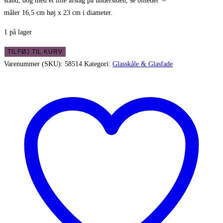
stand, dog med et lille afslag på undersiden, se billedet –
måler 16,5 cm høj x 23 cm i diameter.
1 på lager
Flot
TILFØJ TIL KURV
opsats
Varenummer (SKU):
58514
Kategori:
Glasskåle & Glasfade
i
presset
glas
med
smukt
mønster
antal