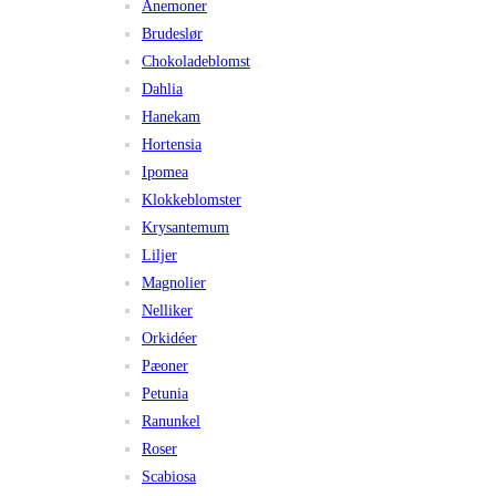
Anemoner
Brudeslør
Chokoladeblomst
Dahlia
Hanekam
Hortensia
Ipomea
Klokkeblomster
Krysantemum
Liljer
Magnolier
Nelliker
Orkidéer
Pæoner
Petunia
Ranunkel
Roser
Scabiosa