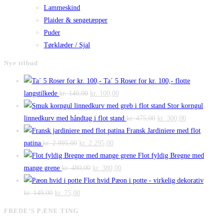
Lammeskind
Plaider & sengetæpper
Puder
Tørklæder / Sjal
Nye tilbud
Ta´ 5 Roser for kr. 100,- flotte
Den
Den
langstilkede
kr.
140,00
kr.
100,00
oprindelige
aktuelle
Stor korngul
pris
pris
Den
Den
linnedkurv med håndtag i flot stand
kr.
475,00
kr.
300,00
var:
er:
oprindelige
aktuelle
Fransk Jardiniere med flot
Den
kr. 140,00.
Den
kr. 100,00.
pris
pris
patina
kr.
2.995,00
kr.
2.295,00
oprindelige
aktuelle
var:
er:
Flot fyldig Bregne med
pris
Den
pris
Den
kr. 475,00.
kr. 300,00.
mange grene
kr.
480,00
kr.
380,00
var:
oprindelige
er:
aktuelle
Flot hvid Pæon i potte - virkelig dekorativ
Den
kr. 2.995,00.
Den
pris
kr. 2.295,00.
pris
kr.
149,00
kr.
75,00
oprindelige
aktuelle
var:
er:
FREDE’S PÆNE TING
pris
pris
kr. 480,00.
kr. 380,00.