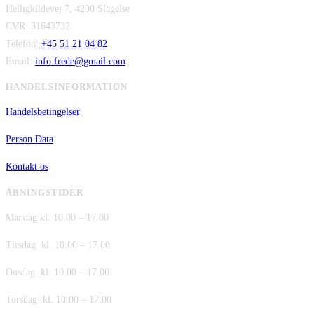
Helligkildevej 7, 4200 Slagelse
var:
er:
CVR: 31643732
kr. 149,00.
kr. 75,00.
Telefon:
+45 51 21 04 82
Email:
info.frede@gmail.com
HANDELSINFORMATION
Handelsbetingelser
Person Data
Kontakt os
ÅBNINGSTIDER
Mandag kl. 10.00 – 17.00
Tirsdag kl. 10.00 – 17.00
Onsdag kl. 10.00 – 17.00
Torsdag kl. 10.00 – 17.00