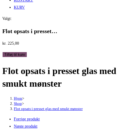
KONTAKT
KURV
Valgt:
Flot opsats i presset…
kr.
225,00
Flot
Tilføj til kurv
opsats
Flot opsats i presset glas med
i
presset
smukt mønster
glas
med
smukt
Hjem
>
Shop
>
mønster
Flot opsats i presset glas med smukt mønster
antal
Forrige produkt
Næste produkt