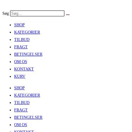
Skip
to
Søg
content
SHOP
KATEGORIER
TILBUD
FRAGT
BETINGELSER
OM OS
KONTAKT
KURV
SHOP
KATEGORIER
TILBUD
FRAGT
BETINGELSER
OM OS