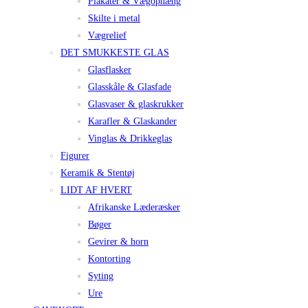
Plakater & Vægophæng
Skilte i metal
Vægrelief
DET SMUKKESTE GLAS
Glasflasker
Glasskåle & Glasfade
Glasvaser & glaskrukker
Karafler & Glaskander
Vinglas & Drikkeglas
Figurer
Keramik & Stentøj
LIDT AF HVERT
Afrikanske Læderæsker
Bøger
Gevirer & horn
Kontorting
Syting
Ure