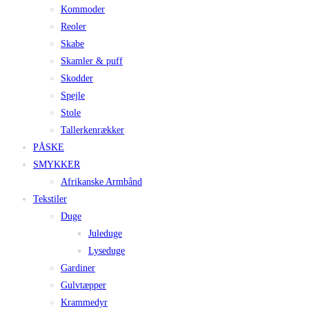
Kommoder
Reoler
Skabe
Skamler & puff
Skodder
Spejle
Stole
Tallerkenrækker
PÅSKE
SMYKKER
Afrikanske Armbånd
Tekstiler
Duge
Juleduge
Lyseduge
Gardiner
Gulvtæpper
Krammedyr