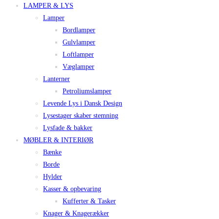
LAMPER & LYS
Lamper
Bordlamper
Gulvlamper
Loftlamper
Væglamper
Lanterner
Petroliumslamper
Levende Lys i Dansk Design
Lysestager skaber stemning
Lysfade & bakker
MØBLER & INTERIØR
Bænke
Borde
Hylder
Kasser & opbevaring
Kufferter & Tasker
Knager & Knagerækker