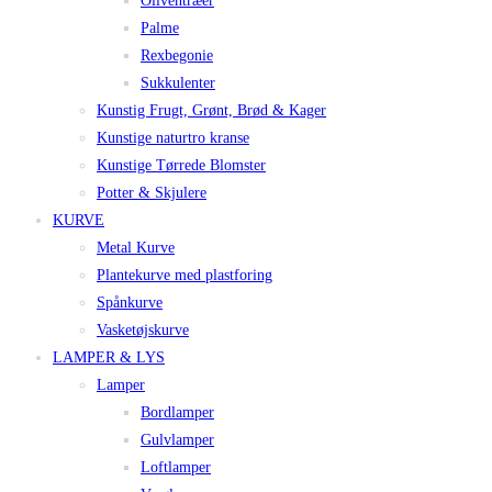
Oliventræer
Palme
Rexbegonie
Sukkulenter
Kunstig Frugt, Grønt, Brød & Kager
Kunstige naturtro kranse
Kunstige Tørrede Blomster
Potter & Skjulere
KURVE
Metal Kurve
Plantekurve med plastforing
Spånkurve
Vasketøjskurve
LAMPER & LYS
Lamper
Bordlamper
Gulvlamper
Loftlamper