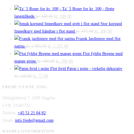
Ta´ 5 Roser for kr. 100,- flotte
Den
Den
langstilkede
kr.
140,00
kr.
100,00
oprindelige
aktuelle
Stor korngul
pris
pris
Den
Den
linnedkurv med håndtag i flot stand
kr.
475,00
kr.
300,00
var:
er:
oprindelige
aktuelle
Fransk Jardiniere med flot
Den
kr. 140,00.
Den
kr. 100,00.
pris
pris
patina
kr.
2.995,00
kr.
2.295,00
oprindelige
aktuelle
var:
er:
Flot fyldig Bregne med
pris
Den
pris
Den
kr. 475,00.
kr. 300,00.
mange grene
kr.
480,00
kr.
380,00
var:
oprindelige
er:
aktuelle
Flot hvid Pæon i potte - virkelig dekorativ
Den
kr. 2.995,00.
Den
pris
kr. 2.295,00.
pris
kr.
149,00
kr.
75,00
oprindelige
aktuelle
var:
er:
FREDE’S PÆNE TING
pris
pris
kr. 480,00.
kr. 380,00.
Helligkildevej 7, 4200 Slagelse
var:
er:
CVR: 31643732
kr. 149,00.
kr. 75,00.
Telefon:
+45 51 21 04 82
Email:
info.frede@gmail.com
HANDELSINFORMATION