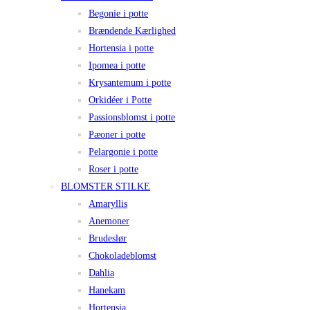
Begonie i potte
Brændende Kærlighed
Hortensia i potte
Ipomea i potte
Krysantemum i potte
Orkidéer i Potte
Passionsblomst i potte
Pæoner i potte
Pelargonie i potte
Roser i potte
BLOMSTER STILKE
Amaryllis
Anemoner
Brudeslør
Chokoladeblomst
Dahlia
Hanekam
Hortensia