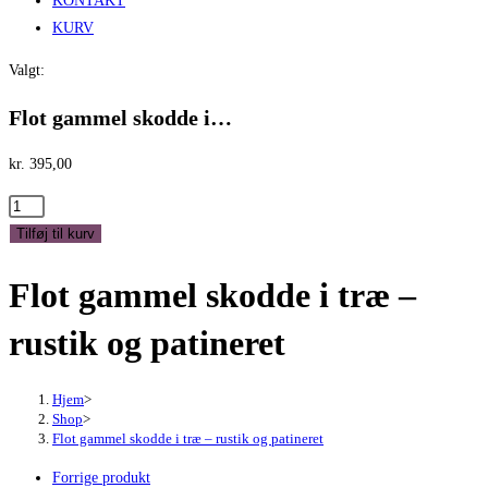
KONTAKT
KURV
Valgt:
Flot gammel skodde i…
kr.
395,00
Flot
gammel
Tilføj til kurv
skodde
Flot gammel skodde i træ –
i
træ
rustik og patineret
-
rustik
og
Hjem
>
Shop
>
patineret
Flot gammel skodde i træ – rustik og patineret
antal
Forrige produkt