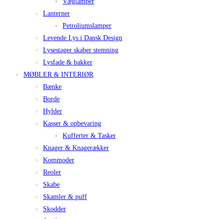
Væglamper
Lanterner
Petroliumslamper
Levende Lys i Dansk Design
Lysestager skaber stemning
Lysfade & bakker
MØBLER & INTERIØR
Bænke
Borde
Hylder
Kasser & opbevaring
Kufferter & Tasker
Knager & Knagerækker
Kommoder
Reoler
Skabe
Skamler & puff
Skodder