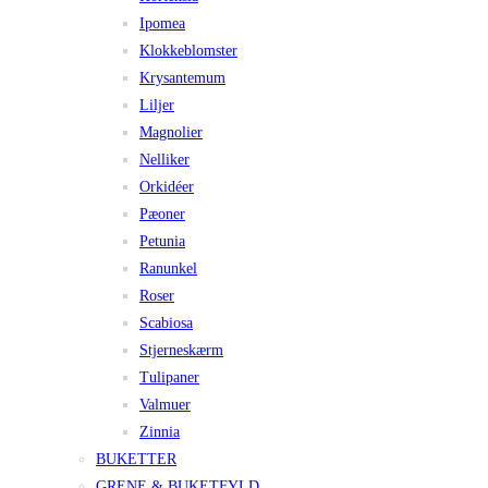
Ipomea
Klokkeblomster
Krysantemum
Liljer
Magnolier
Nelliker
Orkidéer
Pæoner
Petunia
Ranunkel
Roser
Scabiosa
Stjerneskærm
Tulipaner
Valmuer
Zinnia
BUKETTER
GRENE & BUKETFYLD