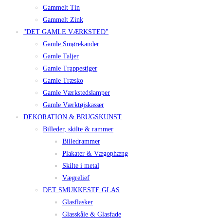
Gammelt Tin
Gammelt Zink
"DET GAMLE VÆRKSTED"
Gamle Smørekander
Gamle Taljer
Gamle Trappestiger
Gamle Træsko
Gamle Værkstedslamper
Gamle Værktøjskasser
DEKORATION & BRUGSKUNST
Billeder, skilte & rammer
Billedrammer
Plakater & Vægophæng
Skilte i metal
Vægrelief
DET SMUKKESTE GLAS
Glasflasker
Glasskåle & Glasfade