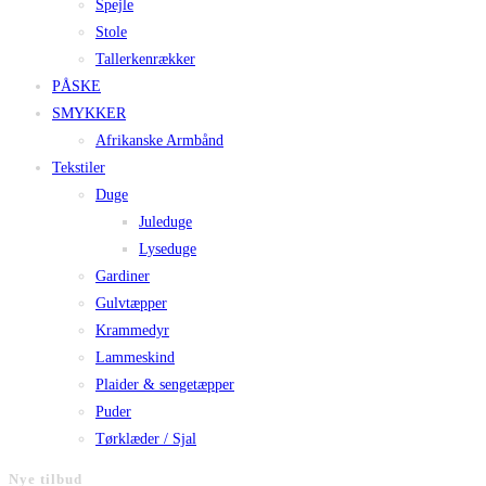
Spejle
Stole
Tallerkenrækker
PÅSKE
SMYKKER
Afrikanske Armbånd
Tekstiler
Duge
Juleduge
Lyseduge
Gardiner
Gulvtæpper
Krammedyr
Lammeskind
Plaider & sengetæpper
Puder
Tørklæder / Sjal
Nye tilbud