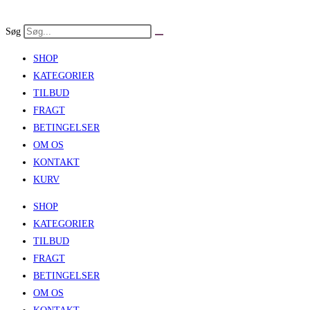
Skip
to
Søg
content
SHOP
KATEGORIER
TILBUD
FRAGT
BETINGELSER
OM OS
KONTAKT
KURV
SHOP
KATEGORIER
TILBUD
FRAGT
BETINGELSER
OM OS