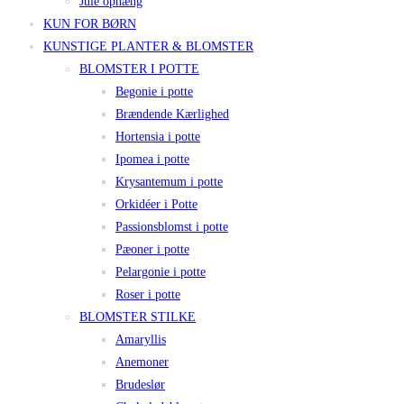
Jule ophæng
KUN FOR BØRN
KUNSTIGE PLANTER & BLOMSTER
BLOMSTER I POTTE
Begonie i potte
Brændende Kærlighed
Hortensia i potte
Ipomea i potte
Krysantemum i potte
Orkidéer i Potte
Passionsblomst i potte
Pæoner i potte
Pelargonie i potte
Roser i potte
BLOMSTER STILKE
Amaryllis
Anemoner
Brudeslør