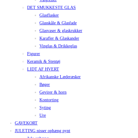
DET SMUKKESTE GLAS
Glasflasker
Glasskåle & Glasfade
Glasvaser & glaskrukker
Karafler & Glaskander
Vinglas & Drikkeglas
Figurer
Keramik & Stentøj
LIDT AF HVERT
Afrikanske Læderæsker
Bøger
Gevirer & horn
Kontorting
Syting
Ure
GAVEKORT
JULETING nisser ophæng pynt