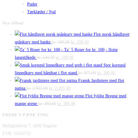
Puder
Tørklæder / Sjal
Nye tilbud
Flot norsk håndlavet
Den
Den
spånkurv med hanke
kr.
348,00
kr.
298,00
oprindelige
aktuelle
Ta´ 5 Roser for kr. 100,- flotte
Den
pris
Den
pris
langstilkede
kr.
140,00
kr.
100,00
oprindelige
var:
aktuelle
er:
Stor korngul
pris
kr. 348,00.
pris
kr. 298,00.
Den
Den
linnedkurv med håndtag i flot stand
kr.
475,00
kr.
300,00
var:
er:
oprindelige
aktuelle
Fransk Jardiniere med flot
Den
kr. 140,00.
Den
kr. 100,00.
pris
pris
patina
kr.
2.995,00
kr.
2.295,00
oprindelige
aktuelle
var:
er:
Flot fyldig Bregne med
pris
Den
pris
Den
kr. 475,00.
kr. 300,00.
mange grene
kr.
480,00
kr.
380,00
var:
oprindelige
er:
aktuelle
FREDE’S PÆNE TING
kr. 2.995,00.
pris
kr. 2.295,00.
pris
Helligkildevej 7, 4200 Slagelse
var:
er:
CVR: 31643732
kr. 480,00.
kr. 380,00.