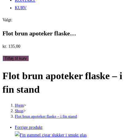
KONTAKT
KURV
Valgt:
Flot brun apoteker flaske…
kr.
135,00
Flot
Tilføj til kurv
brun
Flot brun apoteker flaske – i
apoteker
flaske
fin stand
-
i
fin
Hjem
>
Shop
>
stand
Flot brun apoteker flaske – i fin stand
antal
Forrige produkt