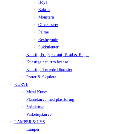
Hoya
Kaktus
Monstera
Oliventræer
Palme
Rexbegonie
Sukkulenter
Kunstig Frugt, Grønt, Brød & Kager
Kunstige naturtro kranse
Kunstige Tørrede Blomster
Potter & Skjulere
KURVE
Metal Kurve
Plantekurve med plastforing
Spånkurve
Vasketøjskurve
LAMPER & LYS
Lamper