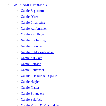
"DET GAMLE KØKKEN"
Gamle Bageforme
Gamle Dåser
Gamle Emaljeting
Gamle Kaffemøller
Gamle Kniplinger
Gamle Kobberting
Gamle Kotavler
Gamle Køkkenredskaber
Gamle Krukker
Gamle Lerfade
Gamle Lerkander
Gamle Lerskåle & Dejfade
Gamle Nøgler
Gamle Platter
Gamle Strygejern
Gamle Sulefade
Gamle Vægte & Vægtlodder