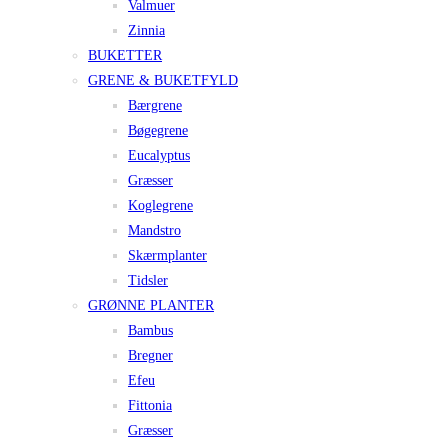
Valmuer
Zinnia
BUKETTER
GRENE & BUKETFYLD
Bærgrene
Bøgegrene
Eucalyptus
Græsser
Koglegrene
Mandstro
Skærmplanter
Tidsler
GRØNNE PLANTER
Bambus
Bregner
Efeu
Fittonia
Græsser