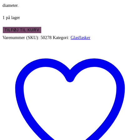
diameter.
1 på lager
Flot
TILFØJ TIL KURV
brun
Varenummer (SKU):
50278
Kategori:
Glasflasker
apoteker
flaske
-
i
fin
stand
antal