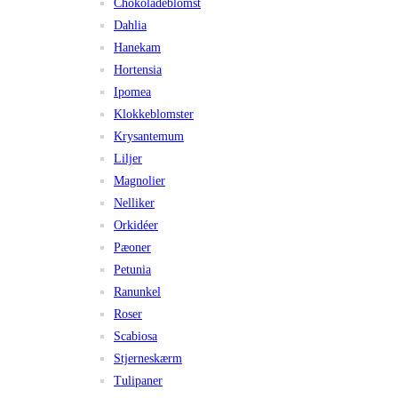
Chokoladeblomst
Dahlia
Hanekam
Hortensia
Ipomea
Klokkeblomster
Krysantemum
Liljer
Magnolier
Nelliker
Orkidéer
Pæoner
Petunia
Ranunkel
Roser
Scabiosa
Stjerneskærm
Tulipaner