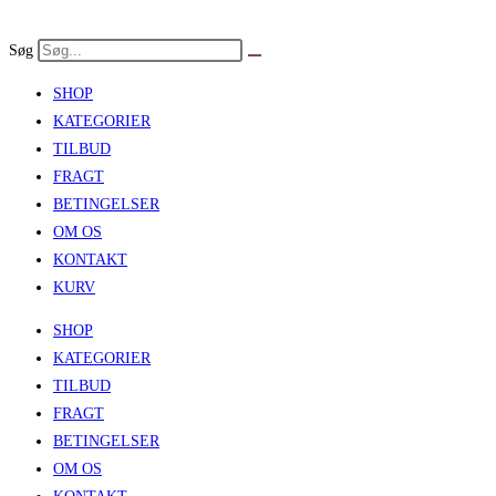
Skip
to
Søg
content
SHOP
KATEGORIER
TILBUD
FRAGT
BETINGELSER
OM OS
KONTAKT
KURV
SHOP
KATEGORIER
TILBUD
FRAGT
BETINGELSER
OM OS