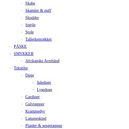
Skabe
Skamler & puff
Skodder
Spejle
Stole
Tallerkenrækker
PÅSKE
SMYKKER
Afrikanske Armbånd
Tekstiler
Duge
Juleduge
Lyseduge
Gardiner
Gulvtæpper
Krammedyr
Lammeskind
Plaider & sengetæpper