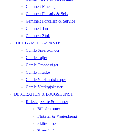
Gammelt Messing
Gammelt Pletsølv & Sølv
Gammelt Porcelæn & Service
Gammelt Tin
Gammelt Zink
"DET GAMLE VÆRKSTED"
Gamle Smørekander
Gamle Taljer
Gamle Trappestiger
Gamle Træsko
Gamle Værkstedslamper
Gamle Værktøjskasser
DEKORATION & BRUGSKUNST
Billeder, skilte & rammer
Billedrammer
Plakater & Vægophæng
Skilte i metal
Vægrelief