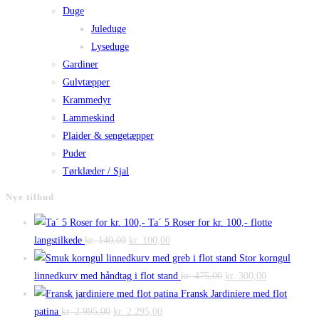
Duge
Juleduge
Lyseduge
Gardiner
Gulvtæpper
Krammedyr
Lammeskind
Plaider & sengetæpper
Puder
Tørklæder / Sjal
Nye tilbud
Ta´ 5 Roser for kr. 100,- flotte
Den
Den
langstilkede
kr.
140,00
kr.
100,00
oprindelige
aktuelle
Stor korngul
pris
pris
Den
Den
linnedkurv med håndtag i flot stand
kr.
475,00
kr.
300,00
var:
er:
oprindelige
aktuelle
Fransk Jardiniere med flot
Den
kr. 140,00.
Den
kr. 100,00.
pris
pris
patina
kr.
2.995,00
kr.
2.295,00