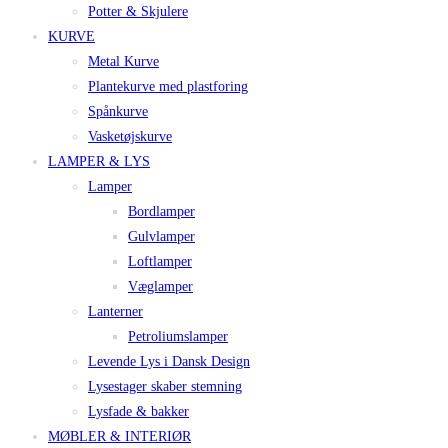
Potter & Skjulere
KURVE
Metal Kurve
Plantekurve med plastforing
Spånkurve
Vasketøjskurve
LAMPER & LYS
Lamper
Bordlamper
Gulvlamper
Loftlamper
Væglamper
Lanterner
Petroliumslamper
Levende Lys i Dansk Design
Lysestager skaber stemning
Lysfade & bakker
MØBLER & INTERIØR