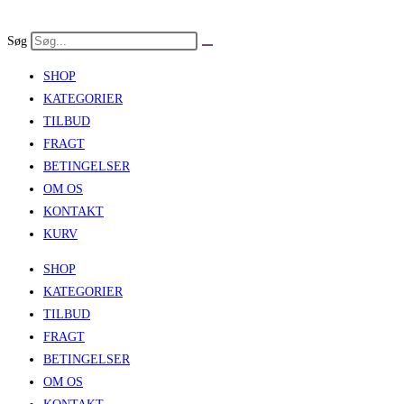
Skip
to
Søg
content
SHOP
KATEGORIER
TILBUD
FRAGT
BETINGELSER
OM OS
KONTAKT
KURV
SHOP
KATEGORIER
TILBUD
FRAGT
BETINGELSER
OM OS