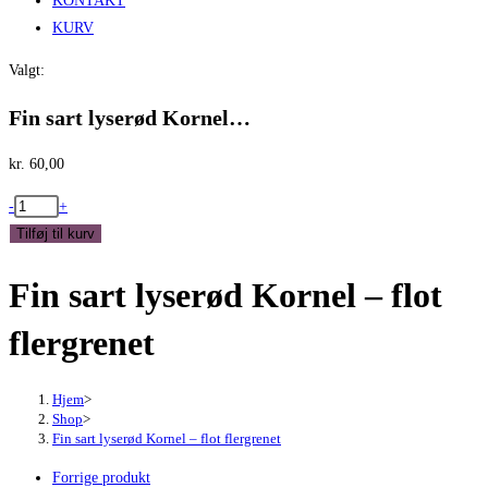
KONTAKT
KURV
Valgt:
Fin sart lyserød Kornel…
kr.
60,00
Fin
-
+
sart
Tilføj til kurv
lyserød
Fin sart lyserød Kornel – flot
Kornel
-
flergrenet
flot
flergrenet
antal
Hjem
>
Shop
>
Fin sart lyserød Kornel – flot flergrenet
Forrige produkt