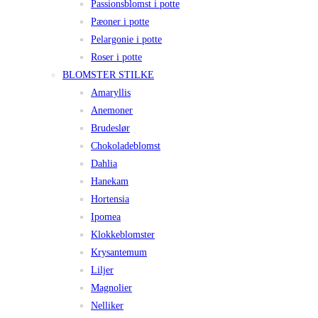
Passionsblomst i potte
Pæoner i potte
Pelargonie i potte
Roser i potte
BLOMSTER STILKE
Amaryllis
Anemoner
Brudeslør
Chokoladeblomst
Dahlia
Hanekam
Hortensia
Ipomea
Klokkeblomster
Krysantemum
Liljer
Magnolier
Nelliker