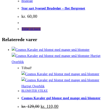
Brudeslør
Stor sart lyserød Brudeslør – flot flergrenet
kr.
60,00
Tilføj til kurv
Relaterede varer
Hurtigt
Overblik
Tilbud!
Hurtigt Overblik
BLOMSTER STILKE
Cosmos Kavaler gul blomst med mange små blomster
Den
Den
kr.
129,00
kr.
110,00