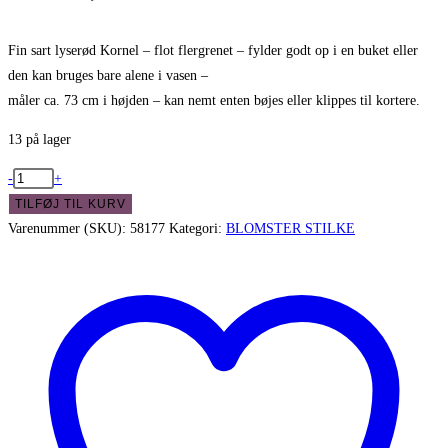
Fin sart lyserød Kornel – flot flergrenet – fylder godt op i en buket eller
den kan bruges bare alene i vasen –
måler ca. 73 cm i højden – kan nemt enten bøjes eller klippes til kortere.
13 på lager
Fin
-
+
sart
TILFØJ TIL KURV
lyserød
Varenummer (SKU):
58177
Kategori:
BLOMSTER STILKE
Kornel
-
flot
flergrenet
antal