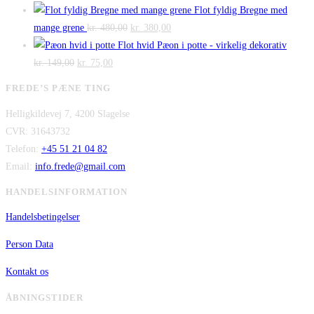
oprindelige
aktuelle
var:
er:
Flot fyldig Bregne med
pris
Den
pris
Den
kr. 475,00.
kr. 300,00.
mange grene
kr.
480,00
kr.
380,00
var:
oprindelige
er:
aktuelle
Flot hvid Pæon i potte - virkelig dekorativ
Den
kr. 2.995,00.
Den
pris
kr. 2.295,00.
pris
kr.
149,00
kr.
75,00
oprindelige
aktuelle
var:
er:
FREDE’S PÆNE TING
pris
pris
kr. 480,00.
kr. 380,00.
Helligkildevej 7, 4200 Slagelse
var:
er:
CVR: 31643732
kr. 149,00.
kr. 75,00.
Telefon:
+45 51 21 04 82
Email:
info.frede@gmail.com
HANDELSINFORMATION
Handelsbetingelser
Person Data
Kontakt os
ÅBNINGSTIDER