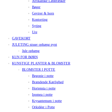
Afrikanske Læderæsker
Bøger
Gevirer & horn
Kontorting
Syting
Ure
GAVEKORT
JULETING nisser ophæng pynt
Jule ophæng
KUN FOR BØRN
KUNSTIGE PLANTER & BLOMSTER
BLOMSTER I POTTE
Begonie i potte
Brændende Kærlighed
Hortensia i potte
Ipomea i potte
Krysantemum i potte
Orkidéer i Potte