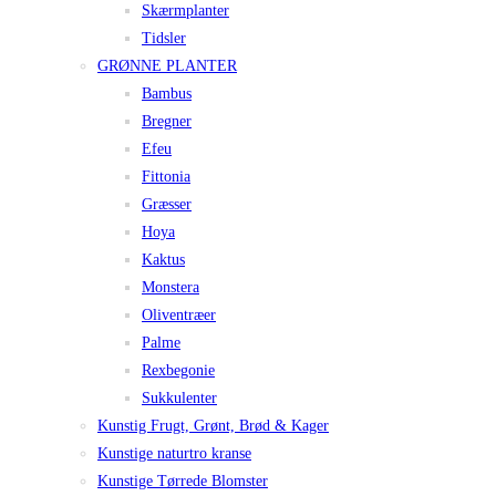
Skærmplanter
Tidsler
GRØNNE PLANTER
Bambus
Bregner
Efeu
Fittonia
Græsser
Hoya
Kaktus
Monstera
Oliventræer
Palme
Rexbegonie
Sukkulenter
Kunstig Frugt, Grønt, Brød & Kager
Kunstige naturtro kranse
Kunstige Tørrede Blomster