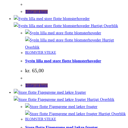
oprindelige
aktuelle
pris
pris
var:
er:
Tilføj til kurv
kr. 129,00.
kr. 110,00.
Hurtigt Overblik
Hurtigt
Overblik
BLOMSTER STILKE
Syrén lilla med store flotte blomsterhoveder
kr.
65,00
Tilføj til kurv
Hurtigt Overblik
Hurtigt Overblik
BLOMSTER STILKE
Store flotte Figengrene med lækre frugter