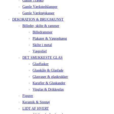
Gamle Træsko
Gamle Værkstedslamper
Gamle Værktøjskasser
DEKORATION & BRUGSKUNST
Billeder, skilte & rammer
Billedrammer
Plakater & Vægophæng
Skilte i metal
Vægrelief
DET SMUKKESTE GLAS
Glasflasker
Glasskåle & Glasfade
Glasvaser & glaskrukker
Karafler & Glaskander
Vinglas & Drikkeglas
Figurer
Keramik & Stentøj
LIDT AF HVERT