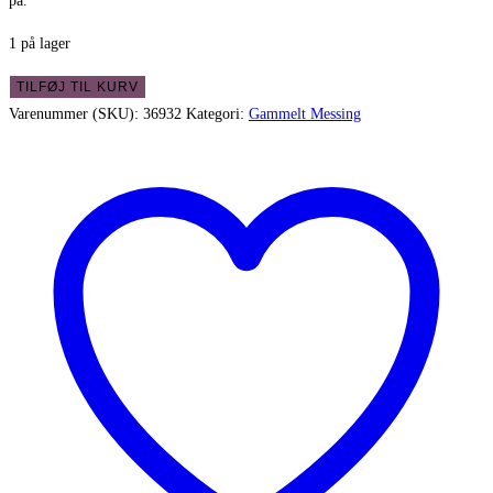
på.
1 på lager
Fin
TILFØJ TIL KURV
gammel
Varenummer (SKU):
36932
Kategori:
Gammelt Messing
messing
kande
med
trægreb
antal