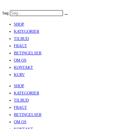
Skip
to
Søg
content
SHOP
KATEGORIER
TILBUD
FRAGT
BETINGELSER
OM OS
KONTAKT
KURV
SHOP
KATEGORIER
TILBUD
FRAGT
BETINGELSER
OM OS