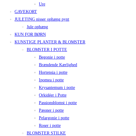
Ure
GAVEKORT
JULETING nisser ophæng pynt
Jule ophæng
KUN FOR BØRN
KUNSTIGE PLANTER & BLOMSTER
BLOMSTER I POTTE
Begonie i potte
Brændende Kærlighed
Hortensia i potte
Ipomea i potte
Krysantemum i potte
Orkidéer i Potte
Passionsblomst i potte
Pæoner i potte
Pelargonie i potte
Roser i potte
BLOMSTER STILKE