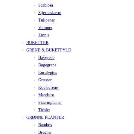
Scabiosa
Stjerneskærm
Tulipaner
Valmuer
Zinnia
BUKETTER
GRENE & BUKETFYLD
Bærgrene
Bøgegrene
Eucalyptus
Græsser
Koglegrene
Mandstro
Skærmplanter
Tidsler
GRØNNE PLANTER
Bambus
Bregner