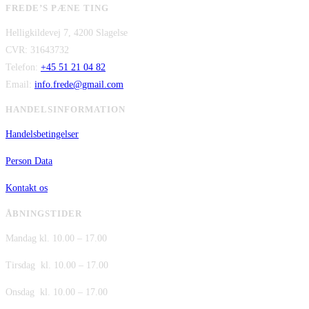
FREDE’S PÆNE TING
pris
pris
kr. 480,00.
kr. 380,00.
Helligkildevej 7, 4200 Slagelse
var:
er:
CVR: 31643732
kr. 149,00.
kr. 75,00.
Telefon:
+45 51 21 04 82
Email:
info.frede@gmail.com
HANDELSINFORMATION
Handelsbetingelser
Person Data
Kontakt os
ÅBNINGSTIDER
Mandag kl. 10.00 – 17.00
Tirsdag kl. 10.00 – 17.00
Onsdag kl. 10.00 – 17.00