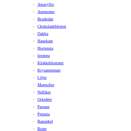
Amaryllis
Anemoner
Brudeslør
Chokoladeblomst
Dahlia
Hanekam
Hortensia
Ipomea
Klokkeblomster
Krysantemum
Liljer
Magnolier
Nelliker
Orkidéer
Pæoner
Petunia
Ranunkel
Roser