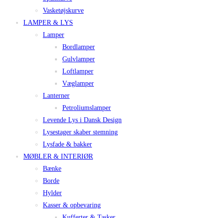
Vasketøjskurve
LAMPER & LYS
Lamper
Bordlamper
Gulvlamper
Loftlamper
Væglamper
Lanterner
Petroliumslamper
Levende Lys i Dansk Design
Lysestager skaber stemning
Lysfade & bakker
MØBLER & INTERIØR
Bænke
Borde
Hylder
Kasser & opbevaring
Kufferter & Tasker