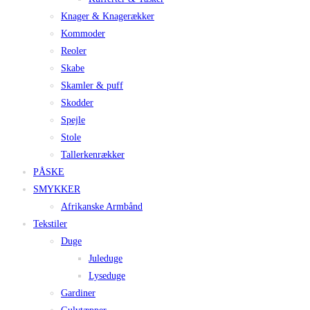
Knager & Knagerækker
Kommoder
Reoler
Skabe
Skamler & puff
Skodder
Spejle
Stole
Tallerkenrækker
PÅSKE
SMYKKER
Afrikanske Armbånd
Tekstiler
Duge
Juleduge
Lyseduge
Gardiner