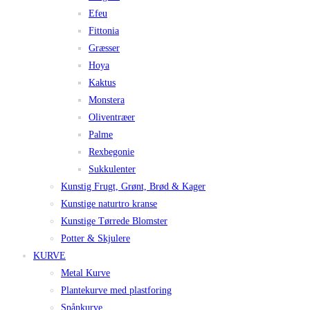
Efeu
Fittonia
Græsser
Hoya
Kaktus
Monstera
Oliventræer
Palme
Rexbegonie
Sukkulenter
Kunstig Frugt, Grønt, Brød & Kager
Kunstige naturtro kranse
Kunstige Tørrede Blomster
Potter & Skjulere
KURVE
Metal Kurve
Plantekurve med plastforing
Spånkurve