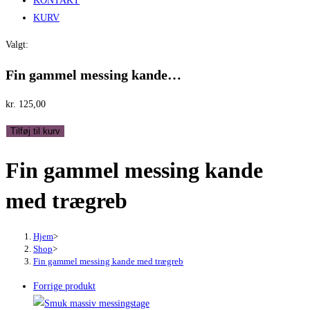
KONTAKT
KURV
Valgt:
Fin gammel messing kande…
kr.
125,00
Fin
Tilføj til kurv
gammel
Fin gammel messing kande
messing
kande
med trægreb
med
trægreb
antal
Hjem
>
Shop
>
Fin gammel messing kande med trægreb
Forrige produkt