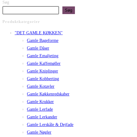
Søg
Søg
Produktkategorier
"DET GAMLE KØKKEN"
Gamle Bageforme
Gamle Dåser
Gamle Emaljeting
Gamle Kaffemøller
Gamle Kniplinger
Gamle Kobberting
Gamle Kotavler
Gamle Køkkenredskaber
Gamle Krukker
Gamle Lerfade
Gamle Lerkander
Gamle Lerskåle & Dejfade
Gamle Nøgler