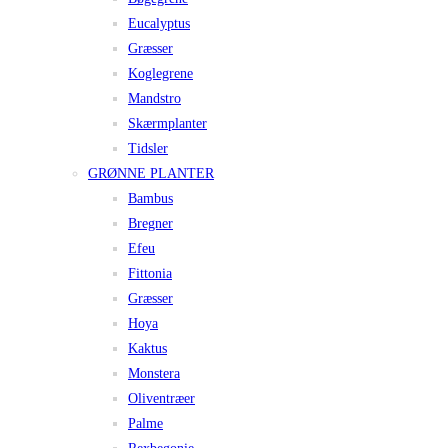
Eucalyptus
Græsser
Koglegrene
Mandstro
Skærmplanter
Tidsler
GRØNNE PLANTER
Bambus
Bregner
Efeu
Fittonia
Græsser
Hoya
Kaktus
Monstera
Oliventræer
Palme