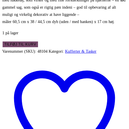
med lukketøj, som virker og med fine forstærkninger på hjørnerne – en sød
gammel sag, som også er rigtig pæn indeni – god til opbevaring af alt
muligt og virkelig dekorativ at have liggende –
måler 60,5 cm x 38 / 44,5 cm dyb (uden / med hanken) x 17 cm høj.
1 på lager
Fin
TILFØJ TIL KURV
gammel
Varenummer (SKU):
48104
Kategori:
Kufferter & Tasker
kuffert
med
sjæl
og
charme
antal