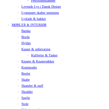
Petroliumslamper
Levende Lys i Dansk Design
Lysestager skaber stemning
Lysfade & bakker
MØBLER & INTERIØR
Bænke
Borde
Hylder
Kasser & opbevaring
Kufferter & Tasker
Knager & Knagerækker
Kommoder
Reoler
Skabe
Skamler & puff
Skodder
Spejle
Stole