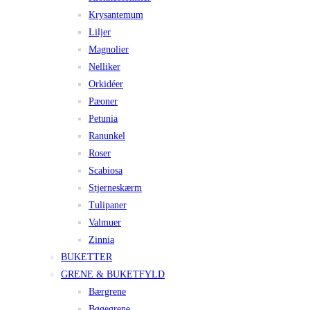
Krysantemum
Liljer
Magnolier
Nelliker
Orkidéer
Pæoner
Petunia
Ranunkel
Roser
Scabiosa
Stjerneskærm
Tulipaner
Valmuer
Zinnia
BUKETTER
GRENE & BUKETFYLD
Bærgrene
Bøgegrene