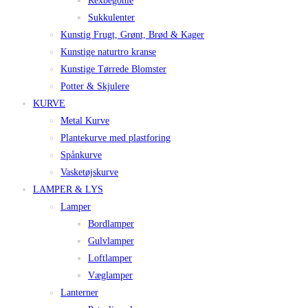
Rexbegonie
Sukkulenter
Kunstig Frugt, Grønt, Brød & Kager
Kunstige naturtro kranse
Kunstige Tørrede Blomster
Potter & Skjulere
KURVE
Metal Kurve
Plantekurve med plastforing
Spånkurve
Vasketøjskurve
LAMPER & LYS
Lamper
Bordlamper
Gulvlamper
Loftlamper
Væglamper
Lanterner