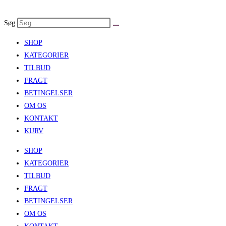
Skip
to
Søg
content
SHOP
KATEGORIER
TILBUD
FRAGT
BETINGELSER
OM OS
KONTAKT
KURV
SHOP
KATEGORIER
TILBUD
FRAGT
BETINGELSER
OM OS