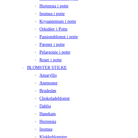
Hortensia i potte
Ipomea i potte
Krysantemum i potte
Orkidéer i Potte
Passionsblomst i potte
Pæoner i potte
Pelargonie i potte
Roser i potte
BLOMSTER STILKE
Amaryllis
Anemoner
Brudeslør
Chokoladeblomst
Dahlia
Hanekam
Hortensia
Ipomea
Klokkeblomster