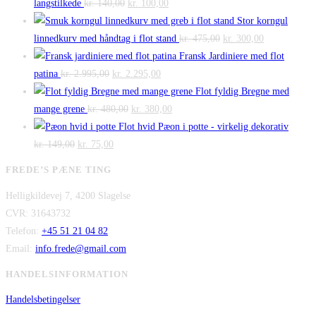
Den
Den
langstilkede
kr.
140,00
kr.
100,00
oprindelige
aktuelle
Stor korngul
pris
pris
Den
Den
linnedkurv med håndtag i flot stand
kr.
475,00
kr.
300,00
var:
er:
oprindelige
aktuelle
Fransk Jardiniere med flot
Den
kr. 140,00.
Den
kr. 100,00.
pris
pris
patina
kr.
2.995,00
kr.
2.295,00
oprindelige
aktuelle
var:
er:
Flot fyldig Bregne med
pris
Den
pris
Den
kr. 475,00.
kr. 300,00.
mange grene
kr.
480,00
kr.
380,00
var:
oprindelige
er:
aktuelle
Flot hvid Pæon i potte - virkelig dekorativ
Den
kr. 2.995,00.
Den
pris
kr. 2.295,00.
pris
kr.
149,00
kr.
75,00
oprindelige
aktuelle
var:
er:
FREDE’S PÆNE TING
pris
pris
kr. 480,00.
kr. 380,00.
Helligkildevej 7, 4200 Slagelse
var:
er:
CVR: 31643732
kr. 149,00.
kr. 75,00.
Telefon:
+45 51 21 04 82
Email:
info.frede@gmail.com
HANDELSINFORMATION
Handelsbetingelser