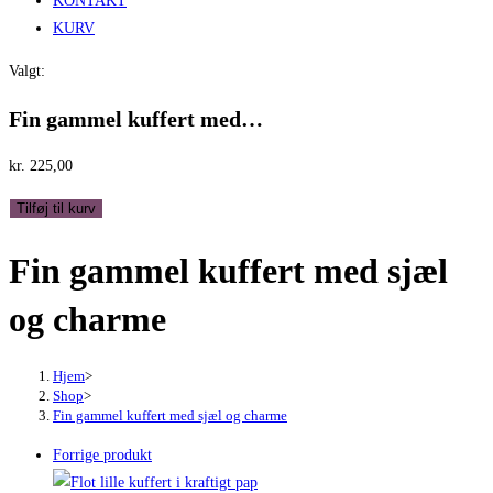
KONTAKT
KURV
Valgt:
Fin gammel kuffert med…
kr.
225,00
Fin
Tilføj til kurv
gammel
Fin gammel kuffert med sjæl
kuffert
med
og charme
sjæl
og
charme
Hjem
>
Shop
>
antal
Fin gammel kuffert med sjæl og charme
Forrige produkt