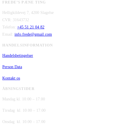
FREDE’S PÆNE TING
pris
pris
kr. 480,00.
kr. 380,00.
Helligkildevej 7, 4200 Slagelse
var:
er:
CVR: 31643732
kr. 149,00.
kr. 75,00.
Telefon:
+45 51 21 04 82
Email:
info.frede@gmail.com
HANDELSINFORMATION
Handelsbetingelser
Person Data
Kontakt os
ÅBNINGSTIDER
Mandag kl. 10.00 – 17.00
Tirsdag kl. 10.00 – 17.00
Onsdag kl. 10.00 – 17.00