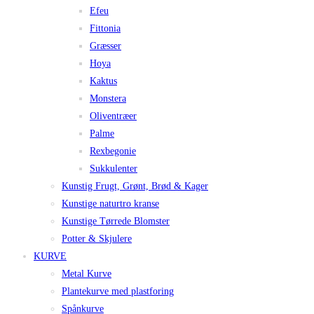
Efeu
Fittonia
Græsser
Hoya
Kaktus
Monstera
Oliventræer
Palme
Rexbegonie
Sukkulenter
Kunstig Frugt, Grønt, Brød & Kager
Kunstige naturtro kranse
Kunstige Tørrede Blomster
Potter & Skjulere
KURVE
Metal Kurve
Plantekurve med plastforing
Spånkurve