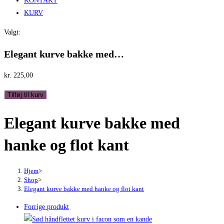
KONTAKT
KURV
Valgt:
Elegant kurve bakke med…
kr.
225,00
Elegant
Tilføj til kurv
kurve
Elegant kurve bakke med
bakke
med
hanke og flot kant
hanke
og
flot
Hjem
>
Shop
>
kant
Elegant kurve bakke med hanke og flot kant
antal
Forrige produkt