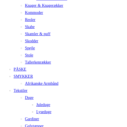
Knager & Knagerækker
Kommoder
Reoler
Skabe
Skamler & puff
Skodder
Spejle
Stole
Tallerkenrækker
PÅSKE
SMYKKER
Afrikanske Armbånd
Tekstiler
Duge
Juleduge
Lyseduge
Gardiner
Gulvtæpper