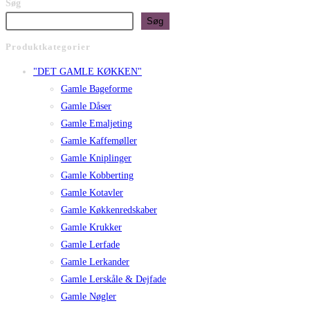
Søg
Søg
Produktkategorier
"DET GAMLE KØKKEN"
Gamle Bageforme
Gamle Dåser
Gamle Emaljeting
Gamle Kaffemøller
Gamle Kniplinger
Gamle Kobberting
Gamle Kotavler
Gamle Køkkenredskaber
Gamle Krukker
Gamle Lerfade
Gamle Lerkander
Gamle Lerskåle & Dejfade
Gamle Nøgler