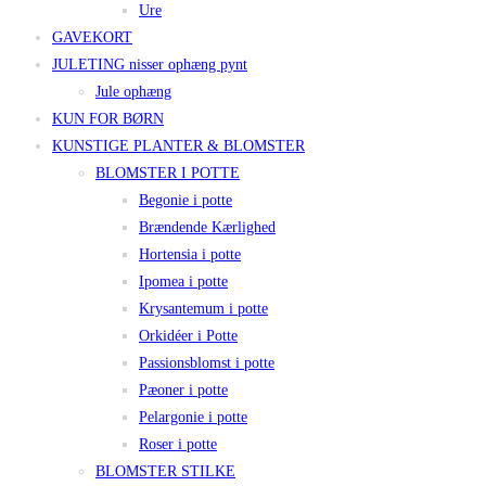
Ure
GAVEKORT
JULETING nisser ophæng pynt
Jule ophæng
KUN FOR BØRN
KUNSTIGE PLANTER & BLOMSTER
BLOMSTER I POTTE
Begonie i potte
Brændende Kærlighed
Hortensia i potte
Ipomea i potte
Krysantemum i potte
Orkidéer i Potte
Passionsblomst i potte
Pæoner i potte
Pelargonie i potte
Roser i potte
BLOMSTER STILKE