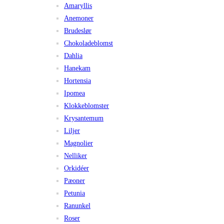
Amaryllis
Anemoner
Brudeslør
Chokoladeblomst
Dahlia
Hanekam
Hortensia
Ipomea
Klokkeblomster
Krysantemum
Liljer
Magnolier
Nelliker
Orkidéer
Pæoner
Petunia
Ranunkel
Roser