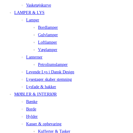
Vasketøjskurve
LAMPER & LYS
Lamper
Bordlamper
Gulvlamper
Loftlamper
Væglamper
Lanterner
Petroliumslamper
Levende Lys i Dansk Design
Lysestager skaber stemning
Lysfade & bakker
MØBLER & INTERIØR
Bænke
Borde
Hylder
Kasser & opbevaring
Kufferter & Tasker