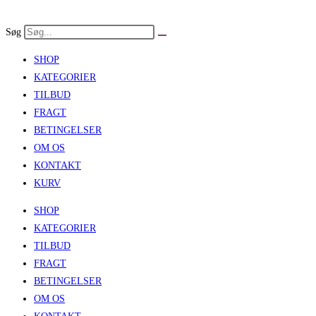
Skip
to
Søg
content
SHOP
KATEGORIER
TILBUD
FRAGT
BETINGELSER
OM OS
KONTAKT
KURV
SHOP
KATEGORIER
TILBUD
FRAGT
BETINGELSER
OM OS