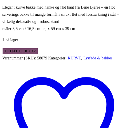
Elegant kurve bakke med hanke og flot kant fra Lene Bjerre – en flot
serverings bakke til mange formål i smukt flet med forstærkning i stål –
virkelig dekorativ og i robust stand –
måler 8,5 cm / 16,5 cm høj x 59 cm x 39 cm.
1 på lager
Elegant
TILFØJ TIL KURV
kurve
Varenummer (SKU):
58079
Kategorier:
KURVE
,
Lysfade & bakker
bakke
med
hanke
og
flot
kant
antal