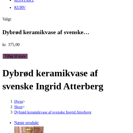
KONTAKT
KURV
Valgt:
Dybrød keramikvase af svenske…
kr.
375,00
Dybrød
Tilføj til kurv
keramikvase
Dybrød keramikvase af
af
svenske
svenske Ingrid Atterberg
Ingrid
Atterberg
antal
Hjem
>
Shop
>
Dybrød keramikvase af svenske Ingrid Atterberg
Næste produkt