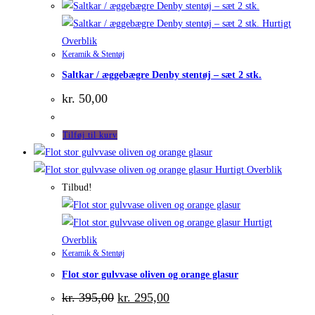
Hurtigt
Overblik
Keramik & Stentøj
Saltkar / æggebægre Denby stentøj – sæt 2 stk.
kr.
50,00
Tilføj til kurv
Hurtigt Overblik
Tilbud!
Hurtigt
Overblik
Keramik & Stentøj
Flot stor gulvvase oliven og orange glasur
Den
Den
kr.
395,00
kr.
295,00
oprindelige
aktuelle