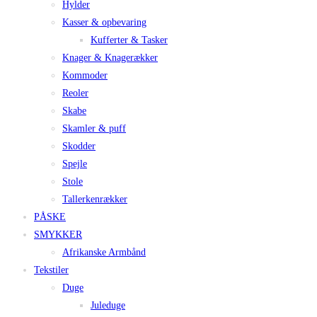
Hylder
Kasser & opbevaring
Kufferter & Tasker
Knager & Knagerækker
Kommoder
Reoler
Skabe
Skamler & puff
Skodder
Spejle
Stole
Tallerkenrækker
PÅSKE
SMYKKER
Afrikanske Armbånd
Tekstiler
Duge
Juleduge