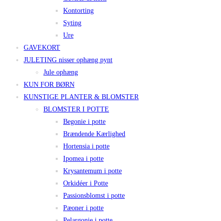
Kontorting
Syting
Ure
GAVEKORT
JULETING nisser ophæng pynt
Jule ophæng
KUN FOR BØRN
KUNSTIGE PLANTER & BLOMSTER
BLOMSTER I POTTE
Begonie i potte
Brændende Kærlighed
Hortensia i potte
Ipomea i potte
Krysantemum i potte
Orkidéer i Potte
Passionsblomst i potte
Pæoner i potte
Pelargonie i potte