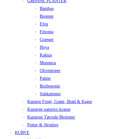
GRØNNE PLANTER
Bambus
Bregner
Efeu
Fittonia
Græsser
Hoya
Kaktus
Monstera
Oliventræer
Palme
Rexbegonie
Sukkulenter
Kunstig Frugt, Grønt, Brød & Kager
Kunstige naturtro kranse
Kunstige Tørrede Blomster
Potter & Skjulere
KURVE