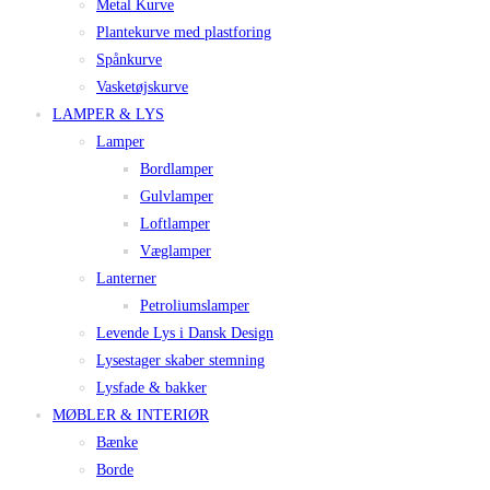
Metal Kurve
Plantekurve med plastforing
Spånkurve
Vasketøjskurve
LAMPER & LYS
Lamper
Bordlamper
Gulvlamper
Loftlamper
Væglamper
Lanterner
Petroliumslamper
Levende Lys i Dansk Design
Lysestager skaber stemning
Lysfade & bakker
MØBLER & INTERIØR
Bænke
Borde