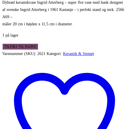
Dybrød keramikvase Ingrid Atterberg – super flot vase med hank designet
af svenske Ingrid Atterberg i 1961 Kastanje – i perfekt stand og mrk. 2566
A69 –
måler 20 cm i højden x 11,5 cm i diameter.
1 på lager
Dybrød
TILFØJ TIL KURV
keramikvase
Varenummer (SKU):
2621
Kategori:
Keramik & Stentøj
af
svenske
Ingrid
Atterberg
antal