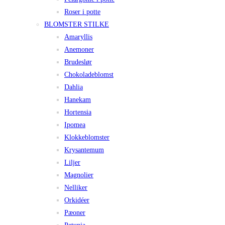
Roser i potte
BLOMSTER STILKE
Amaryllis
Anemoner
Brudeslør
Chokoladeblomst
Dahlia
Hanekam
Hortensia
Ipomea
Klokkeblomster
Krysantemum
Liljer
Magnolier
Nelliker
Orkidéer
Pæoner