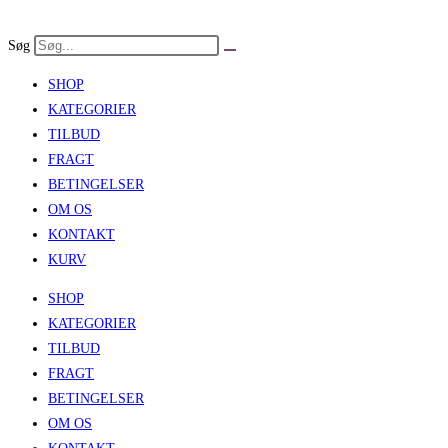
Skip
to
Søg
content
SHOP
KATEGORIER
TILBUD
FRAGT
BETINGELSER
OM OS
KONTAKT
KURV
SHOP
KATEGORIER
TILBUD
FRAGT
BETINGELSER
OM OS