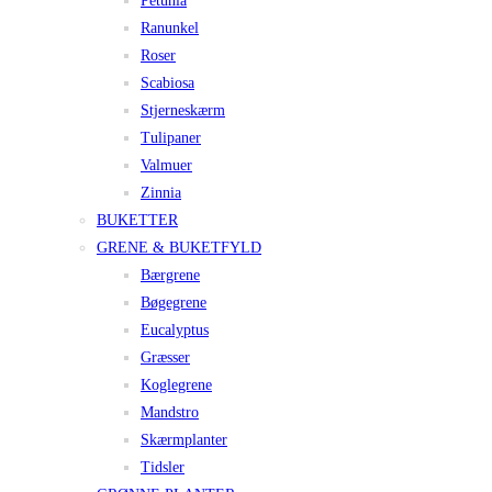
Petunia
Ranunkel
Roser
Scabiosa
Stjerneskærm
Tulipaner
Valmuer
Zinnia
BUKETTER
GRENE & BUKETFYLD
Bærgrene
Bøgegrene
Eucalyptus
Græsser
Koglegrene
Mandstro
Skærmplanter
Tidsler