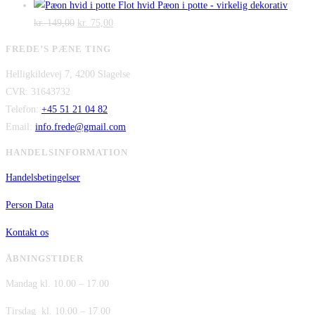
var:
oprindelige
er:
aktuelle
Flot hvid Pæon i potte - virkelig dekorativ
Den
kr. 2.995,00.
Den
pris
kr. 2.295,00.
pris
kr.
149,00
kr.
75,00
oprindelige
aktuelle
var:
er:
FREDE’S PÆNE TING
pris
pris
kr. 480,00.
kr. 380,00.
Helligkildevej 7, 4200 Slagelse
var:
er:
CVR: 31643732
kr. 149,00.
kr. 75,00.
Telefon:
+45 51 21 04 82
Email:
info.frede@gmail.com
HANDELSINFORMATION
Handelsbetingelser
Person Data
Kontakt os
ÅBNINGSTIDER
Mandag kl. 10.00 – 17.00
Tirsdag kl. 10.00 – 17.00