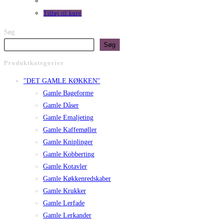
pris
pris
var:
er:
Tilføj til kurv
kr. 395,00.
kr. 295,00.
Søg
Søg
Produktkategorier
"DET GAMLE KØKKEN"
Gamle Bageforme
Gamle Dåser
Gamle Emaljeting
Gamle Kaffemøller
Gamle Kniplinger
Gamle Kobberting
Gamle Kotavler
Gamle Køkkenredskaber
Gamle Krukker
Gamle Lerfade
Gamle Lerkander