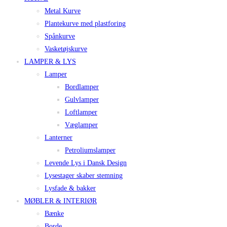
Metal Kurve
Plantekurve med plastforing
Spånkurve
Vasketøjskurve
LAMPER & LYS
Lamper
Bordlamper
Gulvlamper
Loftlamper
Væglamper
Lanterner
Petroliumslamper
Levende Lys i Dansk Design
Lysestager skaber stemning
Lysfade & bakker
MØBLER & INTERIØR
Bænke
Borde