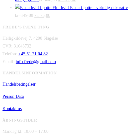
var:
oprindelige
er:
aktuelle
Flot hvid Pæon i potte - virkelig dekorativ
Den
kr. 2.995,00.
Den
pris
kr. 2.295,00.
pris
kr.
149,00
kr.
75,00
oprindelige
aktuelle
var:
er:
FREDE’S PÆNE TING
pris
pris
kr. 480,00.
kr. 380,00.
Helligkildevej 7, 4200 Slagelse
var:
er:
CVR: 31643732
kr. 149,00.
kr. 75,00.
Telefon:
+45 51 21 04 82
Email:
info.frede@gmail.com
HANDELSINFORMATION
Handelsbetingelser
Person Data
Kontakt os
ÅBNINGSTIDER
Mandag kl. 10.00 – 17.00