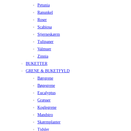
Petunia
Ranunkel
Roser
Scabiosa
Stjerneskærm
Tulipaner
Valmuer
Zinnia
BUKETTER
GRENE & BUKETFYLD
Bærgrene
Bøgegrene
Eucalyptus
Græsser
Koglegrene
Mandstro
Skærmplanter
Tidsler