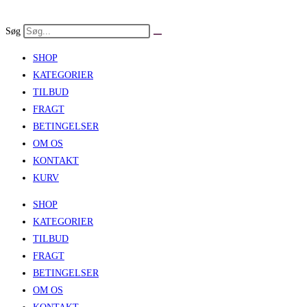
Skip
to
Søg
content
SHOP
KATEGORIER
TILBUD
FRAGT
BETINGELSER
OM OS
KONTAKT
KURV
SHOP
KATEGORIER
TILBUD
FRAGT
BETINGELSER
OM OS