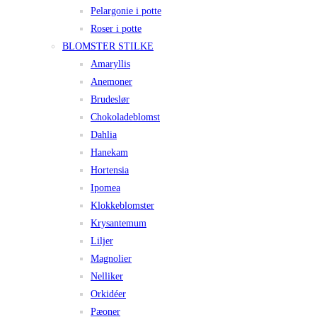
Pelargonie i potte
Roser i potte
BLOMSTER STILKE
Amaryllis
Anemoner
Brudeslør
Chokoladeblomst
Dahlia
Hanekam
Hortensia
Ipomea
Klokkeblomster
Krysantemum
Liljer
Magnolier
Nelliker
Orkidéer
Pæoner