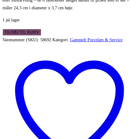
eller misfarvning – de 6 tallerkener sælges samlet til prisen som et sæt –
måler 24,3 cm i diameter x 3,7 cm høje.
1 på lager
Dybe
TILFØJ TIL KURV
tallerkener
Varenummer (SKU):
58692
Kategori:
Gammelt Porcelæn & Service
fra
Bavaria
i
flot
stand
-
sæt
6
stk.
antal