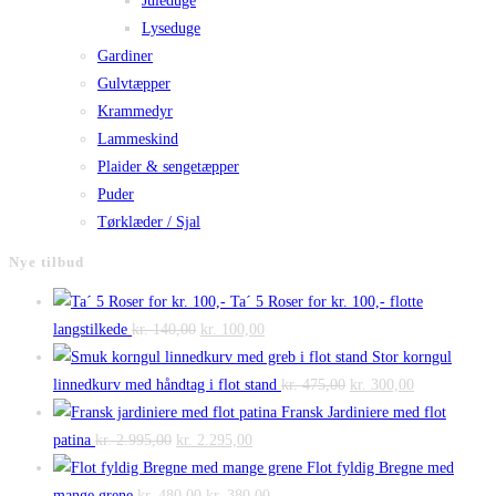
Juleduge
Lyseduge
Gardiner
Gulvtæpper
Krammedyr
Lammeskind
Plaider & sengetæpper
Puder
Tørklæder / Sjal
Nye tilbud
Ta´ 5 Roser for kr. 100,- flotte
Den
Den
langstilkede
kr.
140,00
kr.
100,00
oprindelige
aktuelle
Stor korngul
pris
pris
Den
Den
linnedkurv med håndtag i flot stand
kr.
475,00
kr.
300,00
var:
er:
oprindelige
aktuelle
Fransk Jardiniere med flot
Den
kr. 140,00.
Den
kr. 100,00.
pris
pris
patina
kr.
2.995,00
kr.
2.295,00
oprindelige
aktuelle
var:
er:
Flot fyldig Bregne med
pris
Den
pris
Den
kr. 475,00.
kr. 300,00.
mange grene
kr.
480,00
kr.
380,00