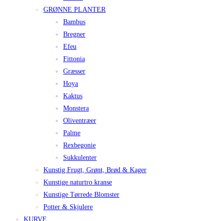
GRØNNE PLANTER
Bambus
Bregner
Efeu
Fittonia
Græsser
Hoya
Kaktus
Monstera
Oliventræer
Palme
Rexbegonie
Sukkulenter
Kunstig Frugt, Grønt, Brød & Kager
Kunstige naturtro kranse
Kunstige Tørrede Blomster
Potter & Skjulere
KURVE