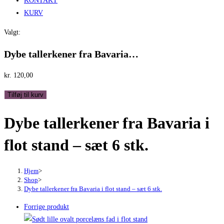
KONTAKT
KURV
Valgt:
Dybe tallerkener fra Bavaria…
kr.
120,00
Dybe
Tilføj til kurv
tallerkener
Dybe tallerkener fra Bavaria i
fra
Bavaria
flot stand – sæt 6 stk.
i
flot
stand
Hjem
>
Shop
>
-
Dybe tallerkener fra Bavaria i flot stand – sæt 6 stk.
sæt
Forrige produkt
6
stk.