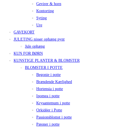
Gevirer & horn
Kontorting
Syting
Ure
GAVEKORT
JULETING nisser ophæng pynt
Jule ophæng
KUN FOR BØRN
KUNSTIGE PLANTER & BLOMSTER
BLOMSTER I POTTE
Begonie i potte
Brændende Kærlighed
Hortensia i potte
Ipomea i potte
Krysantemum i potte
Orkidéer i Potte
Passionsblomst i potte
Pæoner i potte