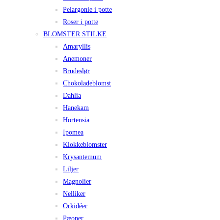
Pelargonie i potte
Roser i potte
BLOMSTER STILKE
Amaryllis
Anemoner
Brudeslør
Chokoladeblomst
Dahlia
Hanekam
Hortensia
Ipomea
Klokkeblomster
Krysantemum
Liljer
Magnolier
Nelliker
Orkidéer
Pæoner