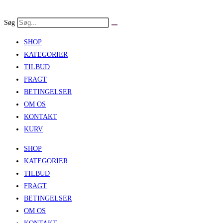
Skip
to
Søg
content
SHOP
KATEGORIER
TILBUD
FRAGT
BETINGELSER
OM OS
KONTAKT
KURV
SHOP
KATEGORIER
TILBUD
FRAGT
BETINGELSER
OM OS