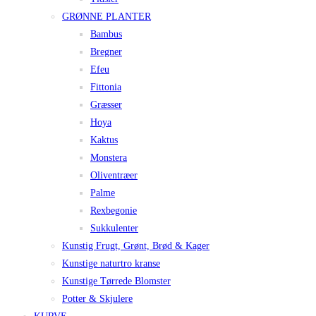
GRØNNE PLANTER
Bambus
Bregner
Efeu
Fittonia
Græsser
Hoya
Kaktus
Monstera
Oliventræer
Palme
Rexbegonie
Sukkulenter
Kunstig Frugt, Grønt, Brød & Kager
Kunstige naturtro kranse
Kunstige Tørrede Blomster
Potter & Skjulere