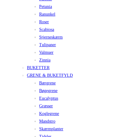
Petunia
Ranunkel
Roser
Scabiosa
Stjerneskærm
Tulipaner
Valmuer
Zinnia
BUKETTER
GRENE & BUKETFYLD
Bærgrene
Bøgegrene
Eucalyptus
Græsser
Koglegrene
Mandstro
Skærmplanter
Tidsler