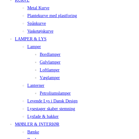
KURVE
Metal Kurve
Plantekurve med plastforing
Spånkurve
Vasketøjskurve
LAMPER & LYS
Lamper
Bordlamper
Gulvlamper
Loftlamper
Væglamper
Lanterner
Petroliumslamper
Levende Lys i Dansk Design
Lysestager skaber stemning
Lysfade & bakker
MØBLER & INTERIØR
Bænke