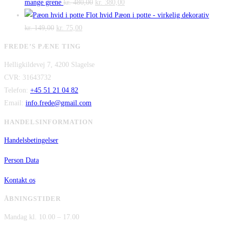
pris
Den
pris
Den
kr. 475,00.
kr. 300,00.
mange grene
kr.
480,00
kr.
380,00
var:
oprindelige
er:
aktuelle
Flot hvid Pæon i potte - virkelig dekorativ
Den
kr. 2.995,00.
Den
pris
kr. 2.295,00.
pris
kr.
149,00
kr.
75,00
oprindelige
aktuelle
var:
er:
FREDE’S PÆNE TING
pris
pris
kr. 480,00.
kr. 380,00.
Helligkildevej 7, 4200 Slagelse
var:
er:
CVR: 31643732
kr. 149,00.
kr. 75,00.
Telefon:
+45 51 21 04 82
Email:
info.frede@gmail.com
HANDELSINFORMATION
Handelsbetingelser
Person Data
Kontakt os
ÅBNINGSTIDER
Mandag kl. 10.00 – 17.00