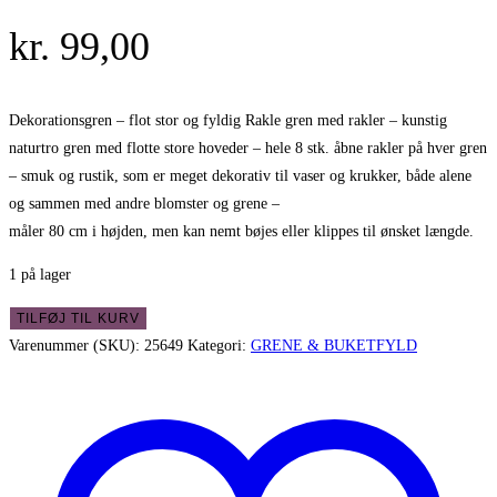
kr.
99,00
Dekorationsgren – flot stor og fyldig Rakle gren med rakler – kunstig
naturtro gren med flotte store hoveder – hele 8 stk. åbne rakler på hver gren
– smuk og rustik, som er meget dekorativ til vaser og krukker, både alene
og sammen med andre blomster og grene –
måler 80 cm i højden, men kan nemt bøjes eller klippes til ønsket længde.
1 på lager
Dekorationsgren
TILFØJ TIL KURV
-
Varenummer (SKU):
25649
Kategori:
GRENE & BUKETFYLD
flot
stor
og
fyldig
gren