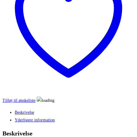
med
rakler
antal
Tilføj til ønskeliste
Beskrivelse
Yderligere information
Beskrivelse