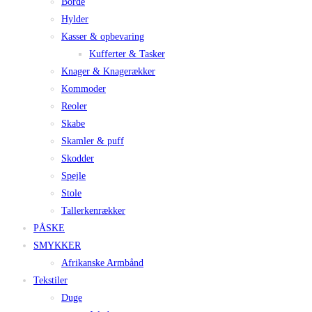
Borde
Hylder
Kasser & opbevaring
Kufferter & Tasker
Knager & Knagerækker
Kommoder
Reoler
Skabe
Skamler & puff
Skodder
Spejle
Stole
Tallerkenrækker
PÅSKE
SMYKKER
Afrikanske Armbånd
Tekstiler
Duge